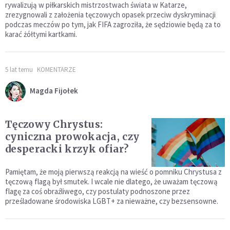
rywalizują w piłkarskich mistrzostwach świata w Katarze,
zrezygnowali z założenia tęczowych opasek przeciw dyskryminacji
podczas meczów po tym, jak FIFA zagroziła, że sędziowie będą za to
karać żółtymi kartkami.
5 lat temu
KOMENTARZE
Magda Fijołek
Tęczowy Chrystus:
cyniczna prowokacja, czy
desperacki krzyk ofiar?
Pamiętam, że moją pierwszą reakcją na wieść o pomniku Chrystusa z
tęczową flagą był smutek. I wcale nie dlatego, że uważam tęczową
flagę za coś obraźliwego, czy postulaty podnoszone przez
prześladowane środowiska LGBT+ za nieważne, czy bezsensowne.