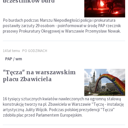
uczestników burd
Po burdach podczas Marszu Niepodległości policja i prokuratura
postawiły zarzuty 29 osobom - poinformował w środę PAP rzecznik
prasowy Prokuratury Okręgowej w Warszawie Przemysław Nowak.
14 lat temu
PO GODZINACH
PAP / wm
"Tęcza" na warszawskim
placu Zbawiciela
16 tysięcy sztucznych kwiatów nawleczonych na ogromną stalową
konstrukcję tworzy na pl. Zbawiciela w Warszawie "Tęczę - instalację
artystyczną Julity Wójcik. Podczas polskiej prezydencji "Tęcza"
zdobiła plac przed Parlamentem Europejskim.