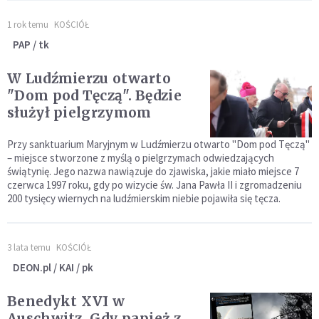
1 rok temu
KOŚCIÓŁ
PAP / tk
W Ludźmierzu otwarto
"Dom pod Tęczą". Będzie
służył pielgrzymom
Przy sanktuarium Maryjnym w Ludźmierzu otwarto "Dom pod Tęczą"
– miejsce stworzone z myślą o pielgrzymach odwiedzających
świątynię. Jego nazwa nawiązuje do zjawiska, jakie miało miejsce 7
czerwca 1997 roku, gdy po wizycie św. Jana Pawła II i zgromadzeniu
200 tysięcy wiernych na ludźmierskim niebie pojawiła się tęcza.
3 lata temu
KOŚCIÓŁ
DEON.pl / KAI / pk
Benedykt XVI w
Auschwitz. Gdy papież z