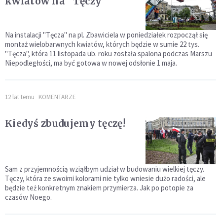
kwiatów na "Tęczy"
Na instalacji "Tęcza" na pl. Zbawiciela w poniedziałek rozpoczął się
montaż wielobarwnych kwiatów, których będzie w sumie 22 tys.
"Tęcza", która 11 listopada ub. roku została spalona podczas Marszu
Niepodległości, ma być gotowa w nowej odsłonie 1 maja.
12 lat temu
KOMENTARZE
Kiedyś zbudujemy tęczę!
Sam z przyjemnością wziąłbym udział w budowaniu wielkiej tęczy.
Tęczy, która ze swoimi kolorami nie tylko wniesie dużo radości, ale
będzie też konkretnym znakiem przymierza. Jak po potopie za
czasów Noego.