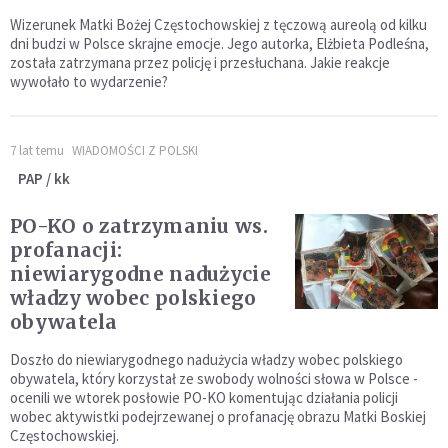
Wizerunek Matki Bożej Częstochowskiej z tęczową aureolą od kilku
dni budzi w Polsce skrajne emocje. Jego autorka, Elżbieta Podleśna,
została zatrzymana przez policję i przesłuchana. Jakie reakcje
wywołało to wydarzenie?
7 lat temu
WIADOMOŚCI Z POLSKI
PAP / kk
PO-KO o zatrzymaniu ws.
profanacji:
niewiarygodne nadużycie
władzy wobec polskiego
obywatela
Doszło do niewiarygodnego nadużycia władzy wobec polskiego
obywatela, który korzystał ze swobody wolności słowa w Polsce -
ocenili we wtorek posłowie PO-KO komentując działania policji
wobec aktywistki podejrzewanej o profanację obrazu Matki Boskiej
Częstochowskiej.