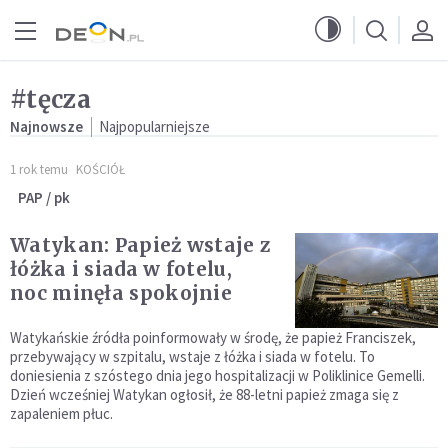
Przejdź do menu głównego
Przejdź do treści
#tęcza
Najnowsze
Najpopularniejsze
1 rok temu
KOŚCIÓŁ
PAP / pk
Watykan: Papież wstaje z
łóżka i siada w fotelu,
noc minęła spokojnie
Watykańskie źródła poinformowały w środę, że papież Franciszek,
przebywający w szpitalu, wstaje z łóżka i siada w fotelu. To
doniesienia z szóstego dnia jego hospitalizacji w Poliklinice Gemelli.
Dzień wcześniej Watykan ogłosił, że 88-letni papież zmaga się z
zapaleniem płuc.