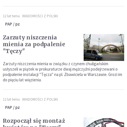
12 lat temu
WIADOMOŚCI Z POLSKI
PAP / pz
Zarzuty niszczenia
mienia za podpalenie
"Tęczy"
Zarzuty niszczenia mienia w związku z czynem chuligańskim
usłyszeli w piątek w prokuraturze dwaj mężczyźni podejrzewani o
podpalenie instalacji "Tęcza" na pl. Zbawiciela w Warszawie. Grozi im
do pięciu lat więzienia.
12 lat temu
WIADOMOŚCI Z POLSKI
PAP / pz
Rozpoczął się montaż