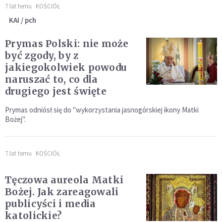
7 lat temu
KOŚCIÓŁ
KAI / pch
Prymas Polski: nie może
być zgody, by z
jakiegokolwiek powodu
naruszać to, co dla
drugiego jest święte
Prymas odniósł się do "wykorzystania jasnogórskiej ikony Matki
Bożej".
7 lat temu
KOŚCIÓŁ
Tęczowa aureola Matki
Bożej. Jak zareagowali
publicyści i media
katolickie?