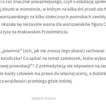
o coś znacznie poważniejszego, czyli o eskalację społ
ej doszło w momencie, w którym na kilka dni przed obc
 warszawskiego na kilku stołecznych pomnikach zawisł
h okazała się niezwykle ważna dla warszawiaków figura 
 Krzyża na Krakowskim Przedmieściu.
ji „powinna” (och, jak nie znoszę tego słowa!) zachować 
i katoliczka? Co sądzić na temat zamieszek, które wybu
owej prowokacji”? Z premedytacją nie odpowiem na ża
że każdy człowiek ma prawo do własnej oceny, a dodat
ca wrażliwości przebiega gdzie indziej.
DEON.PL POLECA