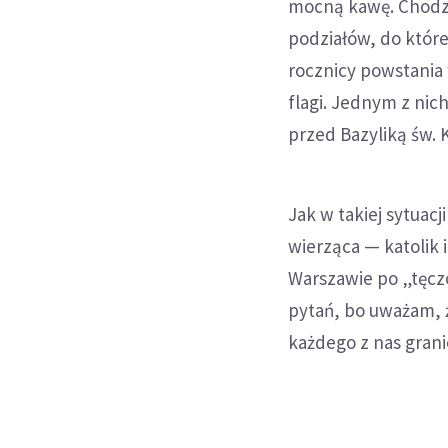
mocną kawę. Chodzi 
podziałów, do któr
rocznicy powstania
flagi. Jednym z nic
przed Bazyliką św.
Jak w takiej sytuac
wierząca — katolik 
Warszawie po „tęcz
pytań, bo uważam, 
każdego z nas grani