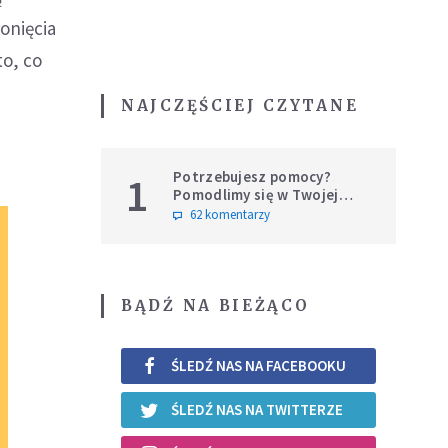
onięcia
to, co
NAJCZĘŚCIEJ CZYTANE
Potrzebujesz pomocy?
1
Pomodlimy się w Twojej
intencji
62 komentarzy
BĄDŹ NA BIEŻĄCO
ŚLEDŹ NAS NA FACEBOOKU
ŚLEDŹ NAS NA TWITTERZE