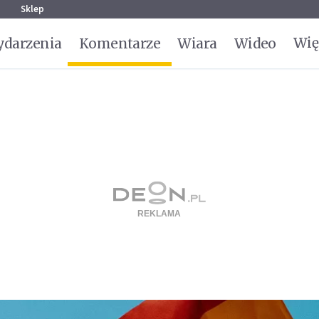
g
Sklep
Wię
darzenia
Komentarze
Wiara
Wideo