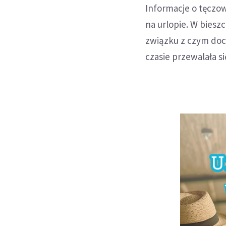
Informacje o tęczo
na urlopie. W biesz
związku z czym doci
czasie przewalała s