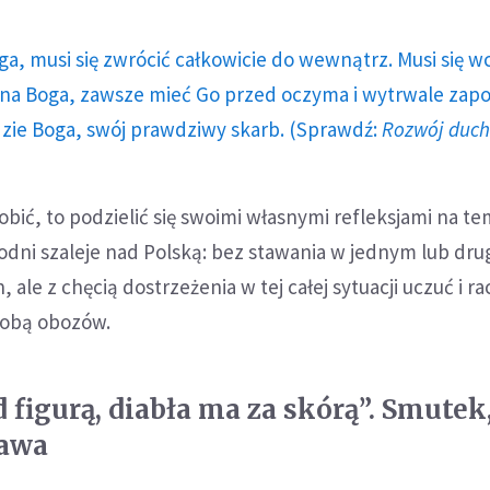
ga, musi się zwrócić całkowicie do wewnątrz. Musi się w
a Boga, zawsze mieć Go przed oczyma i wytrwale zap
dzie Boga, swój prawdziwy skarb. (Sprawdź:
Rozwój duc
bić, to podzielić się swoimi własnymi refleksjami na te
odni szaleje nad Polską: bez stawania w jednym lub dru
ale z chęcią dostrzeżenia w tej całej sytuacji uczuć i ra
 sobą obozów.
 figurą, diabła ma za skórą”. Smutek
bawa