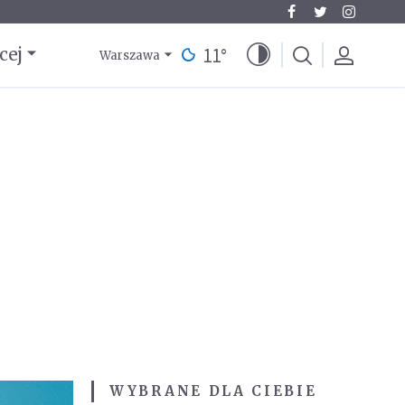
11
°
cej
Warszawa
WYBRANE DLA CIEBIE