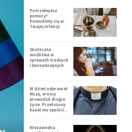
Potrzebujesz
pomocy?
Pomodlimy się w
Twojej intencji
Skuteczna
modlitwa w
sprawach trudnych
i beznadziejnych
W dzień odprawiał
Mszę, w nocy
prowadził drugie
życie. Przełożony
kazał mu opuścić
zakon
Niezawodna