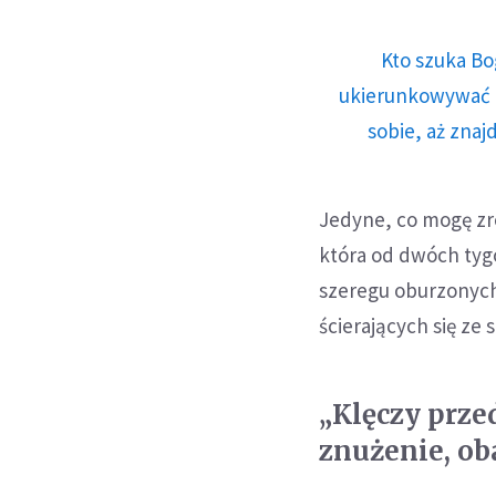
Kto szuka Bo
ukierunkowywać n
sobie, aż znaj
Jedyne, co mogę zro
która od dwóch tyg
szeregu oburzonych, 
ścierających się ze
„Klęczy przed
znużenie, o