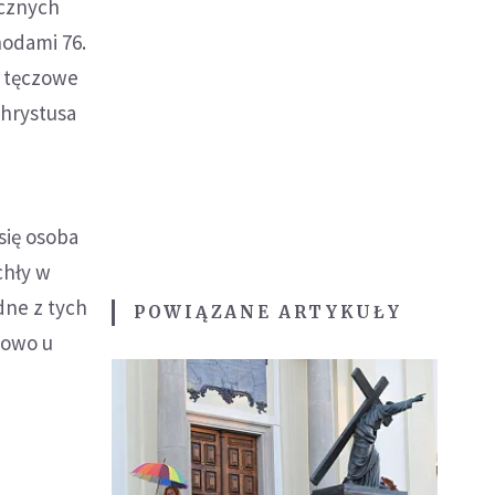
ecznych
hodami 76.
y tęczowe
Chrystusa
się osoba
chły w
dne z tych
POWIĄZANE ARTYKUŁY
kowo u