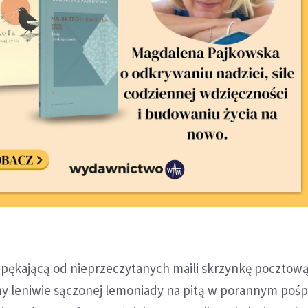
o pękającą od nieprzeczytanych maili skrzynkę pocztową
y leniwie sączonej lemoniady na pitą w porannym poś