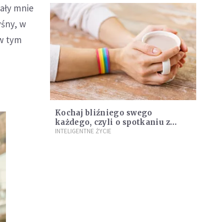
ały mnie
yśny, w
 w tym
Kochaj bliźniego swego
każdego, czyli o spotkaniu z
osobami LGBT
INTELIGENTNE ŻYCIE