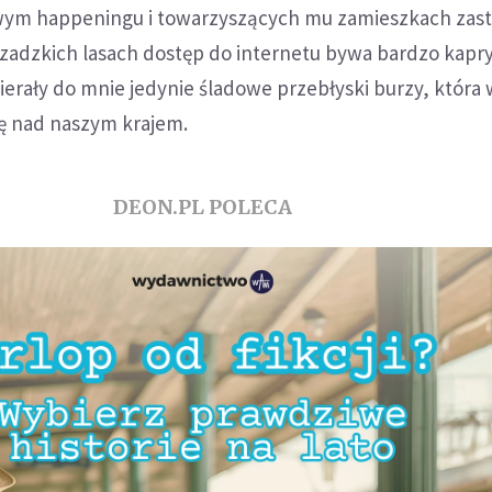
wym happeningu i towarzyszących mu zamieszkach zast
czadzkich lasach dostęp do internetu bywa bardzo kapr
erały do mnie jedynie śladowe przebłyski burzy, która
ię nad naszym krajem.
DEON.PL POLECA