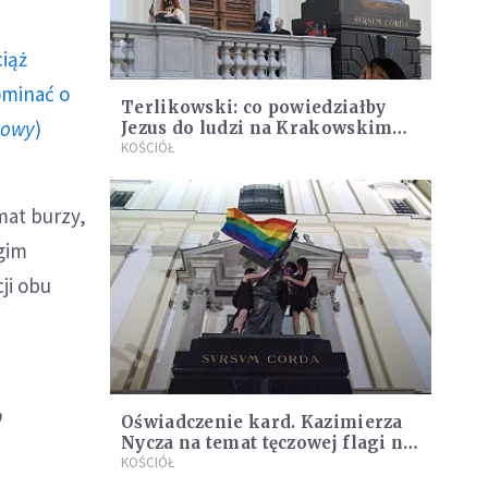
ciąż
ominać o
Terlikowski: co powiedziałby
howy
)
Jezus do ludzi na Krakowskim
Przedmieściu?
KOŚCIÓŁ
mat burzy,
gim
cji obu
,
Oświadczenie kard. Kazimierza
Nycza na temat tęczowej flagi na
pomniku Jezusa
KOŚCIÓŁ