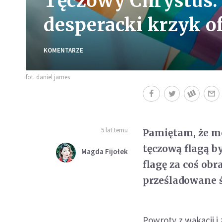
Tęczowy Chrystus: 
desperacki krzyk o
KOMENTARZE
fot. daniel james
5 lat temu
Pamiętam, że mo
tęczową flagą b
Magda Fijołek
flagę za coś ob
prześladowane 
Powroty z wakacji i