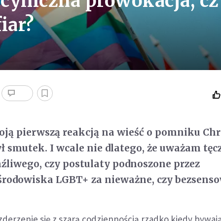
cyniczna prowokacja, cz
fiar?
ją pierwszą reakcją na wieść o pomniku Chr
ył smutek. I wcale nie dlatego, że uważam tę
raźliwego, czy postulaty podnoszone przez
środowiska LGBT+ za nieważne, czy bezsens
 zderzenie się z szarą codziennością rzadko kiedy bywaj