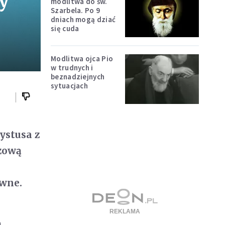
y
modlitwa do św.
Szarbela. Po 9
dniach mogą dziać
się cuda
Modlitwa ojca Pio
w trudnych i
beznadziejnych
sytuacjach
ystusa z
czową
owne.
ą