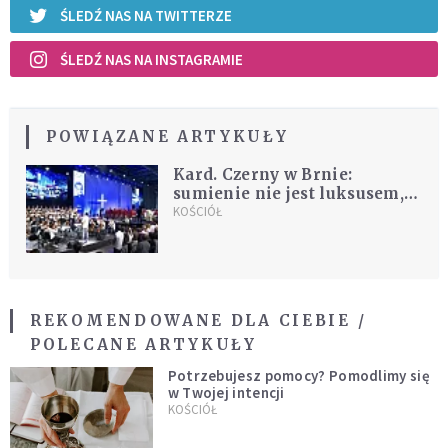
ŚLEDŹ NAS NA TWITTERZE
ŚLEDŹ NAS NA INSTAGRAMIE
POWIĄZANE ARTYKUŁY
Kard. Czerny w Brnie:
sumienie nie jest luksusem,
lecz fundamentem ludzkiej
KOŚCIÓŁ
godności
REKOMENDOWANE DLA CIEBIE /
POLECANE ARTYKUŁY
Potrzebujesz pomocy? Pomodlimy się
w Twojej intencji
KOŚCIÓŁ