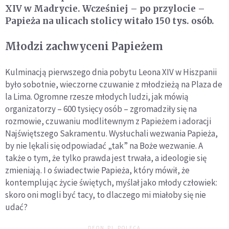
XIV w Madrycie. Wcześniej – po przylocie –
Papieża na ulicach stolicy witało 150 tys. osób.
Młodzi zachwyceni Papieżem
Kulminacją pierwszego dnia pobytu Leona XIV w Hiszpanii
było sobotnie, wieczorne czuwanie z młodzieżą na Plaza de
la Lima. Ogromne rzesze młodych ludzi, jak mówią
organizatorzy – 600 tysięcy osób – zgromadziły się na
rozmowie, czuwaniu modlitewnym z Papieżem i adoracji
Najświętszego Sakramentu. Wysłuchali wezwania Papieża,
by nie lękali się odpowiadać „tak” na Boże wezwanie. A
także o tym, że tylko prawda jest trwała, a ideologie się
zmieniają. I o świadectwie Papieża, który mówił, że
kontemplując życie świętych, myślał jako młody człowiek:
skoro oni mogli być tacy, to dlaczego mi miałoby się nie
udać?
DEON.PL POLECA