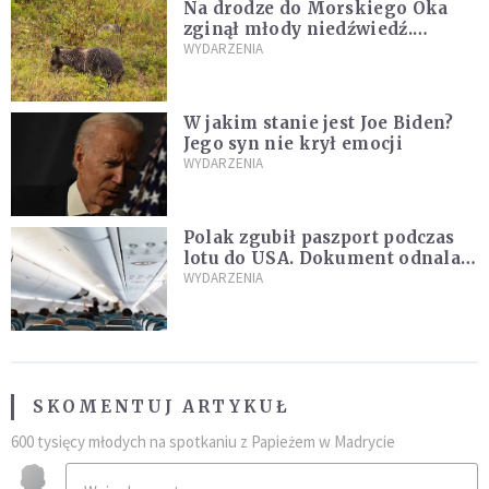
Na drodze do Morskiego Oka
zginął młody niedźwiedź.
Sprawę bada Policja i TPN
WYDARZENIA
W jakim stanie jest Joe Biden?
Jego syn nie krył emocji
WYDARZENIA
Polak zgubił paszport podczas
lotu do USA. Dokument odnalazł
się w nietypowym miejscu
WYDARZENIA
SKOMENTUJ ARTYKUŁ
600 tysięcy młodych na spotkaniu z Papieżem w Madrycie