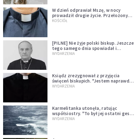
W dzień odprawiał Mszę, w nocy
prowadził drugie życie. Przełożony
kazał mu opuścić zakon
KOŚCIÓŁ
[PILNE] Nie żyje polski biskup. Jeszcze
tego samego dnia spowiadał i
sprawował Mszę świętą
WYDARZENIA
Ksiądz zrezygnował z przyjęcia
święceń biskupich. "Jestem naprawdę
niegodny"
WYDARZENIA
Karmelitanka utonęła, ratując
współsiostry. "To był jej ostatni gest
miłości"
WYDARZENIA