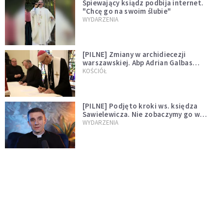
Śpiewający ksiądz podbija internet.
"Chcę go na swoim ślubie"
WYDARZENIA
[PILNE] Zmiany w archidiecezji
warszawskiej. Abp Adrian Galbas
wręczył dekrety nowym proboszczom
KOŚCIÓŁ
[PILNE] Podjęto kroki ws. księdza
Sawielewicza. Nie zobaczymy go w
mediach
WYDARZENIA