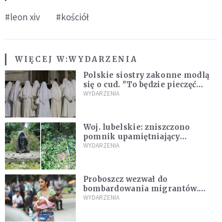
#leon xiv
#kościół
WIĘCEJ W:
WYDARZENIA
Polskie siostry zakonne modlą
się o cud. "To będzie pieczęć
Pana Boga dla naszej wiary"
WYDARZENIA
Woj. lubelskie: zniszczono
pomnik upamiętniający
żołnierzy UPA. Ambasada
WYDARZENIA
Ukrainy reaguje
Proboszcz wezwał do
bombardowania migrantów.
"Masowy ogień przeciwko
WYDARZENIA
najeźdźcom!"