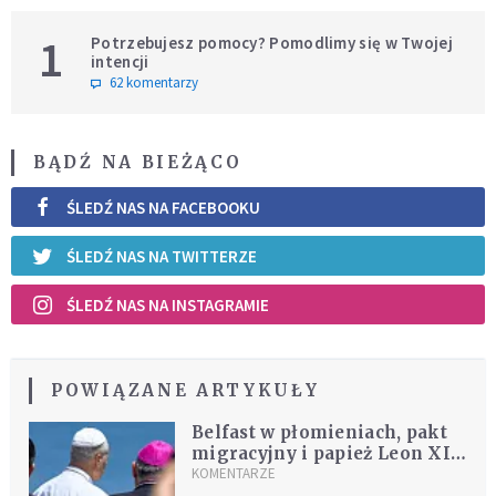
1
Potrzebujesz pomocy? Pomodlimy się w Twojej
intencji
62 komentarzy
BĄDŹ NA BIEŻĄCO
ŚLEDŹ NAS NA FACEBOOKU
ŚLEDŹ NAS NA TWITTERZE
ŚLEDŹ NAS NA INSTAGRAMIE
POWIĄZANE ARTYKUŁY
Belfast w płomieniach, pakt
migracyjny i papież Leon XIV.
Nad Europę nadciąga
KOMENTARZE
huragan