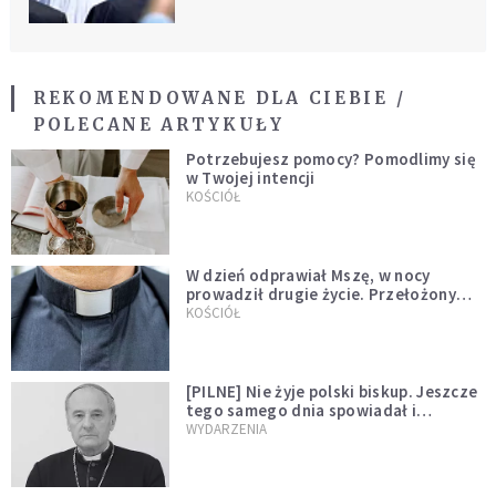
REKOMENDOWANE DLA CIEBIE /
POLECANE ARTYKUŁY
Potrzebujesz pomocy? Pomodlimy się
w Twojej intencji
KOŚCIÓŁ
W dzień odprawiał Mszę, w nocy
prowadził drugie życie. Przełożony
kazał mu opuścić zakon
KOŚCIÓŁ
[PILNE] Nie żyje polski biskup. Jeszcze
tego samego dnia spowiadał i
sprawował Mszę świętą
WYDARZENIA