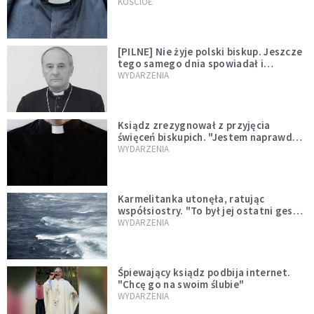
kazał mu opuścić zakon
KOŚCIÓŁ
[PILNE] Nie żyje polski biskup. Jeszcze
tego samego dnia spowiadał i
sprawował Mszę świętą
WYDARZENIA
Ksiądz zrezygnował z przyjęcia
święceń biskupich. "Jestem naprawdę
niegodny"
WYDARZENIA
Karmelitanka utonęła, ratując
współsiostry. "To był jej ostatni gest
miłości"
WYDARZENIA
Śpiewający ksiądz podbija internet.
"Chcę go na swoim ślubie"
WYDARZENIA