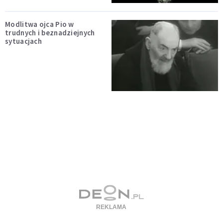
Modlitwa ojca Pio w
trudnych i beznadziejnych
sytuacjach