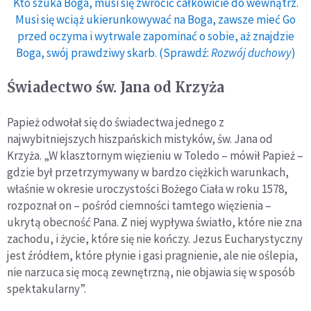
Kto szuka Boga, musi się zwrócić całkowicie do wewnątrz.
Musi się wciąż ukierunkowywać na Boga, zawsze mieć Go
przed oczyma i wytrwale zapominać o sobie, aż znajdzie
Boga, swój prawdziwy skarb. (Sprawdź:
Rozwój duchowy
)
Świadectwo św. Jana od Krzyża
Papież odwołał się do świadectwa jednego z
najwybitniejszych hiszpańskich mistyków, św. Jana od
Krzyża. „W klasztornym więzieniu w Toledo – mówił Papież –
gdzie był przetrzymywany w bardzo ciężkich warunkach,
właśnie w okresie uroczystości Bożego Ciała w roku 1578,
rozpoznał on – pośród ciemności tamtego więzienia –
ukrytą obecność Pana. Z niej wypływa światło, które nie zna
zachodu, i życie, które się nie kończy. Jezus Eucharystyczny
jest źródłem, które płynie i gasi pragnienie, ale nie oślepia,
nie narzuca się mocą zewnętrzną, nie objawia się w sposób
spektakularny”.