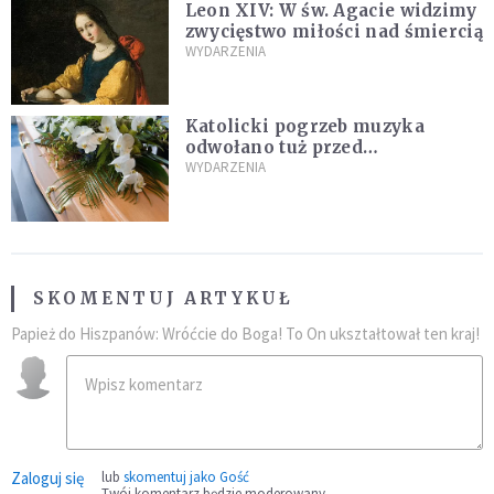
Leon XIV: W św. Agacie widzimy
zwycięstwo miłości nad śmiercią
WYDARZENIA
Katolicki pogrzeb muzyka
odwołano tuż przed
uroczystością. Powodem była
WYDARZENIA
przynależność do masonerii
SKOMENTUJ ARTYKUŁ
Papież do Hiszpanów: Wróćcie do Boga! To On ukształtował ten kraj!
Zaloguj się
lub
skomentuj jako Gość
Twój komentarz będzie moderowany