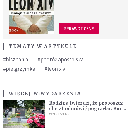
SPRAWDŹ CENĘ
TEMATY W ARTYKULE
#hiszpania
#podróż apostolska
#pielgrzymka
#leon xiv
WIĘCEJ W:
WYDARZENIA
Rodzina twierdzi, że proboszcz
chciał odmówić pogrzebu. Kuria
zapowiada wyjaśnienia
WYDARZENIA