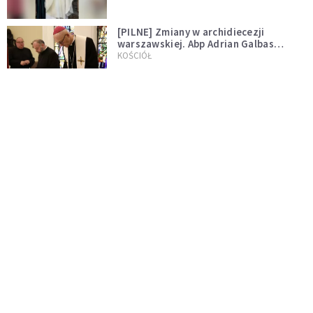
[PILNE] Zmiany w archidiecezji
warszawskiej. Abp Adrian Galbas
wręczył dekrety nowym proboszczom
KOŚCIÓŁ
[PILNE] Podjęto kroki ws. księdza
Sawielewicza. Nie zobaczymy go w
mediach
WYDARZENIA