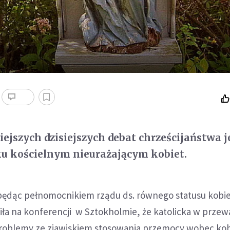
iejszych dzisiejszych debat chrześcijaństwa j
ku kościelnym nieurażającym kobiet.
będąc pełnomocnikiem rządu ds. równego statusu kobie
ła na konferencji w Sztokholmie, że katolicka w przew
roblemy ze zjawiskiem stosowania przemocy wobec kob