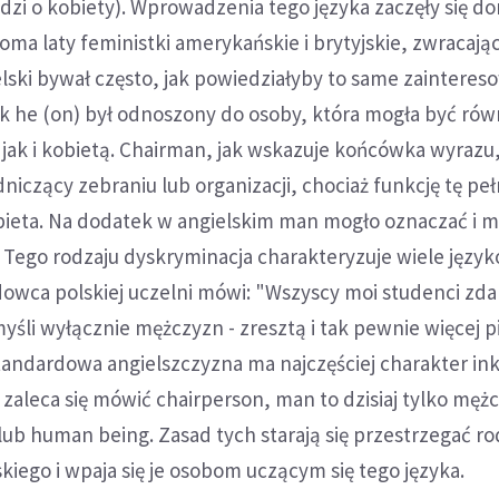
hodzi o kobiety). Wprowadzenia tego języka zaczęły się 
ioma laty feministki amerykańskie i brytyjskie, zwracaj
ielski bywał często, jak powiedziałyby to same zaintere
k he (on) był odnoszony do osoby, która mogła być rów
jak i kobietą. Chairman, jak wskazuje końcówka wyrazu,
czący zebraniu lub organizacji, chociaż funkcję tę peł
bieta. Na dodatek w angielskim man mogło oznaczać i 
. Tego rodzaju dyskryminacja charakteryzuje wiele język
dowca polskiej uczelni mówi: "Wszyscy moi studenci zdal
myśli wyłącznie mężczyzn - zresztą i tak pewnie więcej p
standardowa angielszczyzna ma najczęściej charakter in
zaleca się mówić chairperson, man to dzisiaj tylko męż
ub human being. Zasad tych starają się przestrzegać ro
kiego i wpaja się je osobom uczącym się tego języka.