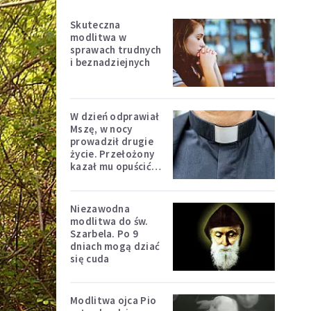
Skuteczna
modlitwa w
sprawach trudnych
i beznadziejnych
W dzień odprawiał
Mszę, w nocy
prowadził drugie
życie. Przełożony
kazał mu opuścić
zakon
Niezawodna
modlitwa do św.
Szarbela. Po 9
dniach mogą dziać
się cuda
Modlitwa ojca Pio