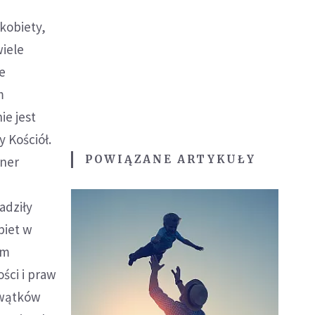
kobiety,
wiele
e
m
ie jest
y Kościół.
POWIĄZANE ARTYKUŁY
hner
adziły
biet w
ym
ści i praw
 wątków