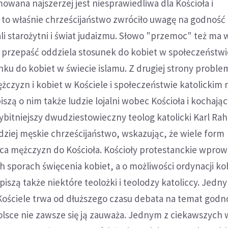
mowana najszerzej jest niesprawiedliwa dla Kościoła i
 to właśnie chrześcijaństwo zwróciło uwagę na godność 
ali starożytni i świat judaizmu. Słowo "przemoc" też ma 
 przepaść oddziela stosunek do kobiet w społeczeństwi
nku do kobiet w świecie islamu. Z drugiej strony proble
czyzn i kobiet w Kościele i społeczeństwie katolickim n
iszą o nim także ludzie lojalni wobec Kościoła i kochając
ybitniejszy dwudziestowieczny teolog katolicki Karl Ra
dziej męskie chrześcijaństwo, wskazując, że wiele form
ca mężczyzn do Kościoła. Kościoły protestanckie wprow
h sporach święcenia kobiet, a o możliwości ordynacji ko
piszą także niektóre teolożki i teolodzy katoliccy. Jedn
ściele trwa od dłuższego czasu debata na temat godno
Polsce nie zawsze się ją zauważa. Jednym z ciekawszych