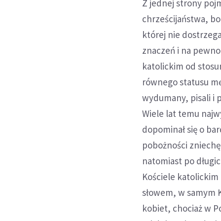
Z jednej strony poj
chrześcijaństwa, bo
której nie dostrzeg
znaczeń i na pewno
katolickim od stosu
równego statusu męż
wydumany, pisali i p
Wiele lat temu najw
dopominał się o bar
pobożności zniechę
natomiast po długic
Kościele katolickim 
słowem, w samym Ko
kobiet, chociaż w 