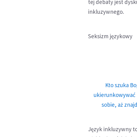
tej debaty jest dy
inkluzywnego.
Seksizm językowy
Kto szuka Bo
ukierunkowywać n
sobie, aż znaj
Język inkluzywny to