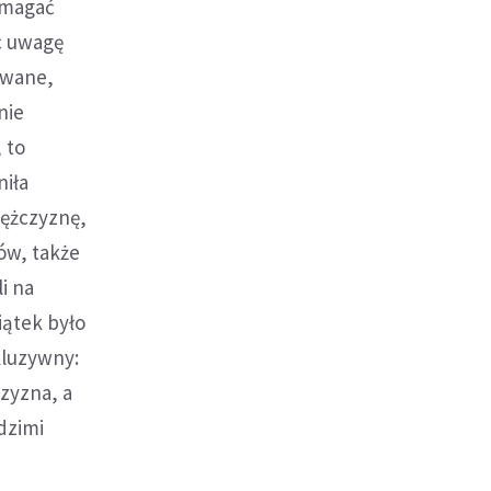
domagać
ąc uwagę
sowane,
nie
 to
niła
mężczyznę,
ów, także
i na
iątek było
kluzywny:
czyzna, a
dzimi