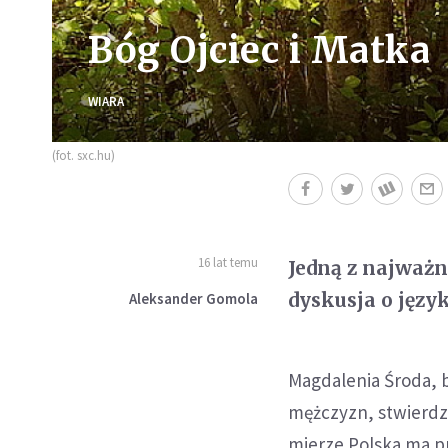
Bóg Ojciec i Matka
WIARA
(fot. sxc.hu)
16 lat temu
Jedną z najważn
dyskusja o języ
Aleksander Gomola
Magdalenia Środa, 
mężczyzn, stwierdzi
mierze Polska ma p