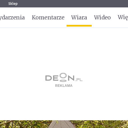
g
Sklep
Wię
darzenia
Komentarze
Wiara
Wideo