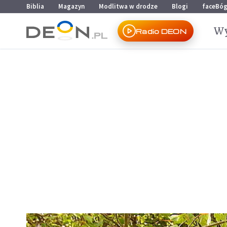
Przejdź do menu głównego
Przejdź do treści
Biblia
Magazyn
Modlitwa w drodze
Blogi
faceBó
Wy
Radio DEON