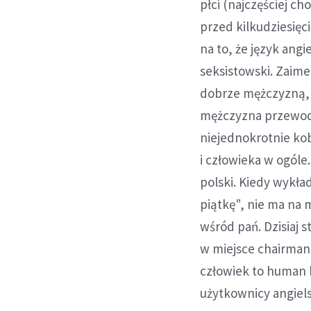
płci (najczęściej c
przed kilkudziesięc
na to, że język ang
seksistowski. Zaime
dobrze mężczyzną, 
mężczyzna przewodni
niejednokrotnie ko
i człowieka w ogóle
polski. Kiedy wykła
piątkę", nie ma na 
wśród pań. Dzisiaj 
w miejsce chairman 
człowiek to human l
użytkownicy angiels