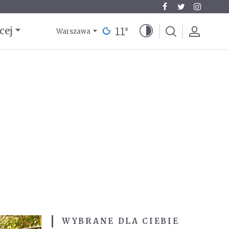
11
°
cej
Warszawa
WYBRANE DLA CIEBIE