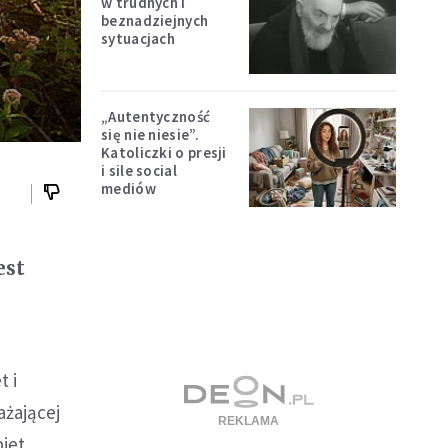
w trudnych i
beznadziejnych
sytuacjach
„Autentyczność
się nie niesie”.
Katoliczki o presji
i sile social
mediów
est
t i
ażającej
iet.