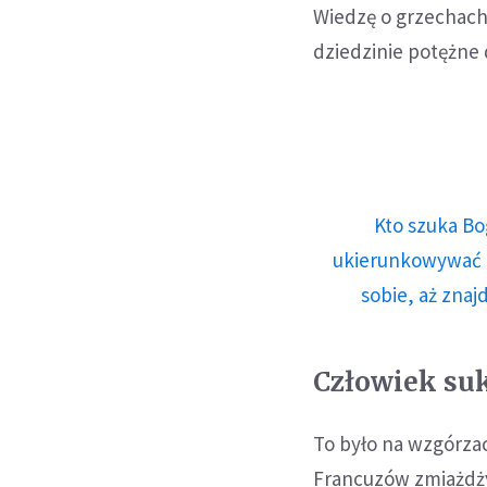
Wiedzę o grzechach i
dziedzinie potężne
Kto szuka Bo
ukierunkowywać n
sobie, aż znaj
Człowiek suk
To było na wzgórza
Francuzów zmiażdżył