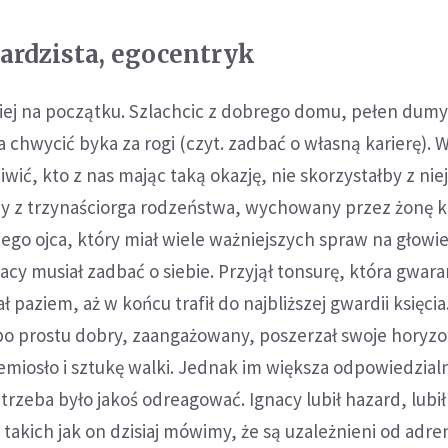
zardzista, egocentryk
iej na początku. Szlachcic z dobrego domu, pełen dumy
a chwycić byka za rogi (czyt. zadbać o własną karierę). 
wić, kto z nas mając taką okazję, nie skorzystałby z niej
zy z trzynaściorga rodzeństwa, wychowany przez żonę 
go ojca, który miał wiele ważniejszych spraw na głowie 
nacy musiał zadbać o siebie. Przyjął tonsurę, która gwar
ł paziem, aż w końcu trafił do najbliższej gwardii księcia
po prostu dobry, zaangażowany, poszerzał swoje horyzo
emiosło i sztukę walki. Jednak im większa odpowiedzial
 trzeba było jakoś odreagować. Ignacy lubił hazard, lubił
takich jak on dzisiaj mówimy, że są uzależnieni od adren