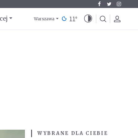
11
°
cej
Warszawa
WYBRANE DLA CIEBIE