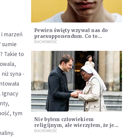
Pewien święty wzywał nas do
 i marzeń
praesupponendum. Co to
właściwie jest?
DUCHOWOŚĆ
W sumie
? Takie to
kowala,
niż syna -
antowała
. Ignacy
nty,
ność, tym
Nie byłem człowiekiem
religijnym, ale wierzyłem, że jest
dobro w świecie. Zostałem
DUCHOWOŚĆ
aliny.
księdzem [WIDEO]