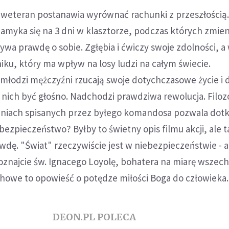
 weteran postanawia wyrównać rachunki z przeszłością
amyka się na 3 dni w klasztorze, podczas których zmieni
wa prawdę o sobie. Zgłębia i ćwiczy swoje zdolności, a
niku, który ma wpływ na losy ludzi na całym świecie.
młodzi mężczyźni rzucają swoje dotychczasowe życie i 
 nich być głośno. Nadchodzi prawdziwa rewolucja. Filoz
niach spisanych przez byłego komandosa pozwala dotk
bezpieczeństwo? Byłby to świetny opis filmu akcji, ale ta
wdę. "Świat" rzeczywiście jest w niebezpieczeństwie - a
oznajcie św. Ignacego Loyolę, bohatera na miarę wszech
howe to opowieść o potędze miłości Boga do człowieka.
DEON.PL POLECA