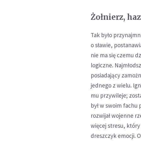
Żołnierz, ha
Tak było przynajmn
o sławie, postanawi
nie ma się czemu dzi
logiczne. Najmłods
posiadający zamożne
jednego z wielu. Ig
mu przywileje; zosta
był w swoim fachu 
rozwijał wojenne rz
więcej stresu, który
dreszczyk emocji. O 