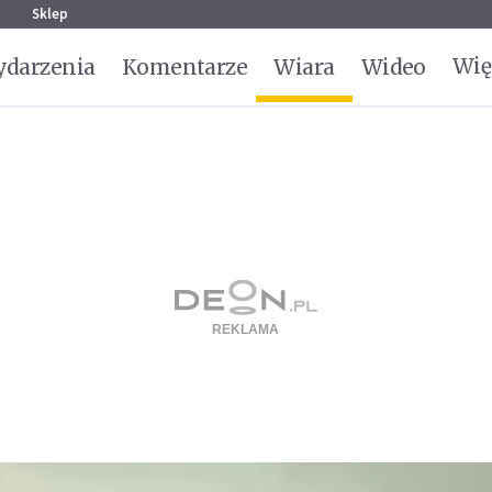
g
Sklep
Wię
darzenia
Komentarze
Wiara
Wideo