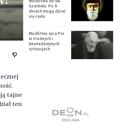
w?
modlitwa do św.
Szarbela. Po 9
dniach mogą dziać
się cuda
Modlitwa ojca Pio
w trudnych i
beznadziejnych
sytuacjach
iecznej
ność.
ją tajne
ział ten