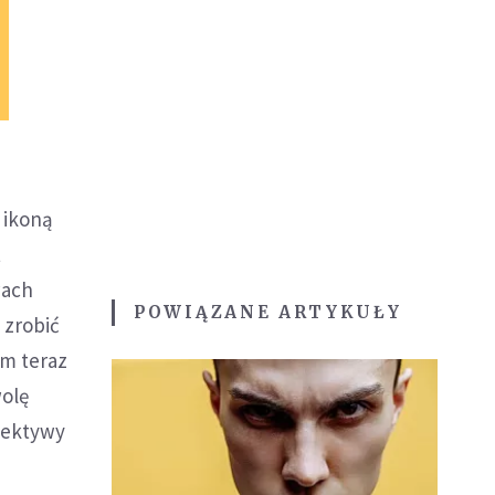
 ikoną
t
wach
POWIĄZANE ARTYKUŁY
 zrobić
ym teraz
wolę
spektywy