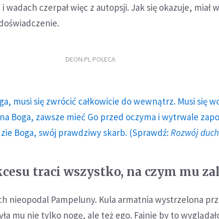
 wadach czerpał więc z autopsji. Jak się okazuje, miał w
 doświadczenie.
DEON.PL POLECA
ga, musi się zwrócić całkowicie do wewnątrz. Musi się w
a Boga, zawsze mieć Go przed oczyma i wytrwale zap
dzie Boga, swój prawdziwy skarb. (Sprawdź:
Rozwój duc
cesu traci wszystko, na czym mu za
ch nieopodal Pampeluny. Kula armatnia wystrzelona pr
a mu nie tylko nogę, ale też ego. Fajnie by to wyglądał