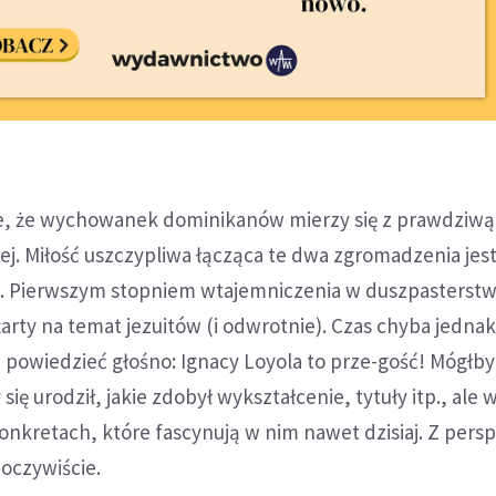
, że wychowanek dominikanów mierzy się z prawdziwą
ej. Miłość uszczypliwa łącząca te dwa zgromadzenia jes
. Pierwszym stopniem wtajemniczenia w duszpasterst
arty na temat jezuitów (i odwrotnie). Czas chyba jednak
 powiedzieć głośno: Ignacy Loyola to prze-gość! Mógłb
 się urodził, jakie zdobył wykształcenie, tytuły itp., ale 
 konkretach, które fascynują w nim nawet dzisiaj. Z per
oczywiście.