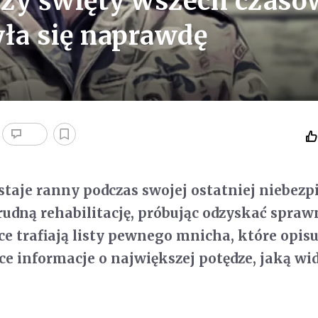
 czy święty wszech czasó
yła się naprawdę
ostaje ranny podczas swojej ostatniej niebezp
rudną rehabilitację, próbując odzyskać spraw
ce trafiają listy pewnego mnicha, które opisu
ce informacje o największej potędze, jaką wid