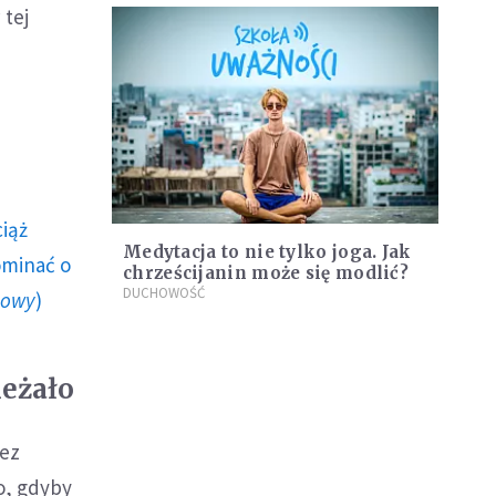
 tej
ciąż
Medytacja to nie tylko joga. Jak
ominać o
chrześcijanin może się modlić?
DUCHOWOŚĆ
howy
)
leżało
zez
o, gdyby