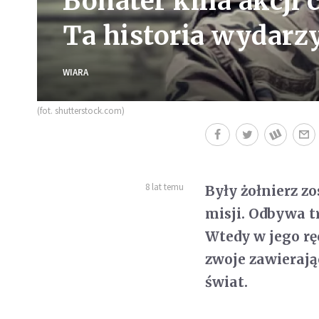
Bohater kina akcji
Ta historia wydarz
WIARA
(fot. shutterstock.com)
8 lat temu
Były żołnierz z
misji. Odbywa t
Wtedy w jego rę
zwoje zawierają
świat.