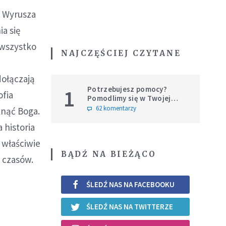
. Wyrusza
a się
 wszystko
NAJCZĘŚCIEJ CZYTANE
dołączają
Potrzebujesz pomocy?
1
ofia
Pomodlimy się w Twojej
intencji
62 komentarzy
nąć Boga.
 historia
 właściwie
BĄDŹ NA BIEŻĄCO
 czasów.
ŚLEDŹ NAS NA FACEBOOKU
ŚLEDŹ NAS NA TWITTERZE