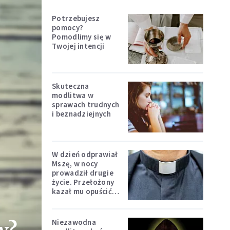
Potrzebujesz
pomocy?
Pomodlimy się w
Twojej intencji
Skuteczna
modlitwa w
sprawach trudnych
i beznadziejnych
W dzień odprawiał
Mszę, w nocy
prowadził drugie
życie. Przełożony
kazał mu opuścić
zakon
Niezawodna