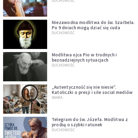
DUCHOWOŚĆ
Niezawodna modlitwa do św. Szarbela.
Po 9 dniach mogą dziać się cuda
DUCHOWOŚĆ
Modlitwa ojca Pio w trudnych i
beznadziejnych sytuacjach
DUCHOWOŚĆ
„Autentyczność się nie niesie”.
Katoliczki o presji i sile social mediów
WIARA
Telegram do św. Józefa. Modlitwa z
prośbą o szybki ratunek
DUCHOWOŚĆ