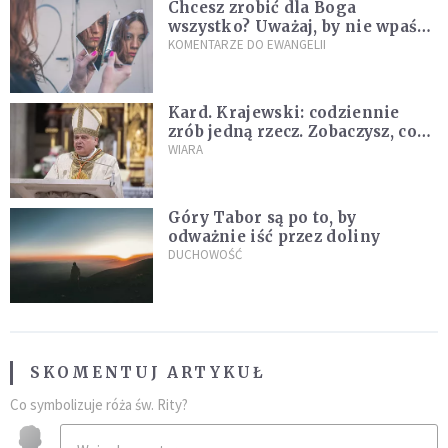
Chcesz zrobić dla Boga
wszystko? Uważaj, by nie wpaść
w groźną pułapkę
KOMENTARZE DO EWANGELII
Kard. Krajewski: codziennie
zrób jedną rzecz. Zobaczysz, co
stanie się z twoim życiem
WIARA
Góry Tabor są po to, by
odważnie iść przez doliny
DUCHOWOŚĆ
SKOMENTUJ ARTYKUŁ
Co symbolizuje róża św. Rity?