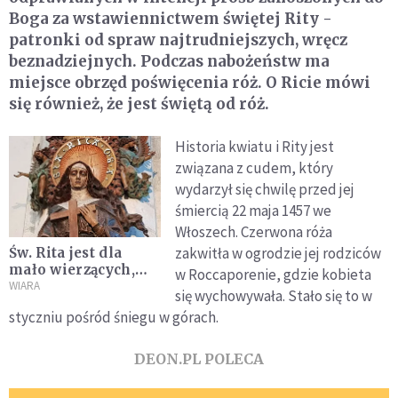
Boga za wstawiennictwem świętej Rity -
patronki od spraw najtrudniejszych, wręcz
beznadziejnych. Podczas nabożeństw ma
miejsce obrzęd poświęcenia róż. O Ricie mówi
się również, że jest świętą od róż.
Historia kwiatu i Rity jest
związana z cudem, który
wydarzył się chwilę przed jej
śmiercią 22 maja 1457 we
Włoszech. Czerwona róża
zakwitła w ogrodzie jej rodziców
Św. Rita jest dla
mało wierzących,
w Roccaporenie, gdzie kobieta
rozczarowanych czy
WIARA
się wychowywała. Stało się to w
żyjących nadzieją
styczniu pośród śniegu w górach.
DEON.PL POLECA