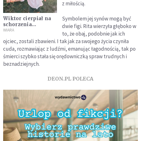
z miłością.
Symbolem jej synów mogą być
Wiktor cierpiał na
schorzenia
dwie figi. Rita wierzyła głęboko w
wynikające z
WIARA
to, że obaj, podobnie jak ich
autoagresji. Z
ojciec, zostali zbawieni. I tak jak za swojego życia czyniła
pomocą przyszła św.
cuda, rozmawiając z ludźmi, emanując łagodnością, tak po
Rita
śmierci szybko stała się orędowniczką spraw trudnych i
beznadziejnych.
DEON.PL POLECA