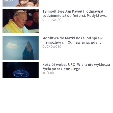
Tę modlitwę Jan Paweł II odmawiał
codziennie aż do śmierci. Podyktował
mu ją ojciec
DUCHOWOŚĆ
Modlitwa do Matki Bożej od spraw
niemożliwych. Odmawiaj ją, gdy
wszystko idzie źle
DUCHOWOŚĆ
Kościół wobec UFO. Wiara nie wyklucza
życia pozaziemskiego
KOŚCIÓŁ