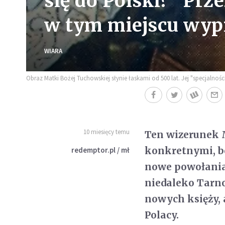
się do Polski? "Pr
w tym miejscu wyp
WIARA
Obraz Matki Bożej Tuchowskiej słynie łaskami od 500 lat. Jej "specjalno
10 miesięcy temu
Ten wizerunek M
konkretnymi, bo
redemptor.pl / mł
nowe powołania
niedaleko Tarn
nowych księży, 
Polacy.