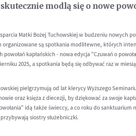
e skutecznie modlą się o nowe pow
wsparcia Matki Bożej Tuchowskiej w budzeniu nowych p
m organizowane są spotkania modlitewne, których intenc
 powołań kapłańskich - nowa edycja "Czuwań o powoł
ierniku 2025, a spotkania będą się odbywać raz w miesi
howskiej pielgrzymują od lat klerycy Wyższego Seminar
wie oraz księża z diecezji, by dziękować za swoje kap
wołania" idą także świeccy, a co roku do sanktuarium 
przybywają siostry służebniczki.