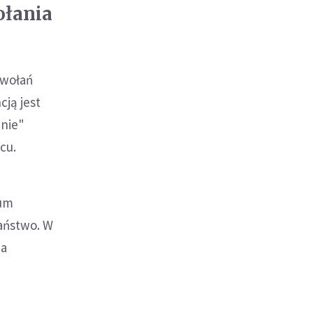
ołania
owołań
ją jest
anie"
ącu.
ium
łaństwo. W
na