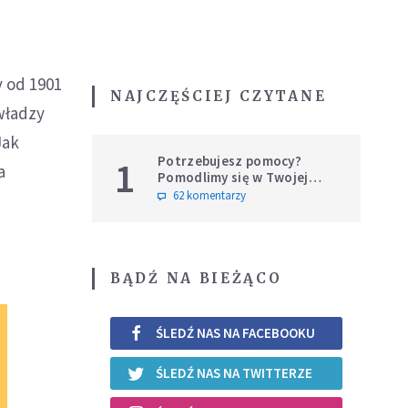
y od 1901
NAJCZĘŚCIEJ CZYTANE
 władzy
Jak
Potrzebujesz pomocy?
1
a
Pomodlimy się w Twojej
intencji
62 komentarzy
BĄDŹ NA BIEŻĄCO
ŚLEDŹ NAS NA FACEBOOKU
ŚLEDŹ NAS NA TWITTERZE