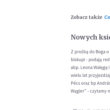
Zobacz także
Co
Nowych ksi
Z prośbą do Boga o
biskupi - podają r
abp. Leona Wałęgę i
wielu lat przyjeżdża
Pécs oraz bp András
Węgier" - czytamy n