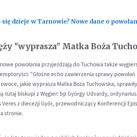
 się dzieje w Tarnowie? Nowe dane o powoła
ęży "wyprasza" Matka Boża Tuch
 nowe powołania przyjeżdżają do Tuchowa także węgier
edemptoryści: "Głośne echo zawierzenia sprawy powołań
 owoce, jakie wyprasza Matka Boża Tuchowska, sprawiły
ją tutaj biskupi z Węgier: bp György Udvardy, ordynarius
 Veres z diecezji Győr, przewodniczący Konferencji Epi
a stronie.