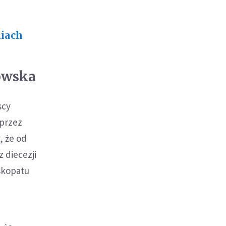
niach
owska
scy
 przez
, że od
z diecezji
skopatu