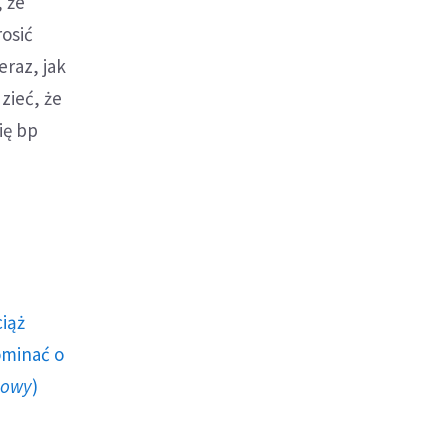
, że
osić
raz, jak
zieć, że
ię bp
ciąż
ominać o
howy
)