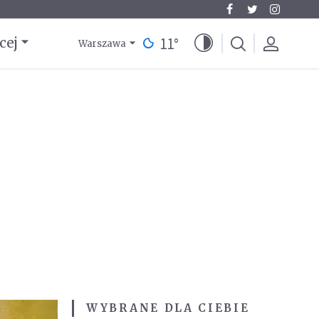
11
°
cej
Warszawa
WYBRANE DLA CIEBIE