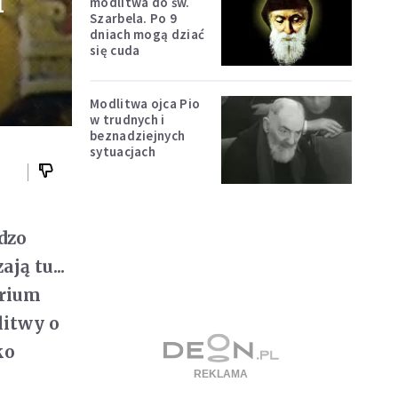
i
modlitwa do św.
Szarbela. Po 9
dniach mogą dziać
się cuda
Modlitwa ojca Pio
w trudnych i
beznadziejnych
sytuacjach
dzo
ą tu...
arium
litwy o
ko