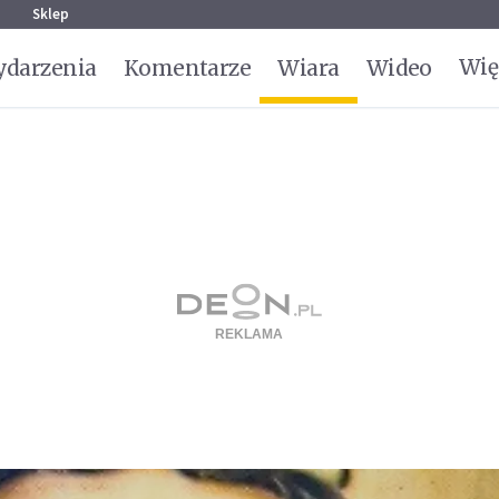
g
Sklep
Wię
darzenia
Komentarze
Wiara
Wideo