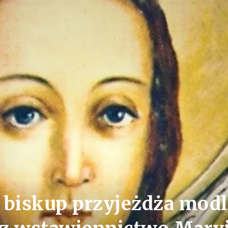
 biskup przyjeżdża modl