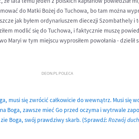
ć, że lata temu jeden z polskich kapłanów powiedział mi
zymować do Matki Bożej do Tuchowa, bo tam można wypr
zcze jak byłem ordynariuszem diecezji Szombathely i te
ziłem modlić się do Tuchowa, i faktycznie muszę powied
o Maryi w tym miejscu wyprosiłem powołania - dzielił s
DEON.PL POLECA
ga, musi się zwrócić całkowicie do wewnątrz. Musi się w
a Boga, zawsze mieć Go przed oczyma i wytrwale zap
dzie Boga, swój prawdziwy skarb. (Sprawdź:
Rozwój duc