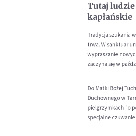
Tutaj ludzi
kapłańskie
Tradycja szukania 
trwa. W sanktuariu
wypraszanie nowych
zaczyna się w paźdz
Do Matki Bożej Tuc
Duchownego w Tarno
pielgrzymkach "o po
specjalne czuwanie 