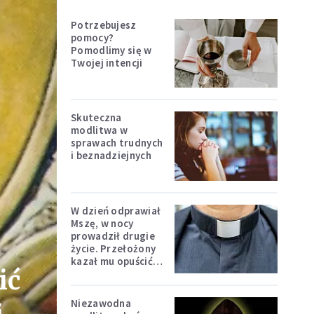
Potrzebujesz
pomocy?
Pomodlimy się w
Twojej intencji
Skuteczna
modlitwa w
sprawach trudnych
i beznadziejnych
W dzień odprawiał
Mszę, w nocy
prowadził drugie
życie. Przełożony
kazał mu opuścić
ić
zakon
Niezawodna