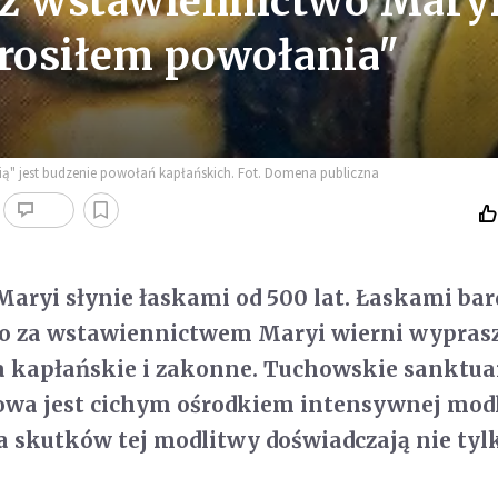
zez wstawiennictwo Mary
rosiłem powołania"
ścią" jest budzenie powołań kapłańskich. Fot. Domena publiczna
aryi słynie łaskami od 500 lat. Łaskami bar
 za wstawiennictwem Maryi wierni wypraszaj
 kapłańskie i zakonne. Tuchowskie sanktu
owa jest cichym ośrodkiem intensywnej mod
a skutków tej modlitwy doświadczają nie tyl