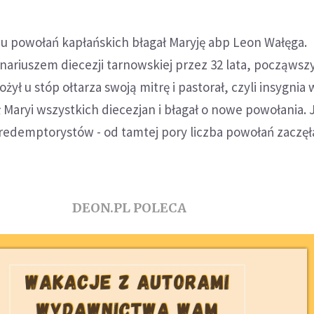
 powołań kapłańskich błagał Maryję abp Leon Wałęga.
nariuszem diecezji tarnowskiej przez 32 lata, począwsz
ożył u stóp ołtarza swoją mitrę i pastorał, czyli insygnia
ł Maryi wszystkich diecezjan i błagał o nowe powołania. 
 redemptorystów - od tamtej pory liczba powołań zaczęł
DEON.PL POLECA