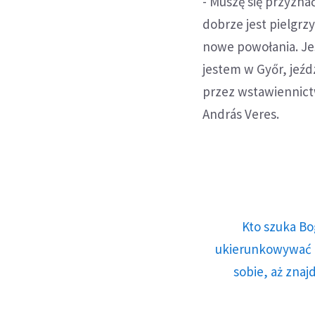
- Muszę się przyzna
dobrze jest pielgr
nowe powołania. Jes
jestem w Győr, jeźd
przez wstawiennictw
András Veres.
Kto szuka Bo
ukierunkowywać n
sobie, aż znaj