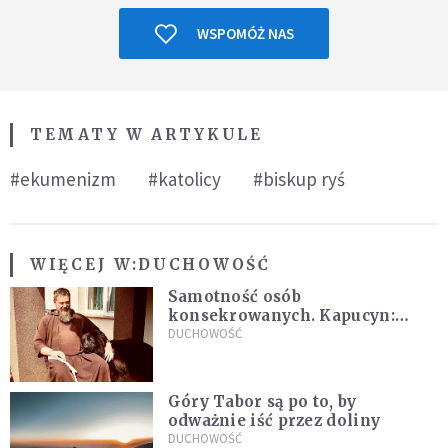
WSPOMÓŻ NAS
TEMATY W ARTYKULE
#ekumenizm
#katolicy
#biskup ryś
WIĘCEJ W:
DUCHOWOŚĆ
Samotność osób
konsekrowanych. Kapucyn:
Życie w pojedynkę rzadko jest
DUCHOWOŚĆ
sielanką
Góry Tabor są po to, by
odważnie iść przez doliny
DUCHOWOŚĆ