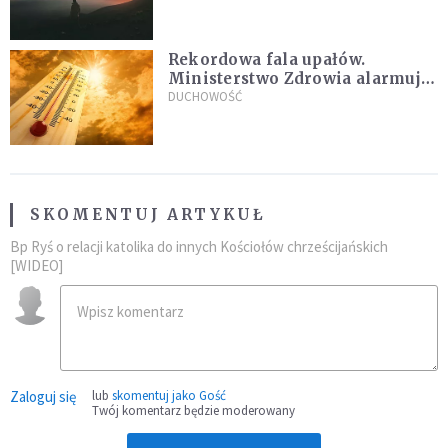
Rekordowa fala upałów.
Ministerstwo Zdrowia alarmuje
po doświadczeniach z czerwca
DUCHOWOŚĆ
SKOMENTUJ ARTYKUŁ
Bp Ryś o relacji katolika do innych Kościołów chrześcijańskich
[WIDEO]
Zaloguj się
lub
skomentuj jako Gość
Twój komentarz będzie moderowany