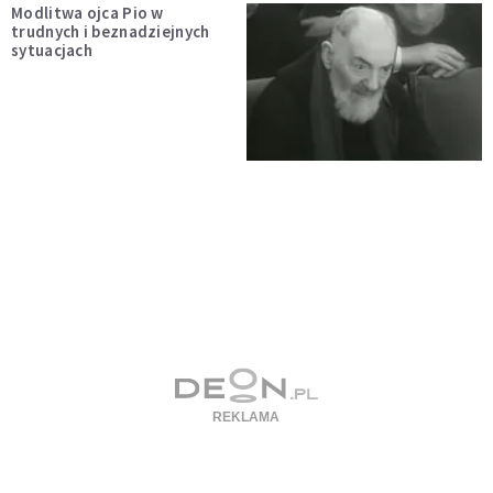
Modlitwa ojca Pio w
trudnych i beznadziejnych
sytuacjach