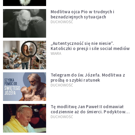
Modlitwa ojca Pio w trudnych i
beznadziejnych sytuacjach
DUCHOWOŚĆ
„Autentyczność się nie niesie”.
Katoliczki o presji i sile social mediów
WIARA
Telegram do św. Józefa. Modlitwa z
prośbą o szybki ratunek
DUCHOWOŚĆ
Tę modlitwę Jan Paweł II odmawiał
codziennie aż do śmierci. Podyktował
mu ją ojciec
DUCHOWOŚĆ