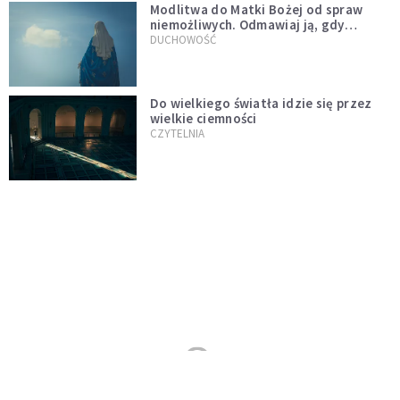
Modlitwa do Matki Bożej od spraw
niemożliwych. Odmawiaj ją, gdy
wszystko idzie źle
DUCHOWOŚĆ
Do wielkiego światła idzie się przez
wielkie ciemności
CZYTELNIA