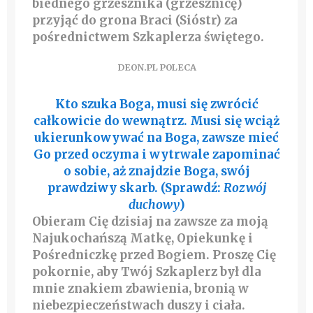
biednego grzesznika (grzesznicę)
przyjąć do grona Braci (Sióstr) za
pośrednictwem Szkaplerza świętego.
DEON.PL POLECA
Kto szuka Boga, musi się zwrócić
całkowicie do wewnątrz. Musi się wciąż
ukierunkowywać na Boga, zawsze mieć
Go przed oczyma i wytrwale zapominać
o sobie, aż znajdzie Boga, swój
prawdziwy skarb. (Sprawdź:
Rozwój
duchowy
)
Obieram Cię dzisiaj na zawsze za moją
Najukochańszą Matkę, Opiekunkę i
Pośredniczkę przed Bogiem. Proszę Cię
pokornie, aby Twój Szkaplerz był dla
mnie znakiem zbawienia, bronią w
niebezpieczeństwach duszy i ciała.