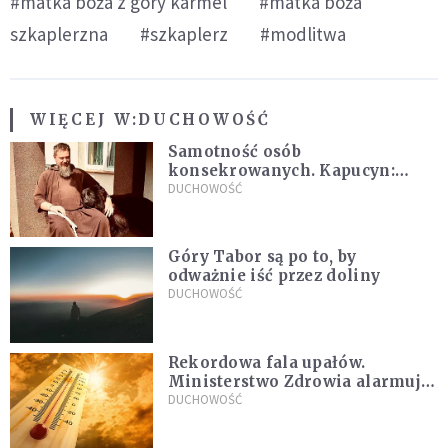
#matka boża z góry karmel
#matka boża
szkaplerzna
#szkaplerz
#modlitwa
WIĘCEJ W:
DUCHOWOŚĆ
Samotność osób
konsekrowanych. Kapucyn:
Życie w pojedynkę rzadko jest
DUCHOWOŚĆ
sielanką
Góry Tabor są po to, by
odważnie iść przez doliny
DUCHOWOŚĆ
Rekordowa fala upałów.
Ministerstwo Zdrowia alarmuje
po doświadczeniach z czerwca
DUCHOWOŚĆ