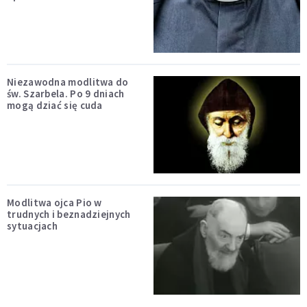
Niezawodna modlitwa do
św. Szarbela. Po 9 dniach
mogą dziać się cuda
Modlitwa ojca Pio w
trudnych i beznadziejnych
sytuacjach