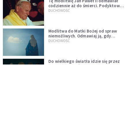
Tę modlitwę Jan Paweł II odmawiał
codziennie aż do śmierci. Podyktował
mu ją ojciec
DUCHOWOŚĆ
Modlitwa do Matki Bożej od spraw
niemożliwych. Odmawiaj ją, gdy
wszystko idzie źle
DUCHOWOŚĆ
Do wielkiego światła idzie się przez
wielkie ciemności
CZYTELNIA