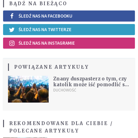
BĄDŹ NA BIEŻĄCO
ŚLEDŹ NAS NA FACEBOOKU
ŚLEDŹ NAS NA TWITTERZE
ŚLEDŹ NAS NA INSTAGRAMIE
POWIĄZANE ARTYKUŁY
Znany duszpasterz o tym, czy
katolik może iść pomodlić się
do innego Kościoła
DUCHOWOŚĆ
REKOMENDOWANE DLA CIEBIE /
POLECANE ARTYKUŁY