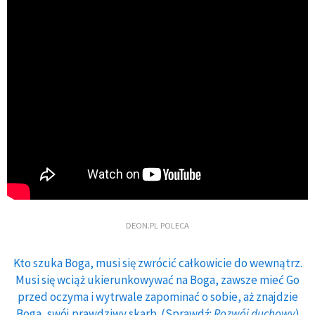
DEON.PL POLECA
Kto szuka Boga, musi się zwrócić całkowicie do wewnątrz.
Musi się wciąż ukierunkowywać na Boga, zawsze mieć Go
przed oczyma i wytrwale zapominać o sobie, aż znajdzie
Boga, swój prawdziwy skarb. (Sprawdź:
Rozwój duchowy
)