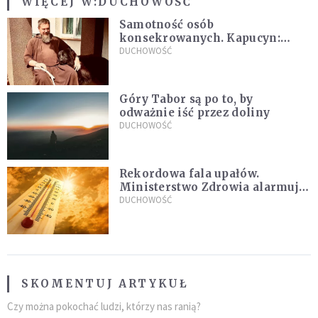
WIĘCEJ W:
DUCHOWOŚĆ
Samotność osób
konsekrowanych. Kapucyn:
Życie w pojedynkę rzadko jest
DUCHOWOŚĆ
sielanką
Góry Tabor są po to, by
odważnie iść przez doliny
DUCHOWOŚĆ
Rekordowa fala upałów.
Ministerstwo Zdrowia alarmuje
po doświadczeniach z czerwca
DUCHOWOŚĆ
SKOMENTUJ ARTYKUŁ
Czy można pokochać ludzi, którzy nas ranią?