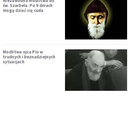
Niezawodna modlitwa do
św. Szarbela. Po 9 dniach
mogą dziać się cuda
Modlitwa ojca Pio w
trudnych i beznadziejnych
sytuacjach