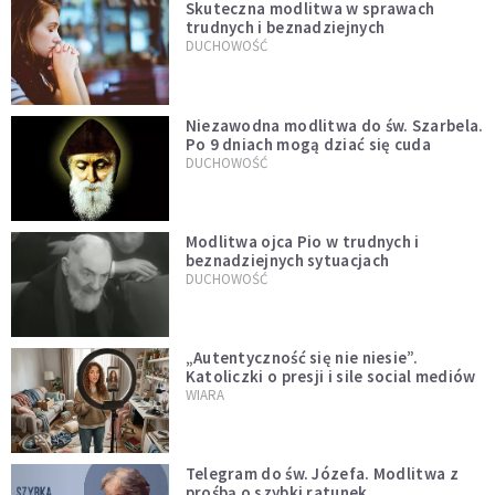
Skuteczna modlitwa w sprawach
trudnych i beznadziejnych
DUCHOWOŚĆ
Niezawodna modlitwa do św. Szarbela.
Po 9 dniach mogą dziać się cuda
DUCHOWOŚĆ
Modlitwa ojca Pio w trudnych i
beznadziejnych sytuacjach
DUCHOWOŚĆ
„Autentyczność się nie niesie”.
Katoliczki o presji i sile social mediów
WIARA
Telegram do św. Józefa. Modlitwa z
prośbą o szybki ratunek