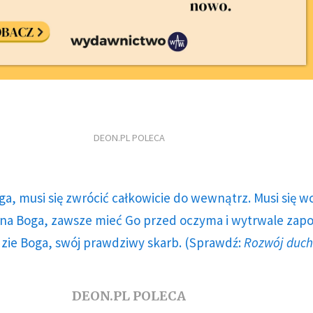
DEON.PL POLECA
ga, musi się zwrócić całkowicie do wewnątrz. Musi się w
a Boga, zawsze mieć Go przed oczyma i wytrwale zap
dzie Boga, swój prawdziwy skarb. (Sprawdź:
Rozwój duc
DEON.PL POLECA