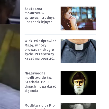
Skuteczna
modlitwa w
sprawach trudnych
i beznadziejnych
W dzień odprawiał
Mszę, w nocy
prowadził drugie
życie. Przełożony
kazał mu opuścić
zakon
Niezawodna
modlitwa do św.
Szarbela. Po 9
dniach mogą dziać
się cuda
Modlitwa ojca Pio