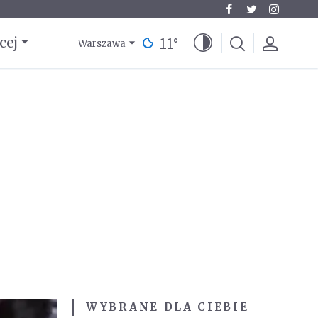
11
°
cej
Warszawa
WYBRANE DLA CIEBIE