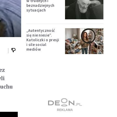
w trudnych i
beznadziejnych
sytuacjach
„Autentyczność
się nie niesie”.
Katoliczki o presji
i sile social
mediów
ez
li
Duchu