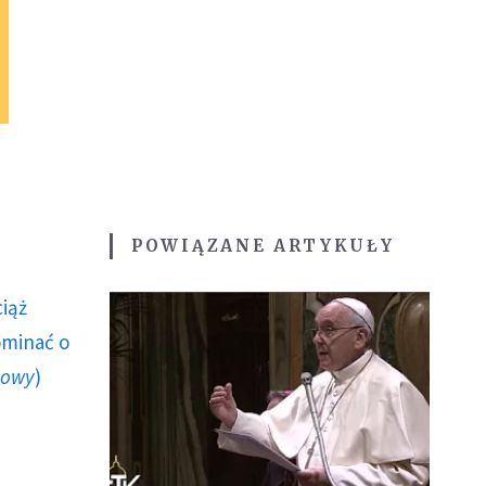
POWIĄZANE ARTYKUŁY
ciąż
ominać o
howy
)