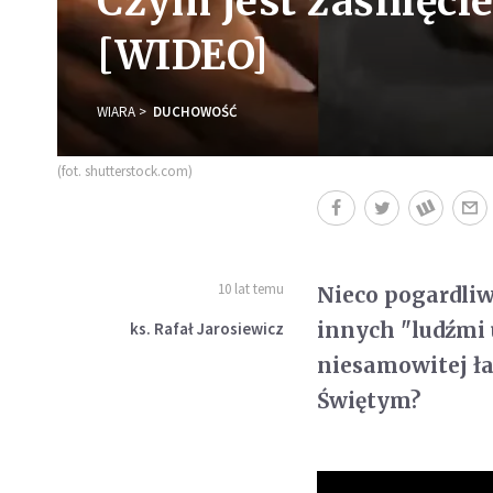
Czym jest zaśnięci
[WIDEO]
WIARA
DUCHOWOŚĆ
(fot. shutterstock.com)
10 lat temu
Nieco pogardliw
innych "ludźmi 
ks. Rafał Jarosiewicz
niesamowitej ła
Świętym?