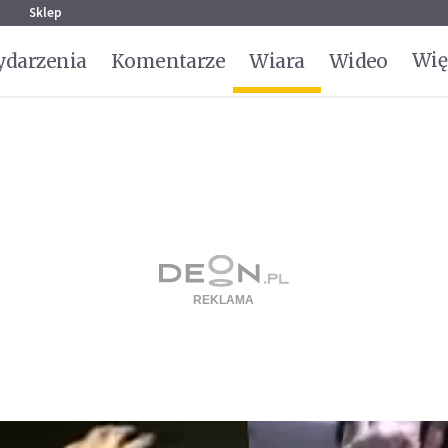
g
Sklep
Wię
darzenia
Komentarze
Wiara
Wideo