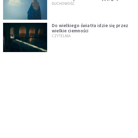
wszystko idzie źle
DUCHOWOŚĆ
Do wielkiego światła idzie się przez
wielkie ciemności
CZYTELNIA