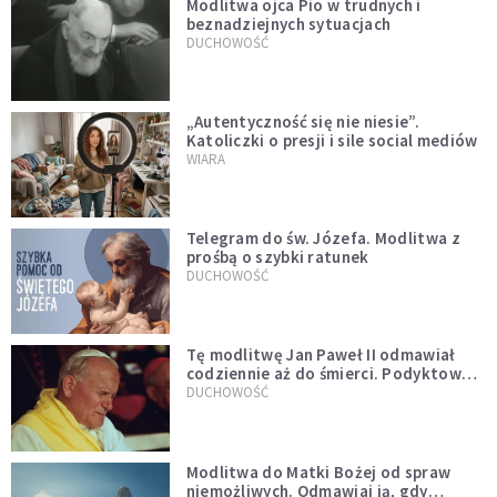
Modlitwa ojca Pio w trudnych i
beznadziejnych sytuacjach
DUCHOWOŚĆ
„Autentyczność się nie niesie”.
Katoliczki o presji i sile social mediów
WIARA
Telegram do św. Józefa. Modlitwa z
prośbą o szybki ratunek
DUCHOWOŚĆ
Tę modlitwę Jan Paweł II odmawiał
codziennie aż do śmierci. Podyktował
mu ją ojciec
DUCHOWOŚĆ
Modlitwa do Matki Bożej od spraw
niemożliwych. Odmawiaj ją, gdy