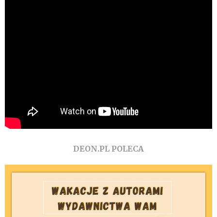
DEON.PL POLECA