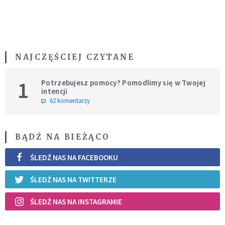
NAJCZĘŚCIEJ CZYTANE
1
Potrzebujesz pomocy? Pomodlimy się w Twojej
intencji
62 komentarzy
BĄDŹ NA BIEŻĄCO
ŚLEDŹ NAS NA FACEBOOKU
ŚLEDŹ NAS NA TWITTERZE
ŚLEDŹ NAS NA INSTAGRAMIE