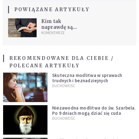
POWIĄZANE ARTYKUŁY
Kim tak
naprawdę są
sodomici?
KOMENTARZE
REKOMENDOWANE DLA CIEBIE /
POLECANE ARTYKUŁY
Skuteczna modlitwa w sprawach
trudnych i beznadziejnych
DUCHOWOŚĆ
Niezawodna modlitwa do św. Szarbela.
Po 9 dniach mogą dziać się cuda
DUCHOWOŚĆ