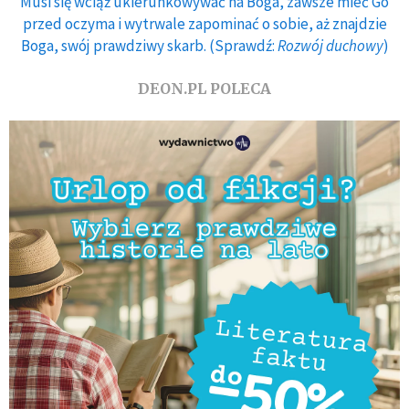
Musi się wciąż ukierunkowywać na Boga, zawsze mieć Go
przed oczyma i wytrwale zapominać o sobie, aż znajdzie
Boga, swój prawdziwy skarb. (Sprawdź:
Rozwój duchowy
)
DEON.PL POLECA