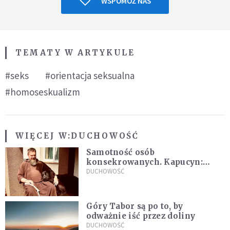
WSPOMÓŻ NAS
TEMATY W ARTYKULE
#seks
#orientacja seksualna
#homoseskualizm
WIĘCEJ W:
DUCHOWOŚĆ
Samotność osób
konsekrowanych. Kapucyn:
Życie w pojedynkę rzadko jest
DUCHOWOŚĆ
sielanką
Góry Tabor są po to, by
odważnie iść przez doliny
DUCHOWOŚĆ