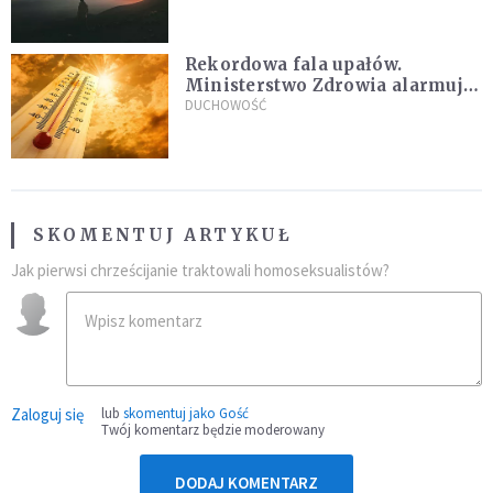
Rekordowa fala upałów.
Ministerstwo Zdrowia alarmuje
po doświadczeniach z czerwca
DUCHOWOŚĆ
SKOMENTUJ ARTYKUŁ
Jak pierwsi chrześcijanie traktowali homoseksualistów?
Zaloguj się
lub
skomentuj jako Gość
Twój komentarz będzie moderowany
DODAJ KOMENTARZ