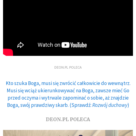
DEON.PL POLECA
Kto szuka Boga, musi się zwrócić całkowicie do wewnątrz.
Musi się wciąż ukierunkowywać na Boga, zawsze mieć Go
przed oczyma i wytrwale zapominać o sobie, aż znajdzie
Boga, swój prawdziwy skarb. (Sprawdź:
Rozwój duchowy
)
DEON.PL POLECA