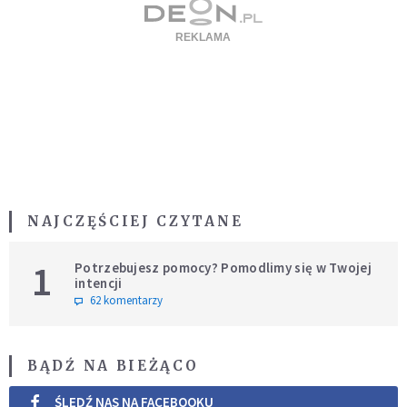
NAJCZĘŚCIEJ CZYTANE
1
Potrzebujesz pomocy? Pomodlimy się w Twojej
intencji
62 komentarzy
BĄDŹ NA BIEŻĄCO
ŚLEDŹ NAS NA FACEBOOKU