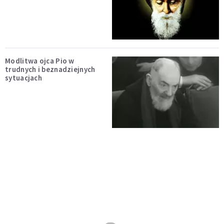
Modlitwa ojca Pio w
trudnych i beznadziejnych
sytuacjach