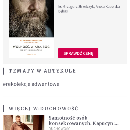
ks. Grzegorz Strzelczyk, Aneta Kuberska-
Bębas
SPRAWDŹ CENĘ
TEMATY W ARTYKULE
#rekolekcje adwentowe
WIĘCEJ W:
DUCHOWOŚĆ
Samotność osób
konsekrowanych. Kapucyn:
Życie w pojedynkę rzadko jest
DUCHOWOŚĆ