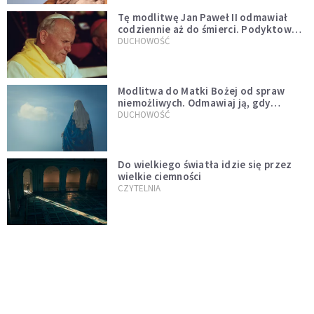
Tę modlitwę Jan Paweł II odmawiał
codziennie aż do śmierci. Podyktował
mu ją ojciec
DUCHOWOŚĆ
Modlitwa do Matki Bożej od spraw
niemożliwych. Odmawiaj ją, gdy
wszystko idzie źle
DUCHOWOŚĆ
Do wielkiego światła idzie się przez
wielkie ciemności
CZYTELNIA