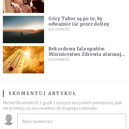
sielanką
Góry Tabor są po to, by
odważnie iść przez doliny
DUCHOWOŚĆ
Rekordowa fala upałów.
Ministerstwo Zdrowia alarmuje
po doświadczeniach z czerwca
DUCHOWOŚĆ
SKOMENTUJ ARTYKUŁ
Michał Olszewski SCJ: guzik z naszych wszystkich pobożności, jeśli
nie przełożą się one na miłość do drugiego człowieka