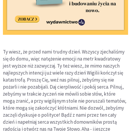
Ty wiesz, że przed nami trudny dzień. Wszyscy zjechaliśmy
się do domu, więc natężenie emocji na metr kwadratowy
jest wyższe niż zazwyczaj. Ty też wiesz, że mimo naszych
najlepszych intencji już wiele razy dzień Wigilii kończył się
katastrofą. Proszę Cię, weź nas pilnuj, żebyśmy się nie
pożarli i nie pozabijali. Daj cierpliwość i pokój serca. Pilnuj,
żebyśmy w trakcie życzeń nie mówili sobie słów, które
mogą zranić, a przy wigilijnym stole nie poruszali tematów,
które mogą się zakończyć kłótniami. Nie dozwól, żebyśmy
zaczęli dyskusje o polityce! Bądź z nami przez ten cały
dzień i napełniaj serca wszystkich domowników prostą
radością i otwórz nas na Twoje Słowo. Aha - i jeszcze