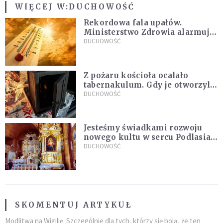
WIĘCEJ W:
DUCHOWOŚĆ
Rekordowa fala upałów.
Ministerstwo Zdrowia alarmuje
po doświadczeniach z czerwca
DUCHOWOŚĆ
Z pożaru kościoła ocalało
tabernakulum. Gdy je otworzyli,
"zapach świeżego chleba
DUCHOWOŚĆ
zdominował smród spalenizny"
Jesteśmy świadkami rozwoju
nowego kultu w sercu Podlasia.
"Ruszyła prawdziwa lawina
DUCHOWOŚĆ
świadectw"
SKOMENTUJ ARTYKUŁ
Modlitwa na Wigilię. Szczególnie dla tych, którzy się boją, że ten