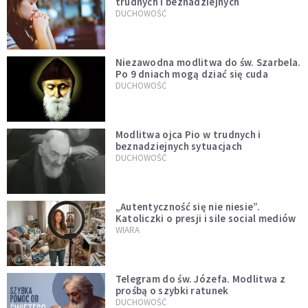
trudnych i beznadziejnych
DUCHOWOŚĆ
Niezawodna modlitwa do św. Szarbela.
Po 9 dniach mogą dziać się cuda
DUCHOWOŚĆ
Modlitwa ojca Pio w trudnych i
beznadziejnych sytuacjach
DUCHOWOŚĆ
„Autentyczność się nie niesie”.
Katoliczki o presji i sile social mediów
WIARA
Telegram do św. Józefa. Modlitwa z
prośbą o szybki ratunek
DUCHOWOŚĆ