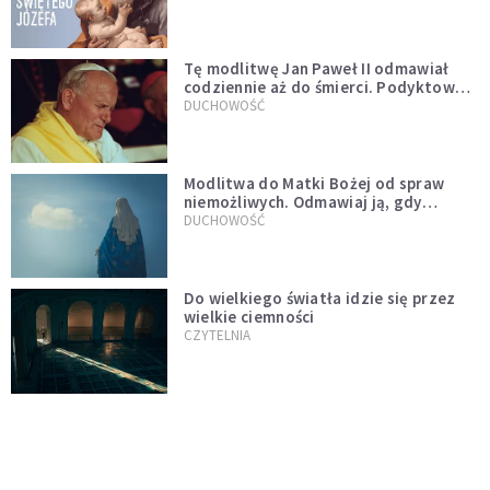
Tę modlitwę Jan Paweł II odmawiał
codziennie aż do śmierci. Podyktował
mu ją ojciec
DUCHOWOŚĆ
Modlitwa do Matki Bożej od spraw
niemożliwych. Odmawiaj ją, gdy
wszystko idzie źle
DUCHOWOŚĆ
Do wielkiego światła idzie się przez
wielkie ciemności
CZYTELNIA