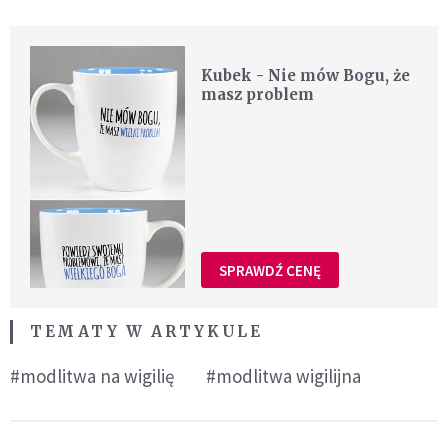
Kubek - Nie mów Bogu, że
masz problem
SPRAWDŹ CENĘ
TEMATY W ARTYKULE
#modlitwa na wigilię
#modlitwa wigilijna