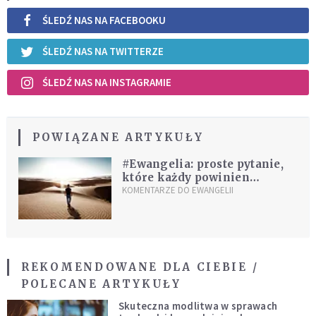
ŚLEDŹ NAS NA FACEBOOKU
ŚLEDŹ NAS NA TWITTERZE
ŚLEDŹ NAS NA INSTAGRAMIE
POWIĄZANE ARTYKUŁY
#Ewangelia: proste pytanie,
które każdy powinien
zadawać sobie codziennie
KOMENTARZE DO EWANGELII
REKOMENDOWANE DLA CIEBIE /
POLECANE ARTYKUŁY
Skuteczna modlitwa w sprawach