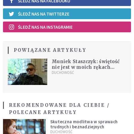
ŚLEDŹ NAS NA FACEBOOKU
ŚLEDŹ NAS NA TWITTERZE
ŚLEDŹ NAS NA INSTAGRAMIE
POWIĄZANE ARTYKUŁY
Muniek Staszczyk: świętość
nie jest w moich rękach
[WIDEO]
DUCHOWOŚĆ
REKOMENDOWANE DLA CIEBIE /
POLECANE ARTYKUŁY
Skuteczna modlitwa w sprawach
trudnych i beznadziejnych
DUCHOWOŚĆ