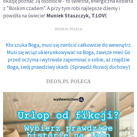
okazję poznać Ją osobiście - to świetna, energiczna kobieta
z "Boskim czadem". A przy tym robi najlepsze dżemy i
powidła na świecie!
Muniek Staszczyk, T.LOV
E
DEON.PL POLECA
Kto szuka Boga, musi się zwrócić całkowicie do wewnątrz.
Musi się wciąż ukierunkowywać na Boga, zawsze mieć Go
przed oczyma i wytrwale zapominać o sobie, aż znajdzie
Boga, swój prawdziwy skarb. (Sprawdź:
Rozwój duchowy
)
DEON.PL POLECA