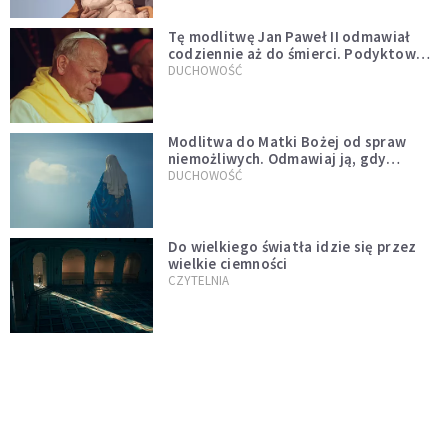
Tę modlitwę Jan Paweł II odmawiał
codziennie aż do śmierci. Podyktował
mu ją ojciec
DUCHOWOŚĆ
Modlitwa do Matki Bożej od spraw
niemożliwych. Odmawiaj ją, gdy
wszystko idzie źle
DUCHOWOŚĆ
Do wielkiego światła idzie się przez
wielkie ciemności
CZYTELNIA