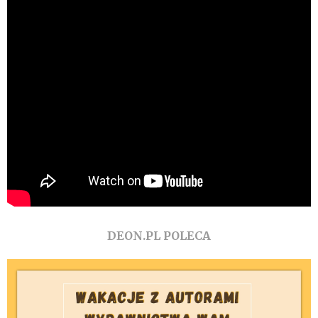
DEON.PL POLECA