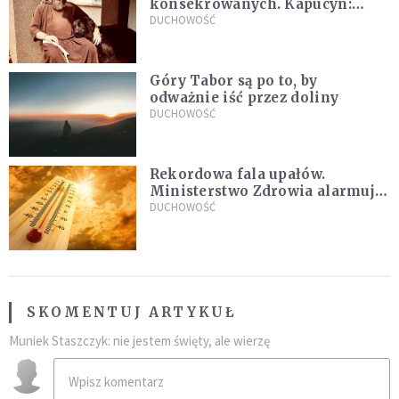
konsekrowanych. Kapucyn:
Życie w pojedynkę rzadko jest
DUCHOWOŚĆ
sielanką
Góry Tabor są po to, by
odważnie iść przez doliny
DUCHOWOŚĆ
Rekordowa fala upałów.
Ministerstwo Zdrowia alarmuje
po doświadczeniach z czerwca
DUCHOWOŚĆ
SKOMENTUJ ARTYKUŁ
Muniek Staszczyk: nie jestem święty, ale wierzę