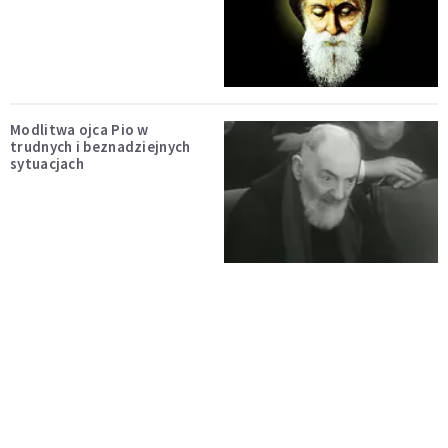
Modlitwa ojca Pio w
trudnych i beznadziejnych
sytuacjach