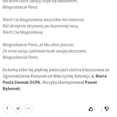
Na które Duch Święty staje się balsamem,
Błogosławcie Pana.
Niech Cię błogosławią wszystkie me niemoce,
Ból skrzętnie skrywany po bezsennej nocy,
Niech Cię błogosławią.
Błogosławcie Pana, że Mu ufam jeszcze,
Że mnie wciąż uzdrawia łaski swojej deszczem,
Błogosławcie Pana.
Autorką słów tej pięknej pieśni jest siostra klauzurowa ze
Zgromadzenia Klarysek od Wieczystej Adoracji,
s. Maria
Paula Siewak OCPA.
Muzykę skomponował
Paweł
Bębenek.