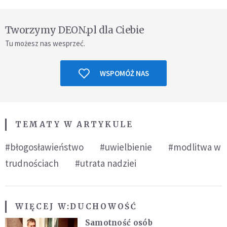
Tworzymy DEON.pl dla Ciebie
Tu możesz nas wesprzeć.
WSPOMÓŻ NAS
TEMATY W ARTYKULE
#błogosławieństwo
#uwielbienie
#modlitwa w
trudnościach
#utrata nadziei
WIĘCEJ W:
DUCHOWOŚĆ
Samotność osób