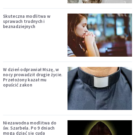
Skuteczna modlitwa w
sprawach trudnych i
beznadziejnych
W dzień odprawiał Mszę, w
nocy prowadził drugie życie.
Przełożony kazał mu
opuścić zakon
Niezawodna modlitwa do
św. Szarbela. Po 9 dniach
mogą dziać się cuda