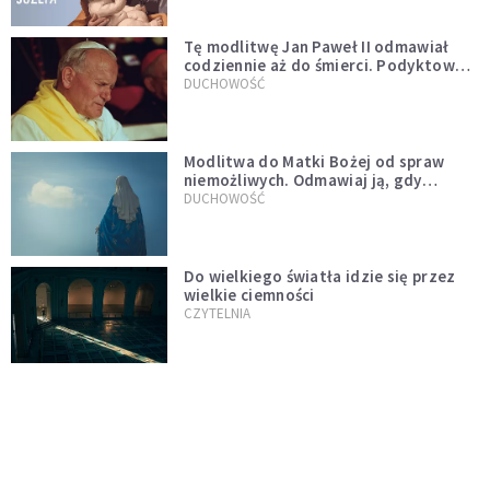
Tę modlitwę Jan Paweł II odmawiał
codziennie aż do śmierci. Podyktował
mu ją ojciec
DUCHOWOŚĆ
Modlitwa do Matki Bożej od spraw
niemożliwych. Odmawiaj ją, gdy
wszystko idzie źle
DUCHOWOŚĆ
Do wielkiego światła idzie się przez
wielkie ciemności
CZYTELNIA