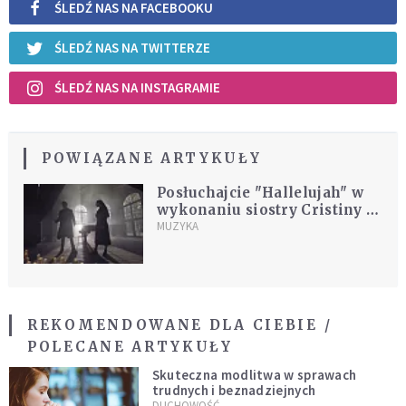
ŚLEDŹ NAS NA FACEBOOKU
ŚLEDŹ NAS NA TWITTERZE
ŚLEDŹ NAS NA INSTAGRAMIE
POWIĄZANE ARTYKUŁY
Posłuchajcie "Hallelujah" w
wykonaniu siostry Cristiny i
Patrica Scotta [MUZYKA]
MUZYKA
REKOMENDOWANE DLA CIEBIE /
POLECANE ARTYKUŁY
Skuteczna modlitwa w sprawach
trudnych i beznadziejnych
DUCHOWOŚĆ