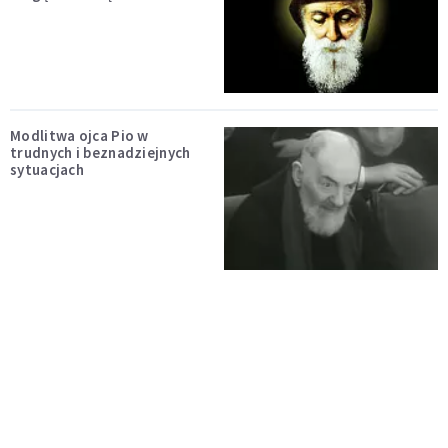
Modlitwa ojca Pio w
trudnych i beznadziejnych
sytuacjach