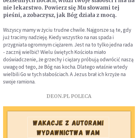
bezsennych nocach, widzi twoje słabości i ma na
nie lekarstwo. Powierz się Mu słowami tej
pieśni, a zobaczysz, jak Bóg działa z mocą.
Wszyscy mamy w życiu trudne chwile. Najgorsze są te, gdy
już tracimy nadzieję. Kiedy wszystko na nas spada i
przygniata ogromnym ciężarem. Jest na to tylko jedna rada
- zacznij wielbić! Wielu świętych Kościoła miało
doświadczenie, że grzechy i ciężary próbują odwrócić naszą
uwagę od tego, że Bóg nas kocha. Dlatego właśnie wtedy
wielbili Go w tych słabościach. A Jezus brał ich krzyże na
swoje ramiona.
DEON.PL POLECA