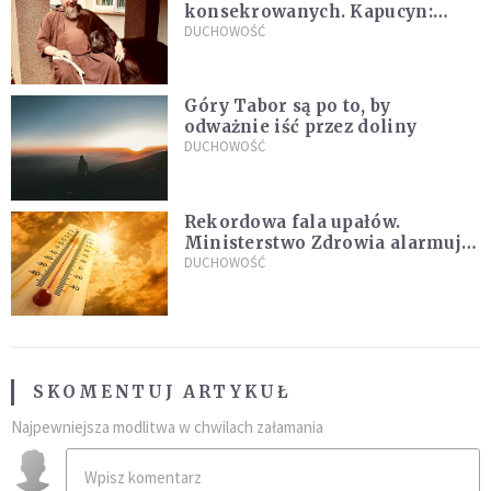
konsekrowanych. Kapucyn:
Życie w pojedynkę rzadko jest
DUCHOWOŚĆ
sielanką
Góry Tabor są po to, by
odważnie iść przez doliny
DUCHOWOŚĆ
Rekordowa fala upałów.
Ministerstwo Zdrowia alarmuje
po doświadczeniach z czerwca
DUCHOWOŚĆ
SKOMENTUJ ARTYKUŁ
Najpewniejsza modlitwa w chwilach załamania