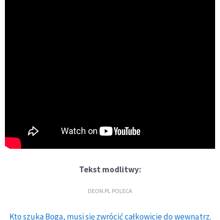
Tekst modlitwy:
DEON.PL POLECA
Kto szuka Boga, musi się zwrócić całkowicie do wewnątrz.