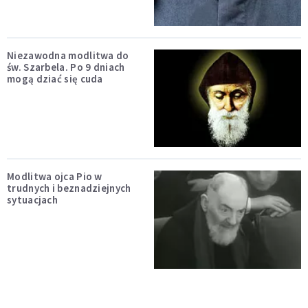
Niezawodna modlitwa do
św. Szarbela. Po 9 dniach
mogą dziać się cuda
Modlitwa ojca Pio w
trudnych i beznadziejnych
sytuacjach