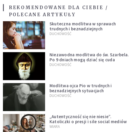
REKOMENDOWANE DLA CIEBIE /
POLECANE ARTYKUŁY
Skuteczna modlitwa w sprawach
trudnych i beznadziejnych
DUCHOWOŚĆ
Niezawodna modlitwa do św. Szarbela.
Po 9 dniach mogą dziać się cuda
DUCHOWOŚĆ
Modlitwa ojca Pio w trudnych i
beznadziejnych sytuacjach
DUCHOWOŚĆ
„Autentyczność się nie niesie”.
Katoliczki o presji i sile social mediów
WIARA