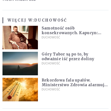
WIĘCEJ W:
DUCHOWOŚĆ
Samotność osób
konsekrowanych. Kapucyn:
Życie w pojedynkę rzadko jest
DUCHOWOŚĆ
sielanką
Góry Tabor są po to, by
odważnie iść przez doliny
DUCHOWOŚĆ
Rekordowa fala upałów.
Ministerstwo Zdrowia alarmuje
po doświadczeniach z czerwca
DUCHOWOŚĆ