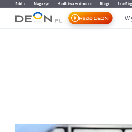
Przejdź do menu głównego
Przejdź do treści
Biblia
Magazyn
Modlitwa w drodze
Blogi
faceBó
Wy
Radio DEON