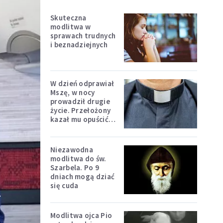
Skuteczna
modlitwa w
sprawach trudnych
i beznadziejnych
W dzień odprawiał
Mszę, w nocy
prowadził drugie
życie. Przełożony
kazał mu opuścić
zakon
Niezawodna
modlitwa do św.
Szarbela. Po 9
dniach mogą dziać
się cuda
y
Modlitwa ojca Pio