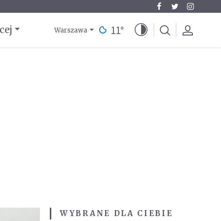
11
°
cej
Warszawa
WYBRANE DLA CIEBIE