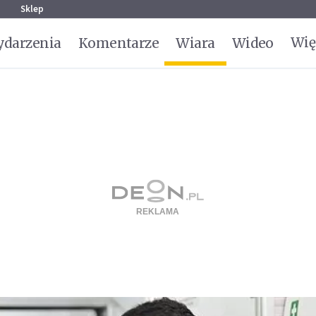
g
Sklep
Wię
darzenia
Komentarze
Wiara
Wideo