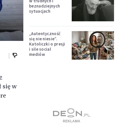
w trudnych i
beznadziejnych
sytuacjach
„Autentyczność
się nie niesie”.
Katoliczki o presji
i sile social
mediów
e
 się w
óre