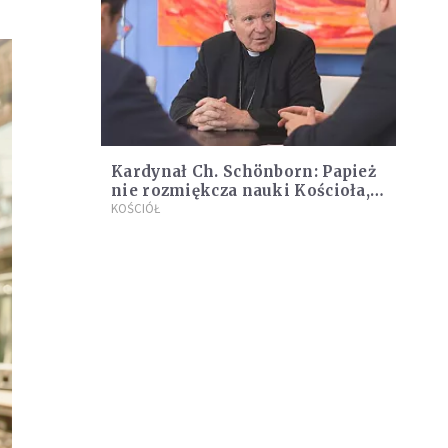
Kardynał Ch. Schönborn: Papież
nie rozmiękcza nauki Kościoła,
to osamotniony wizjoner
KOŚCIÓŁ