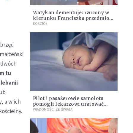
Watykan dementuje: rzucony w
kierunku Franciszka przedmiot
nie stanowił zagrożenia
KOŚCIÓŁ
obrzęd
 małżeński
i dwóch
m tu
lebanii
lub
Pilot i pasażerowie samolotu
, a w ich
pomogli lekarzowi uratować
noworodka
WIADOMOŚCI ZE ŚWIATA
kościelny.