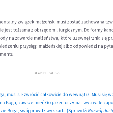
entalny związek małżeński musi zostać zachowana tzw
ie jest tożsama z obrzędem liturgicznym. Do formy kan
gody na zawarcie małżeństwa, które uzewnętrznia się p
edzeniu przysięgi małżeńskiej albo odpowiedzi na pyta
amentu.
DEON.PL POLECA
ga, musi się zwrócić całkowicie do wewnątrz. Musi się w
a Boga, zawsze mieć Go przed oczyma i wytrwale zap
dzie Boga, swój prawdziwy skarb. (Sprawdź:
Rozwój duc