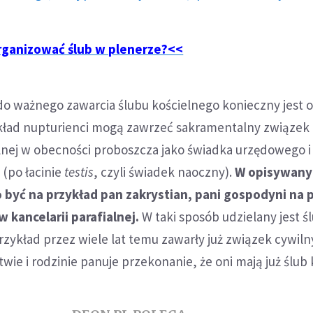
organizować ślub w plenerze?<<
do ważnego zawarcia ślubu kościelnego konieczny jest 
zykład nupturienci mogą zawrzeć sakramentalny związek
alnej w obecności proboszcza jako świadka urzędowego 
(po łacinie
testis
, czyli świadek naoczny).
W opisywany
być na przykład pan zakrystian, pani gospodyni na p
w kancelarii parafialnej.
W taki sposób udzielany jest ś
zykład przez wiele lat temu zawarły już związek cywilny
wie i rodzinie panuje przekonanie, że oni mają już ślub 