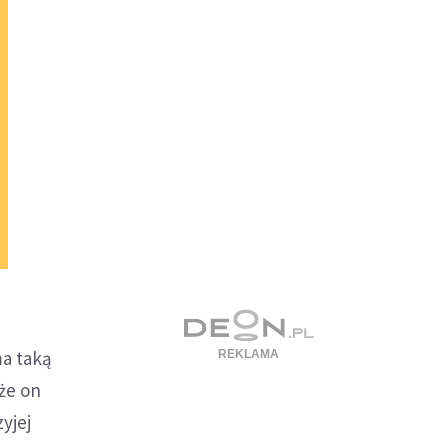
ma taką
że on
yjej