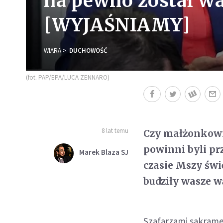
na pewno został wa
[WYJAŚNIAMY]
WIARA
DUCHOWOŚĆ
(fot. PAP/EPA/LUCA ZENNARO)
8 lat temu
Czy małżonkow
powinni byli prz
Marek Blaza SJ
czasie Mszy świ
budziły wasze w
Szafarzami sakrame