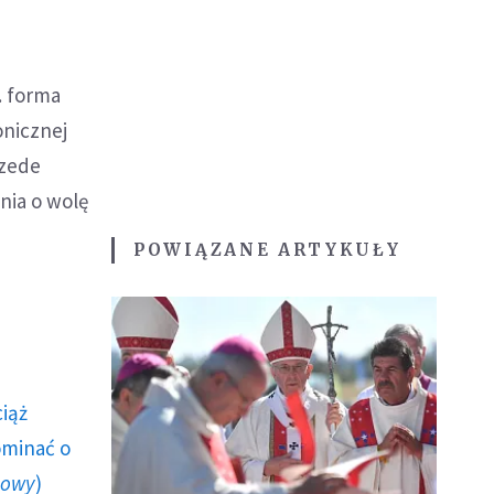
. forma
onicznej
rzede
nia o wolę
POWIĄZANE ARTYKUŁY
ciąż
ominać o
howy
)