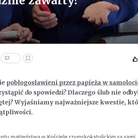
żnie zawarty?
ie
pobłogosławieni przez papieża w samoloci
ystąpić do spowiedzi? Dlaczego ślub nie odbył
ętej? Wyjaśniamy najważniejsze kwestie, kt
ątpliwości.
ntu małżeństwa w Kościele rzymskokatolickim są sami