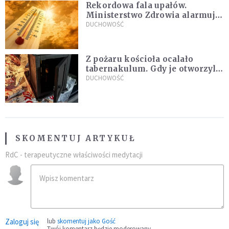
Rekordowa fala upałów.
Ministerstwo Zdrowia alarmuje
po doświadczeniach z czerwca
DUCHOWOŚĆ
Z pożaru kościoła ocalało
tabernakulum. Gdy je otworzyli,
"zapach świeżego chleba
DUCHOWOŚĆ
zdominował smród spalenizny"
SKOMENTUJ ARTYKUŁ
RdC - terapeutyczne właściwości medytacji
Zaloguj się
lub
skomentuj jako Gość
Twój komentarz będzie moderowany