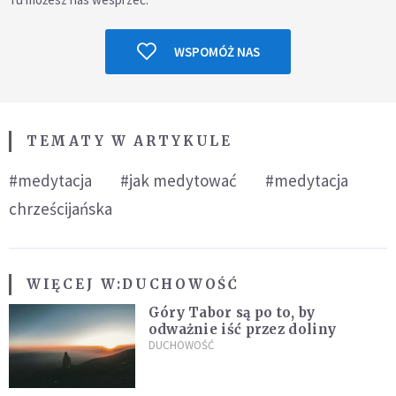
WSPOMÓŻ NAS
TEMATY W ARTYKULE
#medytacja
#jak medytować
#medytacja
chrześcijańska
WIĘCEJ W:
DUCHOWOŚĆ
Góry Tabor są po to, by
odważnie iść przez doliny
DUCHOWOŚĆ