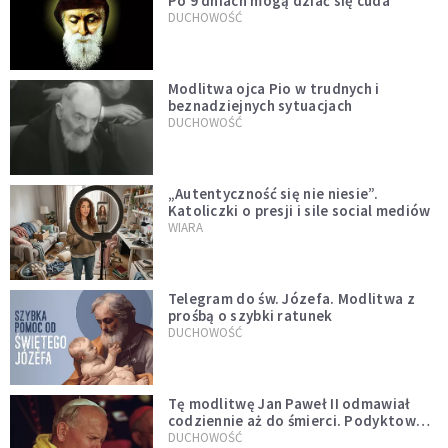
Po 9 dniach mogą dziać się cuda
DUCHOWOŚĆ
Modlitwa ojca Pio w trudnych i
beznadziejnych sytuacjach
DUCHOWOŚĆ
„Autentyczność się nie niesie”.
Katoliczki o presji i sile social mediów
WIARA
Telegram do św. Józefa. Modlitwa z
prośbą o szybki ratunek
DUCHOWOŚĆ
Tę modlitwę Jan Paweł II odmawiał
codziennie aż do śmierci. Podyktował
mu ją ojciec
DUCHOWOŚĆ