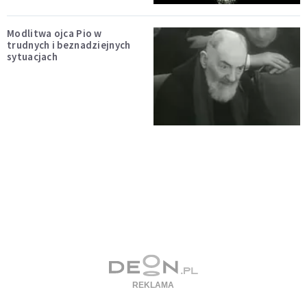
Modlitwa ojca Pio w
trudnych i beznadziejnych
sytuacjach