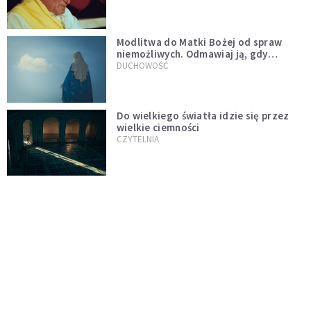
Modlitwa do Matki Bożej od spraw
niemożliwych. Odmawiaj ją, gdy
wszystko idzie źle
DUCHOWOŚĆ
Do wielkiego światła idzie się przez
wielkie ciemności
CZYTELNIA