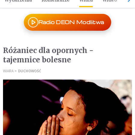
Radio DEON Modlitwa
Różaniec dla opornych -
tajemnice bolesne
WIARA
DUCHOWOŚĆ