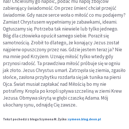
nas! Chcieliśmy go napoić, podać mu napój zbójców
zabierający świadomość. On przez śmierć chciał przejść
świadomie. Gdy nasze serce woła o miłość co mu podajemy?
Zamiast Chrystusem wypełniamy je zabawkami, ideami.
Ogłuszamy się. Potrzeba tak niewiele lub tylko jednego.
Bóg dla człowieka opuścił samego siebie. Poraził się
samotnością. Zrobił to dlatego, że konający Jezus został
najpierw opuszczony przez nas. Gdzie jestem teraz ja? Nie
ma mnie pod Krzyżem. Uznaję miłość tylko wtedy gdy
przynosi radość. Ta prawdziwa miłość próbuje się w ogniu
jak złoto. Jezus Chrystus umarł. Zatrzęsła się ziemia, zgasiło
słońce, zasłona przybytku rozdarła się jak tunika na piersi
Ojca. Świat musiał zapłakać nad Miłością bo my nie
potrafimy. Kropla po kropli spływa szczeliną w ziemi Krew
Jezusa. Obmywa skrytą w głębi czaszkę Adama. Mój
ukochany synu, odnajdę Cię zawsze..
Tekst pochodzi z bloga Szymona M. Żyśko:
symeon.blog.deon.pl