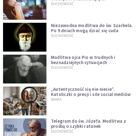
DUCHOWOŚĆ
Niezawodna modlitwa do św. Szarbela.
Po 9 dniach mogą dziać się cuda
DUCHOWOŚĆ
Modlitwa ojca Pio w trudnych i
beznadziejnych sytuacjach
DUCHOWOŚĆ
„Autentyczność się nie niesie”.
Katoliczki o presji i sile social mediów
WIARA
Telegram do św. Józefa. Modlitwa z
prośbą o szybki ratunek
DUCHOWOŚĆ