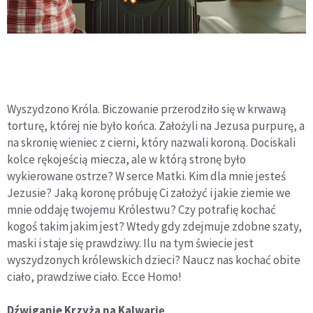
Wyszydzono Króla. Biczowanie przerodziło się w krwawą
torturę, której nie było końca. Założyli na Jezusa purpurę, a
na skronię wieniec z cierni, który nazwali koroną. Dociskali
kolce rękojeścią miecza, ale w którą stronę było
wykierowane ostrze? W serce Matki. Kim dla mnie jesteś
Jezusie? Jaką koronę próbuję Ci założyć i jakie ziemie we
mnie oddaję twojemu Królestwu? Czy potrafię kochać
kogoś takim jakim jest? Wtedy gdy zdejmuje zdobne szaty,
maski i staje się prawdziwy. Ilu na tym świecie jest
wyszydzonych królewskich dzieci? Naucz nas kochać obite
ciało, prawdziwe ciało. Ecce Homo!
Dźwiganie Krzyża na Kalwarię