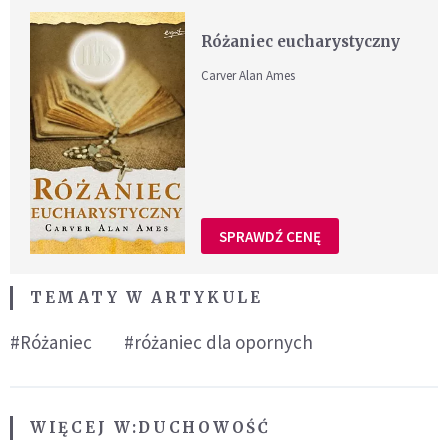
Różaniec eucharystyczny
Carver Alan Ames
SPRAWDŹ CENĘ
TEMATY W ARTYKULE
#Różaniec
#różaniec dla opornych
WIĘCEJ W:
DUCHOWOŚĆ