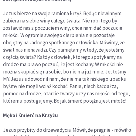
Jezus bierze na swoje ramiona krzyż. Będąc niewinnym
zabiera na siebie winy całego świata. Nie robi tego by
zostawić nas z poczuciem winy, chce nam dać poczucie
miłości. W ogromie swojego cierpienia nie pozostaje
obojętny na żadnego spotkanego człowieka. Mówimy, że
świat nas nienawidzi. Czy pamiętamy wtedy, że jesteśmy
częścią świata? Każdy człowiek, którego spotykamy na
drodze ma prawo poczuć, że jest kochany. W miłości nie
można skupiać się na sobie, bo nie ma już mnie. Jesteśmy
MY. Jezus udowodnił nam, że nie ma tak niskiego upadku
byśmy nie mogli wciąż kochać. Panie, niech każda łza,
pomoc na drodze, otarcie twarzy uczy nas miłości od tego,
któremu posługujemy. Bo jak śmierć potężna jest miłość!
Męka i śmierć na Krzyżu
Jezus przybity do drzewa życia. Mówił, że pragnie - mówił o