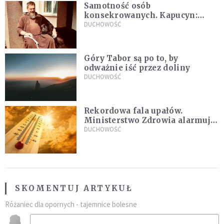
Samotność osób
konsekrowanych. Kapucyn:
Życie w pojedynkę rzadko jest
DUCHOWOŚĆ
sielanką
Góry Tabor są po to, by
odważnie iść przez doliny
DUCHOWOŚĆ
Rekordowa fala upałów.
Ministerstwo Zdrowia alarmuje
po doświadczeniach z czerwca
DUCHOWOŚĆ
SKOMENTUJ ARTYKUŁ
Różaniec dla opornych - tajemnice bolesne