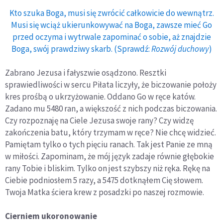
Kto szuka Boga, musi się zwrócić całkowicie do wewnątrz.
Musi się wciąż ukierunkowywać na Boga, zawsze mieć Go
przed oczyma i wytrwale zapominać o sobie, aż znajdzie
Boga, swój prawdziwy skarb. (Sprawdź:
Rozwój duchowy
)
Zabrano Jezusa i fałyszwie osądzono. Resztki
sprawiedliwości w sercu Piłata liczyły, że biczowanie położy
kres prośbą o ukrzyżowanie. Oddano Go w ręce katów.
Zadano mu 5480 ran, a większość z nich podczas biczowania.
Czy rozpoznaję na Ciele Jezusa swoje rany? Czy widzę
zakończenia batu, który trzymam w ręce? Nie chcę widzieć.
Pamiętam tylko o tych pięciu ranach. Tak jest Panie ze mną
w miłości. Zapominam, że mój język zadaje równie głębokie
rany Tobie i bliskim. Tylko on jest szybszy niż ręka. Rękę na
Ciebie podniosłem 5 razy, a 5475 dotknąłem Cię słowem.
Twoja Matka ściera krew z posadzki po naszej rozmowie.
Cierniem ukoronowanie