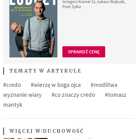
Grzegorz Kramer SJ, Łukasz Wojtusik,
Piotr Żyłka
SPRAWDŹ CENĘ
TEMATY W ARTYKULE
#credo
#wierzę w boga ojca
#modlitwa
wyznanie wiary
#co znaczy credo
#tomasz
mantyk
WIĘCEJ W:
DUCHOWOŚĆ