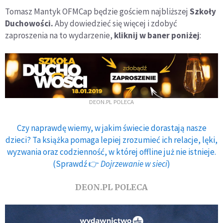
Tomasz Mantyk OFMCap będzie gościem najbliższej
Szkoły
Duchowości.
Aby dowiedzieć się więcej i zdobyć
zaproszenia na to wydarzenie,
kliknij w baner poniżej
:
DEON.PL POLECA
Czy naprawdę wiemy, w jakim świecie dorastają nasze
dzieci? Ta książka pomaga lepiej zrozumieć ich relacje, lęki,
wyzwania oraz codzienność, w której offline już nie istnieje.
(Sprawdź 👉
Dojrzewanie w sieci
)
DEON.PL POLECA