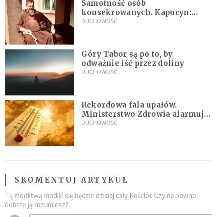
Samotność osób
konsekrowanych. Kapucyn:
Życie w pojedynkę rzadko jest
DUCHOWOŚĆ
sielanką
Góry Tabor są po to, by
odważnie iść przez doliny
DUCHOWOŚĆ
Rekordowa fala upałów.
Ministerstwo Zdrowia alarmuje
po doświadczeniach z czerwca
DUCHOWOŚĆ
SKOMENTUJ ARTYKUŁ
Tą modlitwą modlić się będzie dzisiaj cały Kościół. Czy na pewno
dobrze ją rozumiesz?