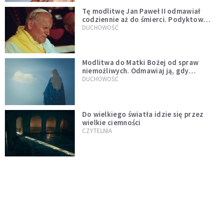
Tę modlitwę Jan Paweł II odmawiał
codziennie aż do śmierci. Podyktował
mu ją ojciec
DUCHOWOŚĆ
Modlitwa do Matki Bożej od spraw
niemożliwych. Odmawiaj ją, gdy
wszystko idzie źle
DUCHOWOŚĆ
Do wielkiego światła idzie się przez
wielkie ciemności
CZYTELNIA