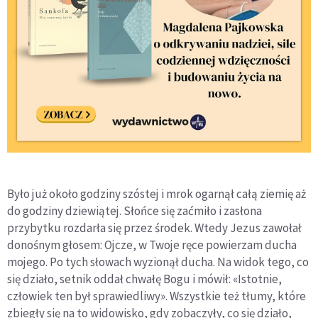
Było już około godziny szóstej i mrok ogarnął całą ziemię aż
do godziny dziewiątej. Słońce się zaćmiło i zasłona
przybytku rozdarła się przez środek. Wtedy Jezus zawołał
donośnym głosem: Ojcze, w Twoje ręce powierzam ducha
mojego. Po tych słowach wyzionął ducha. Na widok tego, co
się działo, setnik oddał chwałę Bogu i mówił: «Istotnie,
człowiek ten był sprawiedliwy». Wszystkie też tłumy, które
zbiegły się na to widowisko, gdy zobaczyły, co się działo,