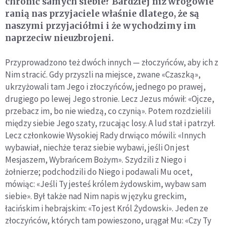
chronić samych siebie? Bardziej niż wrogowie
ranią nas przyjaciele właśnie dlatego, że są
naszymi przyjaciółmi i że wychodzimy im
naprzeciw nieuzbrojeni.
Przyprowadzono też dwóch innych — złoczyńców, aby ich z
Nim stracić. Gdy przyszli na miejsce, zwane «Czaszką»,
ukrzyżowali tam Jego i złoczyńców, jednego po prawej,
drugiego po lewej Jego stronie. Lecz Jezus mówił: «Ojcze,
przebacz im, bo nie wiedzą, co czynią». Potem rozdzielili
między siebie Jego szaty, rzucając losy. A lud stał i patrzył.
Lecz członkowie Wysokiej Rady drwiąco mówili: «Innych
wybawiał, niechże teraz siebie wybawi, jeśli On jest
Mesjaszem, Wybrańcem Bożym». Szydzili z Niego i
żołnierze; podchodzili do Niego i podawali Mu ocet,
mówiąc: «Jeśli Ty jesteś królem żydowskim, wybaw sam
siebie». Był także nad Nim napis w języku greckim,
łacińskim i hebrajskim: «To jest Król Żydowski». Jeden ze
złoczyńców, których tam powieszono, urągał Mu: «Czy Ty