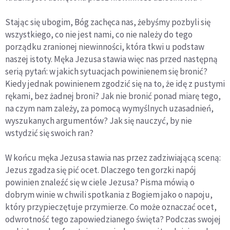
Stając się ubogim, Bóg zachęca nas, żebyśmy pozbyli się
wszystkiego, co nie jest nami, co nie należy do tego
porządku zranionej niewinności, która tkwi u podstaw
naszej istoty. Męka Jezusa stawia więc nas przed następną
serią pytań: w jakich sytuacjach powinienem się bronić?
Kiedy jednak powinienem zgodzić się na to, że idę z pustymi
rękami, bez żadnej broni? Jak nie bronić ponad miarę tego,
na czym nam zależy, za pomocą wymyślnych uzasadnień,
wyszukanych argumentów? Jak się nauczyć, by nie
wstydzić się swoich ran?
W końcu męka Jezusa stawia nas przez zadziwiającą sceną:
Jezus zgadza się pić ocet. Dlaczego ten gorzki napój
powinien znaleźć się w ciele Jezusa? Pisma mówią o
dobrym winie w chwili spotkania z Bogiem jako o napoju,
który przypieczętuje przymierze. Co może oznaczać ocet,
odwrotność tego zapowiedzianego święta? Podczas swojej