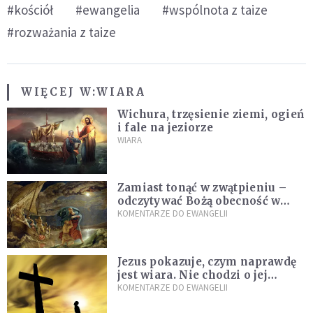
#kościół
#ewangelia
#wspólnota z taize
#rozważania z taize
WIĘCEJ W:
WIARA
Wichura, trzęsienie ziemi, ogień
i fale na jeziorze
WIARA
Zamiast tonąć w zwątpieniu –
odczytywać Bożą obecność w
burzach codziennego życia
KOMENTARZE DO EWANGELII
Jezus pokazuje, czym naprawdę
jest wiara. Nie chodzi o jej
wielkość
KOMENTARZE DO EWANGELII