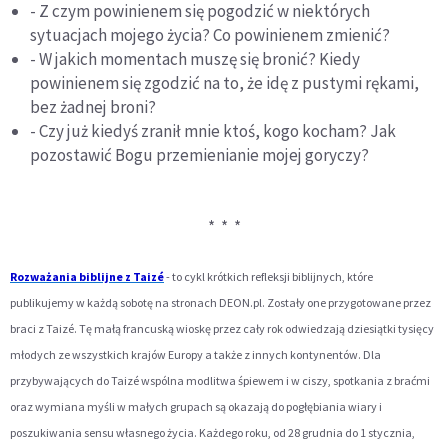
- Z czym powinienem się pogodzić w niektórych
sytuacjach mojego życia? Co powinienem zmienić?
- W jakich momentach muszę się bronić? Kiedy
powinienem się zgodzić na to, że idę z pustymi rękami,
bez żadnej broni?
- Czy już kiedyś zranił mnie ktoś, kogo kocham? Jak
pozostawić Bogu przemienianie mojej goryczy?
* * *
Rozważania biblijne z Taizé
-
to cykl krótkich refleksji biblijnych, które
publikujemy w każdą sobotę na stronach DEON.pl. Zostały one przygotowane przez
braci z Taizé. Tę małą francuską wioskę przez cały rok odwiedzają dziesiątki tysięcy
młodych ze wszystkich krajów Europy a także z innych kontynentów. Dla
przybywających do Taizé wspólna modlitwa śpiewem i w ciszy, spotkania z braćmi
oraz wymiana myśli w małych grupach są okazają do pogłębiania wiary i
poszukiwania sensu własnego życia. Każdego roku, od 28 grudnia do 1 stycznia,