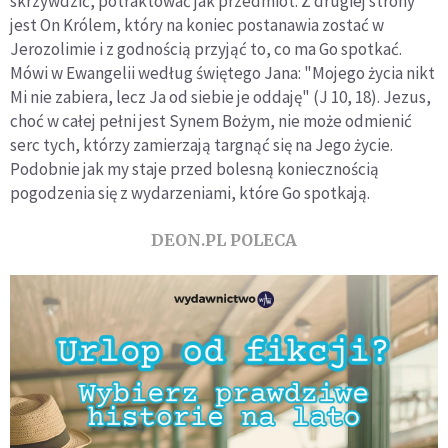
skrzywdzić, potraktować jak przedmiot. Z drugiej strony
jest On Królem, który na koniec postanawia zostać w
Jerozolimie i z godnością przyjąć to, co ma Go spotkać.
Mówi w Ewangelii według świętego Jana: "Mojego życia nikt
Mi nie zabiera, lecz Ja od siebie je oddaję" (J 10, 18). Jezus,
choć w całej pełni jest Synem Bożym, nie może odmienić
serc tych, którzy zamierzają targnąć się na Jego życie.
Podobnie jak my staje przed bolesną koniecznością
pogodzenia się z wydarzeniami, które Go spotkają.
DEON.PL POLECA