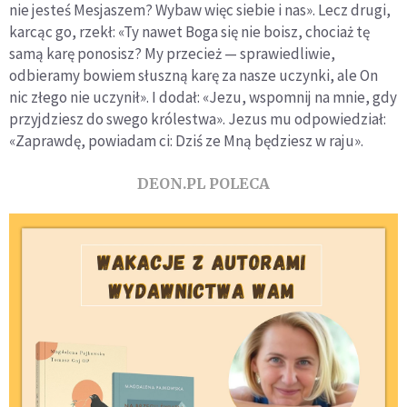
nie jesteś Mesjaszem? Wybaw więc siebie i nas». Lecz drugi,
karcąc go, rzekł: «Ty nawet Boga się nie boisz, chociaż tę
samą karę ponosisz? My przecież — sprawiedliwie,
odbieramy bowiem słuszną karę za nasze uczynki, ale On
nic złego nie uczynił». I dodał: «Jezu, wspomnij na mnie, gdy
przyjdziesz do swego królestwa». Jezus mu odpowiedział:
«Zaprawdę, powiadam ci: Dziś ze Mną będziesz w raju».
DEON.PL POLECA