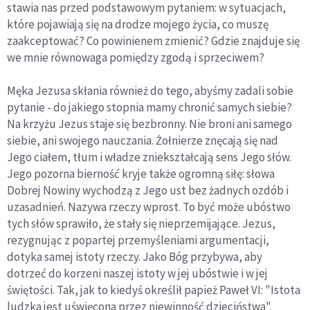
stawia nas przed podstawowym pytaniem: w sytuacjach,
które pojawiają się na drodze mojego życia, co muszę
zaakceptować? Co powinienem zmienić? Gdzie znajduje się
we mnie równowaga pomiędzy zgodą i sprzeciwem?
Męka Jezusa skłania również do tego, abyśmy zadali sobie
pytanie - do jakiego stopnia mamy chronić samych siebie?
Na krzyżu Jezus staje się bezbronny. Nie broni ani samego
siebie, ani swojego nauczania. Żołnierze znęcają się nad
Jego ciałem, tłum i władze zniekształcają sens Jego słów.
Jego pozorna bierność kryje także ogromną siłę: słowa
Dobrej Nowiny wychodzą z Jego ust bez żadnych ozdób i
uzasadnień. Nazywa rzeczy wprost. To być może ubóstwo
tych słów sprawiło, że stały się nieprzemijające. Jezus,
rezygnując z popartej przemyśleniami argumentacji,
dotyka samej istoty rzeczy. Jako Bóg przybywa, aby
dotrzeć do korzeni naszej istoty w jej ubóstwie i w jej
świętości. Tak, jak to kiedyś określił papież Paweł VI: "Istota
ludzka jest uświęcona przez niewinność dzieciństwa".