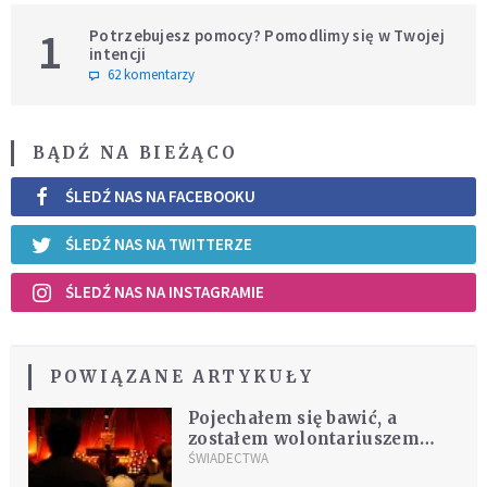
1
Potrzebujesz pomocy? Pomodlimy się w Twojej
intencji
62 komentarzy
BĄDŹ NA BIEŻĄCO
ŚLEDŹ NAS NA FACEBOOKU
ŚLEDŹ NAS NA TWITTERZE
ŚLEDŹ NAS NA INSTAGRAMIE
POWIĄZANE ARTYKUŁY
Pojechałem się bawić, a
zostałem wolontariuszem
[ŚWIADECTWO]
ŚWIADECTWA