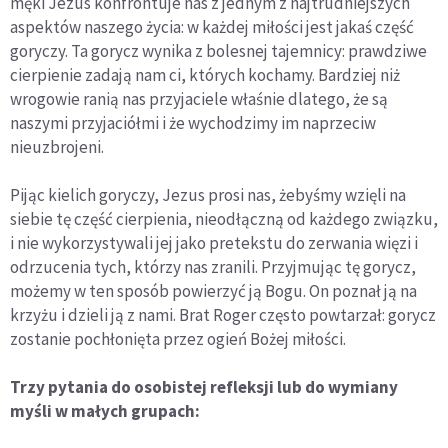
męki Jezus konfrontuje nas z jednym z najtrudniejszych
aspektów naszego życia: w każdej miłości jest jakaś część
goryczy. Ta gorycz wynika z bolesnej tajemnicy: prawdziwe
cierpienie zadają nam ci, których kochamy. Bardziej niż
wrogowie ranią nas przyjaciele właśnie dlatego, że są
naszymi przyjaciółmi i że wychodzimy im naprzeciw
nieuzbrojeni.
Pijąc kielich goryczy, Jezus prosi nas, żebyśmy wzięli na
siebie tę część cierpienia, nieodłączną od każdego związku,
i nie wykorzystywali jej jako pretekstu do zerwania więzi i
odrzucenia tych, którzy nas zranili. Przyjmując tę gorycz,
możemy w ten sposób powierzyć ją Bogu. On poznał ją na
krzyżu i dzieli ją z nami. Brat Roger często powtarzał: gorycz
zostanie pochłonięta przez ogień Bożej miłości.
Trzy pytania do osobistej refleksji lub do wymiany
myśli w małych grupach: