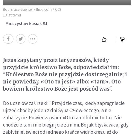
(fot. Bruce Guenter / flickr.com / CC)
13 lat temu
Mieczysław Łusiak SJ
Jezus zapytany przez faryzeuszów, kiedy
przyjdzie królestwo Boże, odpowiedział im:
"Królestwo Boże nie przyjdzie dostrzegalnie; i
nie powiedzą: «Oto tu jest» albo: «tam». Oto
bowiem królestwo Boże jest pośród was".
Do uczniów zaś rzekł: "Przyjdzie czas, kiedy zapragniecie
ujrzeć choćby jeden z dni Syna Człowieczego, a nie
zobaczycie. Powiedzą wam: «Oto tam» lub: «oto tu». Nie
chodźcie tam i nie biegnijcie za nimi. Bo jak błyskawica, gdy
zabłyśnie, świeci od jednego krańca widnokręgu aż do