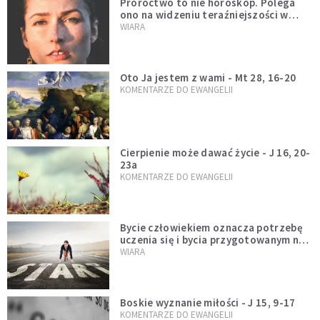
Proroctwo to nie horoskop. Polega
ono na widzeniu teraźniejszości w
świetle przeszłości Jezusa
WIARA
Oto Ja jestem z wami - Mt 28, 16-20
KOMENTARZE DO EWANGELII
Cierpienie może dawać życie - J 16, 20-
23a
KOMENTARZE DO EWANGELII
Bycie człowiekiem oznacza potrzebę
uczenia się i bycia przygotowanym na
nowość każdej sytuacji
WIARA
Boskie wyznanie miłości - J 15, 9-17
KOMENTARZE DO EWANGELII