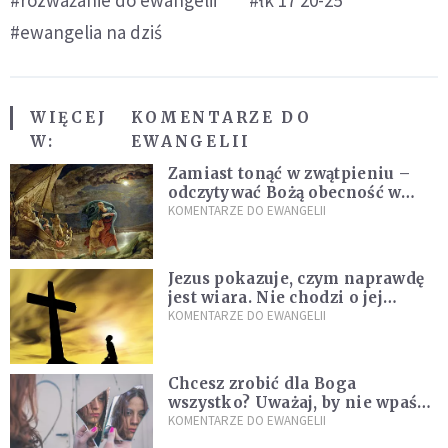
#ewangelia na dziś
WIĘCEJ
KOMENTARZE DO
W:
EWANGELII
Zamiast tonąć w zwątpieniu –
odczytywać Bożą obecność w
burzach codziennego życia
KOMENTARZE DO EWANGELII
Jezus pokazuje, czym naprawdę
jest wiara. Nie chodzi o jej
wielkość
KOMENTARZE DO EWANGELII
Chcesz zrobić dla Boga
wszystko? Uważaj, by nie wpaść
w groźną pułapkę
KOMENTARZE DO EWANGELII