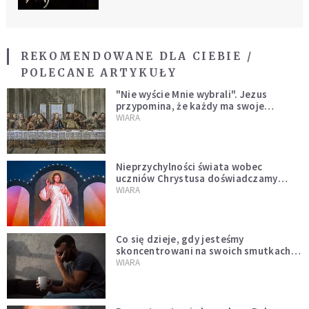
REKOMENDOWANE DLA CIEBIE /
POLECANE ARTYKUŁY
"Nie wyście Mnie wybrali". Jezus
przypomina, że każdy ma swoje
miejsce i swoją misję
WIARA
Nieprzychylności świata wobec
uczniów Chrystusa doświadczamy
wszyscy, również dzisiaj
WIARA
Co się dzieje, gdy jesteśmy
skoncentrowani na swoich smutkach?
Mówi o tym św. Jan
WIARA