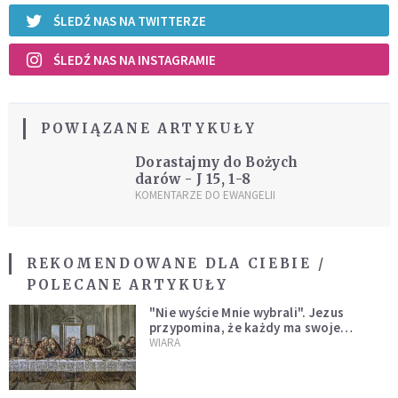
ŚLEDŹ NAS NA TWITTERZE
ŚLEDŹ NAS NA INSTAGRAMIE
POWIĄZANE ARTYKUŁY
Dorastajmy do Bożych
darów - J 15, 1-8
KOMENTARZE DO EWANGELII
REKOMENDOWANE DLA CIEBIE /
POLECANE ARTYKUŁY
"Nie wyście Mnie wybrali". Jezus
przypomina, że każdy ma swoje
miejsce i swoją misję
WIARA