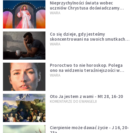
Nieprzychylności świata wobec
uczniów Chrystusa doświadczamy
wszyscy, również dzisiaj
WIARA
Co się dzieje, gdy jesteśmy
skoncentrowani na swoich smutkach?
Mówi o tym św. Jan
WIARA
Proroctwo to nie horoskop. Polega
ono na widzeniu teraźniejszości w
świetle przeszłości Jezusa
WIARA
Oto Ja jestem z wami - Mt 28, 16-20
KOMENTARZE DO EWANGELII
Cierpienie może dawać życie - J 16, 20-
23a