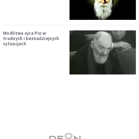
Modlitwa ojca Pio w
trudnych i beznadziejnych
sytuacjach