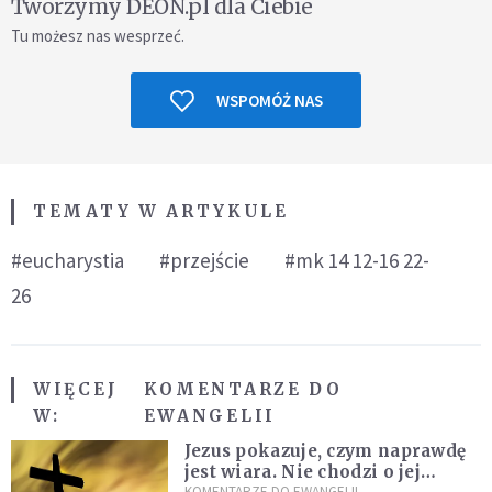
Tworzymy DEON.pl dla Ciebie
Tu możesz nas wesprzeć.
WSPOMÓŻ NAS
TEMATY W ARTYKULE
#eucharystia
#przejście
#mk 14 12-16 22-
26
WIĘCEJ
KOMENTARZE DO
W:
EWANGELII
Jezus pokazuje, czym naprawdę
jest wiara. Nie chodzi o jej
KOMENTARZE DO EWANGELII