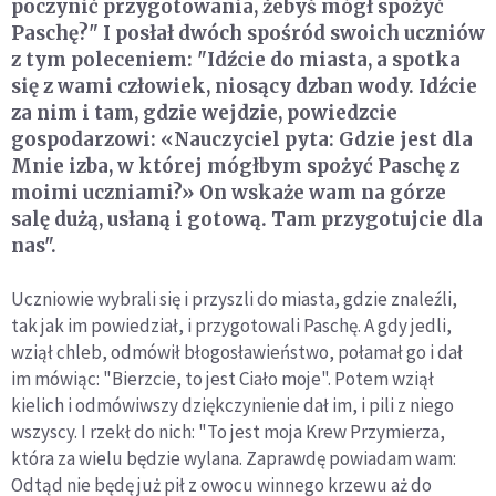
poczynić przygotowania, żebyś mógł spożyć
Paschę?" I posłał dwóch spośród swoich uczniów
z tym poleceniem: "Idźcie do miasta, a spotka
się z wami człowiek, niosący dzban wody. Idźcie
za nim i tam, gdzie wejdzie, powiedzcie
gospodarzowi: «Nauczyciel pyta: Gdzie jest dla
Mnie izba, w której mógłbym spożyć Paschę z
moimi uczniami?» On wskaże wam na górze
salę dużą, usłaną i gotową. Tam przygotujcie dla
nas".
Uczniowie wybrali się i przyszli do miasta, gdzie znaleźli,
tak jak im powiedział, i przygotowali Paschę. A gdy jedli,
wziął chleb, odmówił błogosławieństwo, połamał go i dał
im mówiąc: "Bierzcie, to jest Ciało moje". Potem wziął
kielich i odmówiwszy dziękczynienie dał im, i pili z niego
wszyscy. I rzekł do nich: "To jest moja Krew Przymierza,
która za wielu będzie wylana. Zaprawdę powiadam wam:
Odtąd nie będę już pił z owocu winnego krzewu aż do