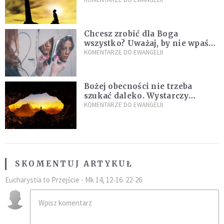
wielkość
Chcesz zrobić dla Boga
wszystko? Uważaj, by nie wpaść
w groźną pułapkę
KOMENTARZE DO EWANGELII
Bożej obecności nie trzeba
szukać daleko. Wystarczy
nauczyć się słuchać
KOMENTARZE DO EWANGELII
SKOMENTUJ ARTYKUŁ
Eucharystia to Przejście - Mk 14, 12-16. 22-26