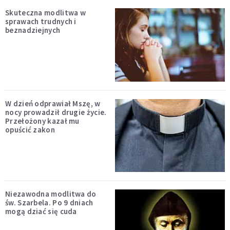
Skuteczna modlitwa w
sprawach trudnych i
beznadziejnych
W dzień odprawiał Mszę, w
nocy prowadził drugie życie.
Przełożony kazał mu
opuścić zakon
Niezawodna modlitwa do
św. Szarbela. Po 9 dniach
mogą dziać się cuda