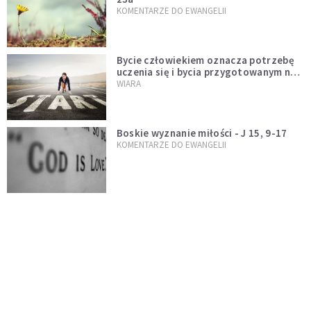
KOMENTARZE DO EWANGELII
Bycie człowiekiem oznacza potrzebę
uczenia się i bycia przygotowanym na
nowość każdej sytuacji
WIARA
Boskie wyznanie miłości - J 15, 9-17
KOMENTARZE DO EWANGELII