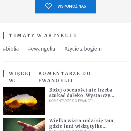
WSPOMÓŻ NAS
TEMATY W ARTYKULE
#biblia
#ewangelia
#życie z bogiem
WIĘCEJ
KOMENTARZE DO
W:
EWANGELII
Bożej obecności nie trzeba
szukać daleko. Wystarczy
nauczyć się słuchać
KOMENTARZE DO EWANGELII
Wielka wiara rodzi się tam,
gdzie inni widzą tylko