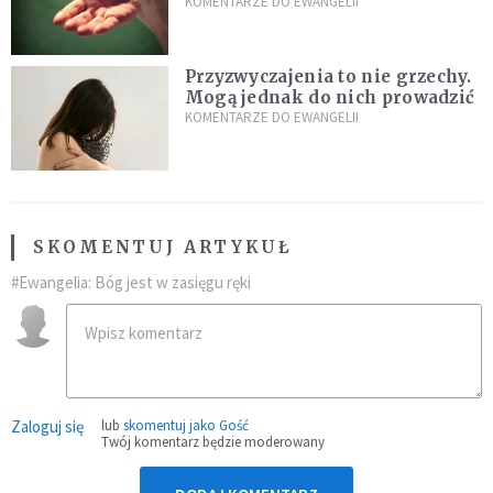
przeszkody
KOMENTARZE DO EWANGELII
Przyzwyczajenia to nie grzechy.
Mogą jednak do nich prowadzić
KOMENTARZE DO EWANGELII
SKOMENTUJ ARTYKUŁ
#Ewangelia: Bóg jest w zasięgu ręki
Zaloguj się
lub
skomentuj jako Gość
Twój komentarz będzie moderowany