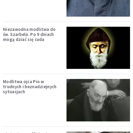
Niezawodna modlitwa do
św. Szarbela. Po 9 dniach
mogą dziać się cuda
Modlitwa ojca Pio w
trudnych i beznadziejnych
sytuacjach