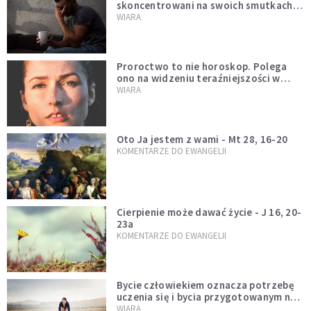
skoncentrowani na swoich smutkach?
Mówi o tym św. Jan
WIARA
Proroctwo to nie horoskop. Polega
ono na widzeniu teraźniejszości w
świetle przeszłości Jezusa
WIARA
Oto Ja jestem z wami - Mt 28, 16-20
KOMENTARZE DO EWANGELII
Cierpienie może dawać życie - J 16, 20-
23a
KOMENTARZE DO EWANGELII
Bycie człowiekiem oznacza potrzebę
uczenia się i bycia przygotowanym na
nowość każdej sytuacji
WIARA