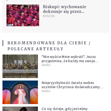
Biskupi: wychowanie
dokonuje się przez
świadectwo
KOŚCIÓŁ
REKOMENDOWANE DLA CIEBIE /
POLECANE ARTYKUŁY
"Nie wyście Mnie wybrali". Jezus
przypomina, że każdy ma swoje
miejsce i swoją misję
WIARA
Nieprzychylności świata wobec
uczniów Chrystusa doświadczamy
wszyscy, również dzisiaj
WIARA
Co się dzieje, gdy jesteśmy