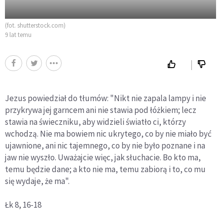
(fot. shutterstock.com)
9 lat temu
Jezus powiedział do tłumów: "Nikt nie zapala lampy i nie
przykrywa jej garncem ani nie stawia pod łóżkiem; lecz
stawia na świeczniku, aby widzieli światło ci, którzy
wchodzą. Nie ma bowiem nic ukrytego, co by nie miało być
ujawnione, ani nic tajemnego, co by nie było poznane i na
jaw nie wyszło. Uważajcie więc, jak słuchacie. Bo kto ma,
temu będzie dane; a kto nie ma, temu zabiorą i to, co mu
się wydaje, że ma".
Łk 8, 16-18