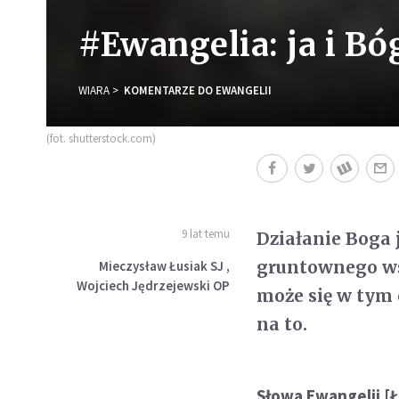
#Ewangelia: ja i B
WIARA
KOMENTARZE DO EWANGELII
(fot. shutterstock.com)
9 lat temu
Działanie Boga 
gruntownego wst
Mieczysław Łusiak SJ ,
Wojciech Jędrzejewski OP
może się w tym 
na to.
Słowa Ewangelii [Ł