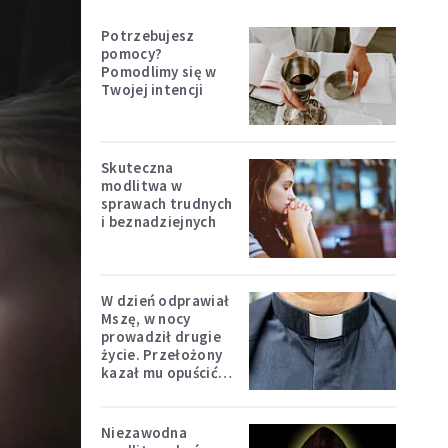
Potrzebujesz
pomocy?
Pomodlimy się w
Twojej intencji
Skuteczna
modlitwa w
sprawach trudnych
i beznadziejnych
W dzień odprawiał
Mszę, w nocy
prowadził drugie
życie. Przełożony
kazał mu opuścić
zakon
Niezawodna