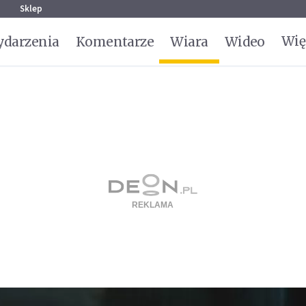
g
Sklep
Wię
darzenia
Komentarze
Wiara
Wideo