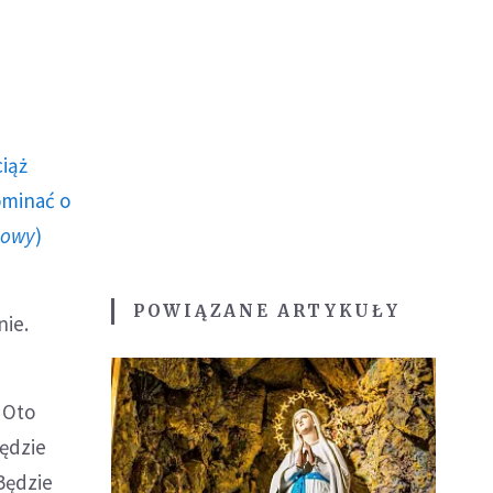
ciąż
ominać o
howy
)
POWIĄZANE ARTYKUŁY
nie.
. Oto
będzie
Będzie