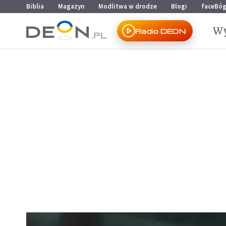
Przejdź do menu głównego
Przejdź do treści
Biblia
Magazyn
Modlitwa w drodze
Blogi
faceBó
Wy
Radio DEON