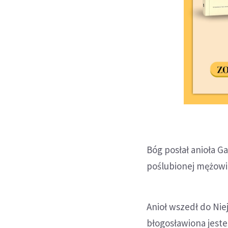
Bóg posłał anioła G
poślubionej mężowi 
Anioł wszedł do Niej
błogosławiona jeste