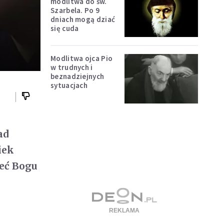
modlitwa do św.
Szarbela. Po 9
dniach mogą dziać
się cuda
Modlitwa ojca Pio
w trudnych i
beznadziejnych
sytuacjach
ad
iek
ieć Bogu