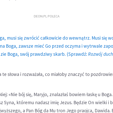
DEON.PL POLECA
ga, musi się zwrócić całkowicie do wewnątrz. Musi się w
a Boga, zawsze mieć Go przed oczyma i wytrwale zap
dzie Boga, swój prawdziwy skarb. (Sprawdź:
Rozwój duc
a te słowa i rozważała, co miałoby znaczyć to pozdrowie
Niej: «Nie bój się, Maryjo, znalazłaś bowiem łaskę u Boga
sz Syna, któremu nadasz imię Jezus. Będzie On wielki i 
yższego, a Pan Bóg da Mu tron Jego praojca, Dawida. 