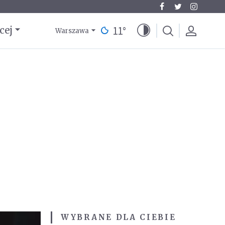
11
°
cej
Warszawa
WYBRANE DLA CIEBIE