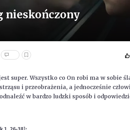
óg nieskończony
jest super. Wszystko co On robi ma w sobie śl
rząsu i przeobrażenia, a jednocześnie człow
odnaleźć w bardzo ludzki sposób i odpowiedz
k 1, 26-38]: