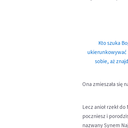
Kto szuka Bo
ukierunkowywać n
sobie, aż znaj
Ona zmieszała się n
Lecz anioł rzekł do 
poczniesz i porodzi
nazwany Synem Najw