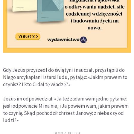
Gdy Jezus przyszedł do świątyni i nauczał, przystąpili do
Niego arcykapłani i starsi ludu, pytając: «Jakim prawem to
czynisz? I kto Ci dał tę władzę?»
Jezus im odpowiedział: «Ja też zadam wam jedno pytanie:
jeśli odpowiecie Mi na nie, i Ja powiem wam, jakim prawem
to czynię. Skąd pochodził chrzest Janowy: z nieba czy od
ludzi?»
DEON.PL POLECA