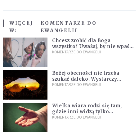
WIĘCEJ
KOMENTARZE DO
W:
EWANGELII
Chcesz zrobić dla Boga
wszystko? Uważaj, by nie wpaść
w groźną pułapkę
KOMENTARZE DO EWANGELII
Bożej obecności nie trzeba
szukać daleko. Wystarczy
nauczyć się słuchać
KOMENTARZE DO EWANGELII
Wielka wiara rodzi się tam,
gdzie inni widzą tylko
przeszkody
KOMENTARZE DO EWANGELII