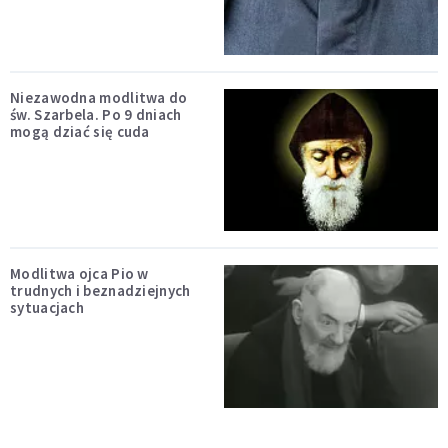
Niezawodna modlitwa do
św. Szarbela. Po 9 dniach
mogą dziać się cuda
Modlitwa ojca Pio w
trudnych i beznadziejnych
sytuacjach