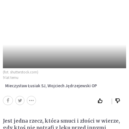
(fot. shutterstock.com)
9 lat temu
Mieczysław Łusiak SJ, Wojciech Jędrzejewski OP
Jest jedna rzecz, która smuci i złości w wierze,
gdy ktoś nie potrafi z lęku przed innymi