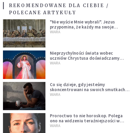
REKOMENDOWANE DLA CIEBIE /
POLECANE ARTYKUŁY
"Nie wyście Mnie wybrali". Jezus
przypomina, że każdy ma swoje
miejsce i swoją misję
WIARA
Nieprzychylności świata wobec
uczniów Chrystusa doświadczamy
wszyscy, również dzisiaj
WIARA
Co się dzieje, gdy jesteśmy
skoncentrowani na swoich smutkach?
Mówi o tym św. Jan
WIARA
Proroctwo to nie horoskop. Polega
ono na widzeniu teraźniejszości w
świetle przeszłości Jezusa
WIARA