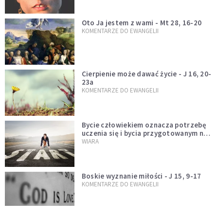
Oto Ja jestem z wami - Mt 28, 16-20
KOMENTARZE DO EWANGELII
Cierpienie może dawać życie - J 16, 20-
23a
KOMENTARZE DO EWANGELII
Bycie człowiekiem oznacza potrzebę
uczenia się i bycia przygotowanym na
nowość każdej sytuacji
WIARA
Boskie wyznanie miłości - J 15, 9-17
KOMENTARZE DO EWANGELII