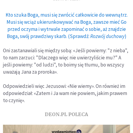
Kto szuka Boga, musi się zwrócić całkowicie do wewnątrz.
Musi się wciąż ukierunkowywać na Boga, zawsze mieć Go
przed oczyma i wytrwale zapominać o sobie, aż znajdzie
Boga, swój prawdziwy skarb. (Sprawdź:
Rozwój duchowy
)
Oni zastanawiali się między sobą: «Jeśli powiemy: "z nieba",
to nam zarzuci: "Dlaczego więc nie uwierzyliście mu?" A
jeśli powiemy: "od ludzi", to boimy się tłumu, bo wszyscy
uważają Jana za proroka».
Odpowiedzieli więc Jezusowi: «Nie wiemy». On również im
odpowiedział: «Zatem i Ja wam nie powiem, jakim prawem
to czynię».
DEON.PL POLECA