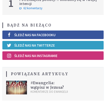
1
intencji
62 komentarzy
BĄDŹ NA BIEŻĄCO
ŚLEDŹ NAS NA FACEBOOKU
ŚLEDŹ NAS NA TWITTERZE
ŚLEDŹ NAS NA INSTAGRAMIE
POWIĄZANE ARTYKUŁY
#Ewangelia:
wątpisz w Jezusa?
KOMENTARZE DO EWANGELII