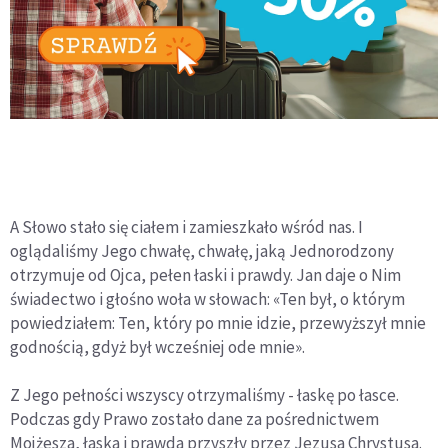
A Słowo stało się ciałem i zamieszkało wśród nas. I
oglądaliśmy Jego chwałę, chwałę, jaką Jednorodzony
otrzymuje od Ojca, pełen łaski i prawdy. Jan daje o Nim
świadectwo i głośno woła w słowach: «Ten był, o którym
powiedziałem: Ten, który po mnie idzie, przewyższył mnie
godnością, gdyż był wcześniej ode mnie».
Z Jego pełności wszyscy otrzymaliśmy - łaskę po łasce.
Podczas gdy Prawo zostało dane za pośrednictwem
Mojżesza, łaska i prawda przyszły przez Jezusa Chrystusa.