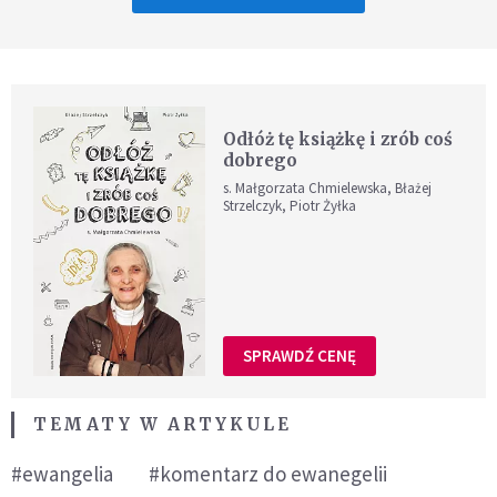
Odłóż tę książkę i zrób coś
dobrego
s. Małgorzata Chmielewska, Błażej
Strzelczyk, Piotr Żyłka
SPRAWDŹ CENĘ
TEMATY W ARTYKULE
#ewangelia
#komentarz do ewanegelii