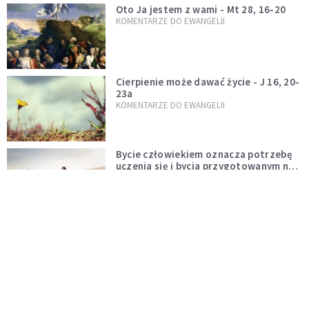
Oto Ja jestem z wami - Mt 28, 16-20
KOMENTARZE DO EWANGELII
Cierpienie może dawać życie - J 16, 20-
23a
KOMENTARZE DO EWANGELII
Bycie człowiekiem oznacza potrzebę
uczenia się i bycia przygotowanym na
nowość każdej sytuacji
WIARA
Boskie wyznanie miłości - J 15, 9-17
KOMENTARZE DO EWANGELII