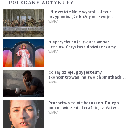
POLECANE ARTYKUŁY
"Nie wyście Mnie wybrali". Jezus
przypomina, że każdy ma swoje
miejsce i swoją misję
WIARA
Nieprzychylności świata wobec
uczniów Chrystusa doświadczamy
wszyscy, również dzisiaj
WIARA
Co się dzieje, gdy jesteśmy
skoncentrowani na swoich smutkach?
Mówi o tym św. Jan
WIARA
Proroctwo to nie horoskop. Polega
ono na widzeniu teraźniejszości w
świetle przeszłości Jezusa
WIARA