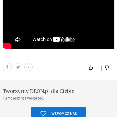
Tworzymy DEON.pl dla Ciebie
Tu możesz nas wesprzeć.
WSPOMÓŻ NAS