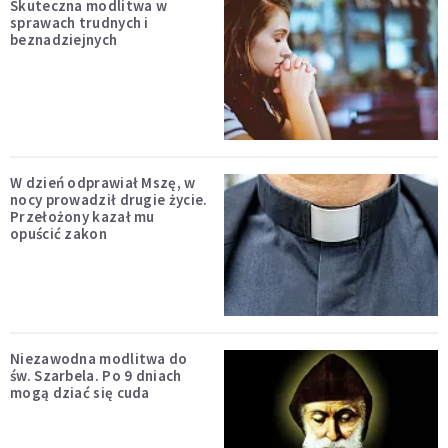
Skuteczna modlitwa w
sprawach trudnych i
beznadziejnych
W dzień odprawiał Mszę, w
nocy prowadził drugie życie.
Przełożony kazał mu
opuścić zakon
Niezawodna modlitwa do
św. Szarbela. Po 9 dniach
mogą dziać się cuda