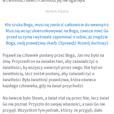
w ciemności świeci i ciemność jej nie ogarnęła.
DEON.PL POLECA
Kto szuka Boga, musi się zwrócić całkowicie do wewnątrz.
Musi się wciąż ukierunkowywać na Boga, zawsze mieć Go
przed oczyma i wytrwale zapominać o sobie, aż znajdzie
Boga, swój prawdziwy skarb. (Sprawdź:
Rozwój duchowy
)
Pojawił się człowiek posłany przez Boga, Jan mu było na
imię. Przyszedł on na świadectwo, aby zaświadczyć o
światłości, by wszyscy uwierzyli przez niego. Nie był on
światłością, lecz został posłany, aby zaświadczyć o
światłości. Była światłość prawdziwa, która oświeca
każdego człowieka, gdy na świat przychodzi.
Na świecie było Słowo, a świat stał się przez Nie, lecz świat
Go nie poznał. Przyszło do swojej własności, a swoi Go nie
przyjęli. Wszystkim tym jednak, którzy Je przyjęli, dało