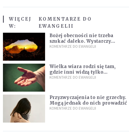
WIĘCEJ
KOMENTARZE DO
W:
EWANGELII
Bożej obecności nie trzeba
szukać daleko. Wystarczy
nauczyć się słuchać
KOMENTARZE DO EWANGELII
Wielka wiara rodzi się tam,
gdzie inni widzą tylko
przeszkody
KOMENTARZE DO EWANGELII
Przyzwyczajenia to nie grzechy.
Mogą jednak do nich prowadzić
KOMENTARZE DO EWANGELII