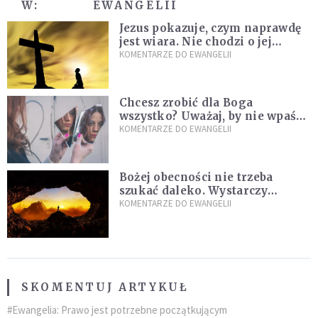
W:
EWANGELII
Jezus pokazuje, czym naprawdę
jest wiara. Nie chodzi o jej
wielkość
KOMENTARZE DO EWANGELII
Chcesz zrobić dla Boga
wszystko? Uważaj, by nie wpaść
w groźną pułapkę
KOMENTARZE DO EWANGELII
Bożej obecności nie trzeba
szukać daleko. Wystarczy
nauczyć się słuchać
KOMENTARZE DO EWANGELII
SKOMENTUJ ARTYKUŁ
#Ewangelia: Prawo jest potrzebne początkującym