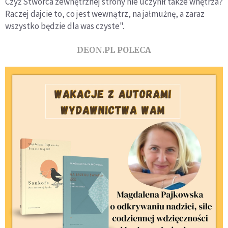
Czyż Stwórca zewnętrznej strony nie uczynił także wnętrza?
Raczej dajcie to, co jest wewnątrz, na jałmużnę, a zaraz
wszystko będzie dla was czyste".
DEON.PL POLECA