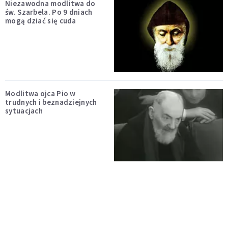
Niezawodna modlitwa do
św. Szarbela. Po 9 dniach
mogą dziać się cuda
Modlitwa ojca Pio w
trudnych i beznadziejnych
sytuacjach