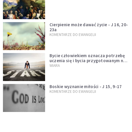
Cierpienie może dawać życie - J 16, 20-
23a
KOMENTARZE DO EWANGELII
Bycie człowiekiem oznacza potrzebę
uczenia się i bycia przygotowanym na
nowość każdej sytuacji
WIARA
Boskie wyznanie miłości - J 15, 9-17
KOMENTARZE DO EWANGELII