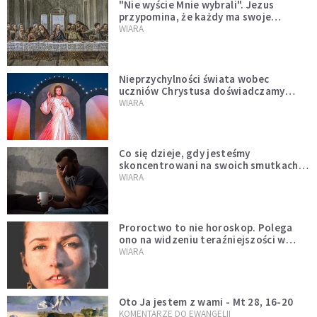
"Nie wyście Mnie wybrali". Jezus
przypomina, że każdy ma swoje
miejsce i swoją misję
WIARA
Nieprzychylności świata wobec
uczniów Chrystusa doświadczamy
wszyscy, również dzisiaj
WIARA
Co się dzieje, gdy jesteśmy
skoncentrowani na swoich smutkach?
Mówi o tym św. Jan
WIARA
Proroctwo to nie horoskop. Polega
ono na widzeniu teraźniejszości w
świetle przeszłości Jezusa
WIARA
Oto Ja jestem z wami - Mt 28, 16-20
KOMENTARZE DO EWANGELII