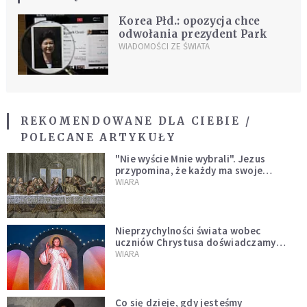
Korea Płd.: opozycja chce
odwołania prezydent Park
WIADOMOŚCI ZE ŚWIATA
REKOMENDOWANE DLA CIEBIE /
POLECANE ARTYKUŁY
"Nie wyście Mnie wybrali". Jezus
przypomina, że każdy ma swoje
miejsce i swoją misję
WIARA
Nieprzychylności świata wobec
uczniów Chrystusa doświadczamy
wszyscy, również dzisiaj
WIARA
Co się dzieje, gdy jesteśmy