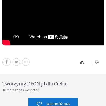
Tworzymy DEON.pl dla Ciebie
Tu możesz nas wesprzeć.
WSPOMÓŻ NAS