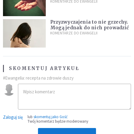
przeszkody
KOMENTARZE DO EWANGELII
Przyzwyczajenia to nie grzechy.
Mogą jednak do nich prowadzić
KOMENTARZE DO EWANGELII
SKOMENTUJ ARTYKUŁ
#Ewangelia: recepta na zdrowie duszy
Zaloguj się
lub
skomentuj jako Gość
Twój komentarz będzie moderowany