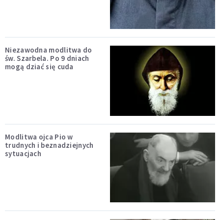
Niezawodna modlitwa do
św. Szarbela. Po 9 dniach
mogą dziać się cuda
Modlitwa ojca Pio w
trudnych i beznadziejnych
sytuacjach