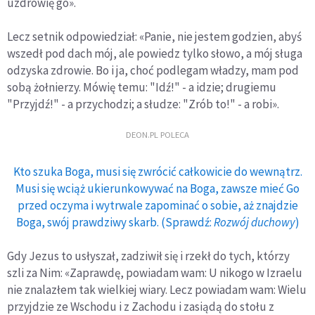
uzdrowię go».
Lecz setnik odpowiedział: «Panie, nie jestem godzien, abyś
wszedł pod dach mój, ale powiedz tylko słowo, a mój sługa
odzyska zdrowie. Bo i ja, choć podlegam władzy, mam pod
sobą żołnierzy. Mówię temu: "Idź!" - a idzie; drugiemu
"Przyjdź!" - a przychodzi; a słudze: "Zrób to!" - a robi».
DEON.PL POLECA
Kto szuka Boga, musi się zwrócić całkowicie do wewnątrz.
Musi się wciąż ukierunkowywać na Boga, zawsze mieć Go
przed oczyma i wytrwale zapominać o sobie, aż znajdzie
Boga, swój prawdziwy skarb. (Sprawdź:
Rozwój duchowy
)
Gdy Jezus to usłyszał, zadziwił się i rzekł do tych, którzy
szli za Nim: «Zaprawdę, powiadam wam: U nikogo w Izraelu
nie znalazłem tak wielkiej wiary. Lecz powiadam wam: Wielu
przyjdzie ze Wschodu i z Zachodu i zasiądą do stołu z