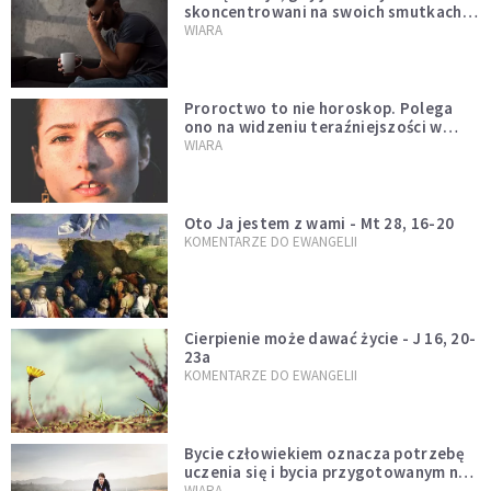
skoncentrowani na swoich smutkach?
Mówi o tym św. Jan
WIARA
Proroctwo to nie horoskop. Polega
ono na widzeniu teraźniejszości w
świetle przeszłości Jezusa
WIARA
Oto Ja jestem z wami - Mt 28, 16-20
KOMENTARZE DO EWANGELII
Cierpienie może dawać życie - J 16, 20-
23a
KOMENTARZE DO EWANGELII
Bycie człowiekiem oznacza potrzebę
uczenia się i bycia przygotowanym na
nowość każdej sytuacji
WIARA