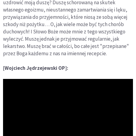
uzdrowić moją duszę? Duszę schorowaną na skutek
własnego egoizmu, nieustannego zamartwiania się i lęku,
przywiązania do przyjemności, które niosą ze sobą więcej
szkody niż pożytku… O, jak wiele może być tych chorób
duchowych! I Słowo Boże może mnie z tego wszystkiego
wyleczyć. Muszę jednak je przyjmować regularnie, jak
lekarstwo. Muszę brać w całości, bo całe jest "przepisane"
przez Boga każdemu z nas na imiennej recepcie.
[Wojciech Jędrzejewski OP]: