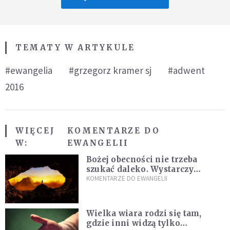
TEMATY W ARTYKULE
#ewangelia
#grzegorz kramer sj
#adwent
2016
WIĘCEJ
KOMENTARZE DO
W:
EWANGELII
Bożej obecności nie trzeba
szukać daleko. Wystarczy
nauczyć się słuchać
KOMENTARZE DO EWANGELII
Wielka wiara rodzi się tam,
gdzie inni widzą tylko