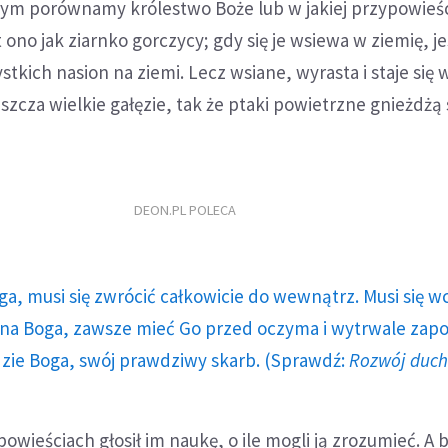
zym porównamy królestwo Boże lub w jakiej przypowieśc
ono jak ziarnko gorczycy; gdy się je wsiewa w ziemię, je
stkich nasion na ziemi. Lecz wsiane, wyrasta i staje się 
szcza wielkie gałęzie, tak że ptaki powietrzne gnieżdżą 
DEON.PL POLECA
ga, musi się zwrócić całkowicie do wewnątrz. Musi się w
a Boga, zawsze mieć Go przed oczyma i wytrwale zap
dzie Boga, swój prawdziwy skarb. (Sprawdź:
Rozwój duc
owieściach głosił im naukę, o ile mogli ją zrozumieć. A 