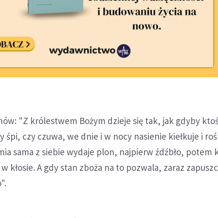
ów: "Z królestwem Bożym dzieje się tak, jak gdyby ktoś
y śpi, czy czuwa, we dnie i w nocy nasienie kiełkuje i roś
emia sama z siebie wydaje plon, najpierw źdźbło, potem k
w kłosie. A gdy stan zboża na to pozwala, zaraz zapuszc
".