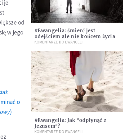
i je
st
większe od
#Ewangelia: śmierć jest
się w jego
odejściem ale nie końcem życia
KOMENTARZE DO EWANGELII
ciąż
ominać o
howy
)
#Ewangelia: Jak "odpłynąć z
Jezusem"?
KOMENTARZE DO EWANGELII
bez