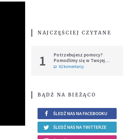
NAJCZĘŚCIEJ CZYTANE
Potrzebujesz pomocy?
1
Pomodlimy się w Twojej
intencji
62 komentarzy
BĄDŹ NA BIEŻĄCO
ŚLEDŹ NAS NA FACEBOOKU
ŚLEDŹ NAS NA TWITTERZE