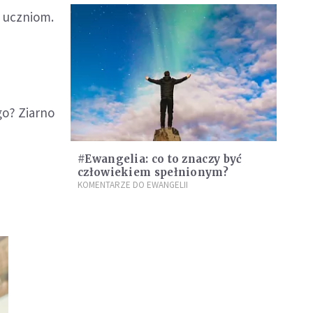
m uczniom.
go? Ziarno
#Ewangelia: co to znaczy być
człowiekiem spełnionym?
KOMENTARZE DO EWANGELII