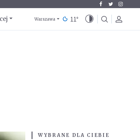
11
°
cej
Warszawa
WYBRANE DLA CIEBIE