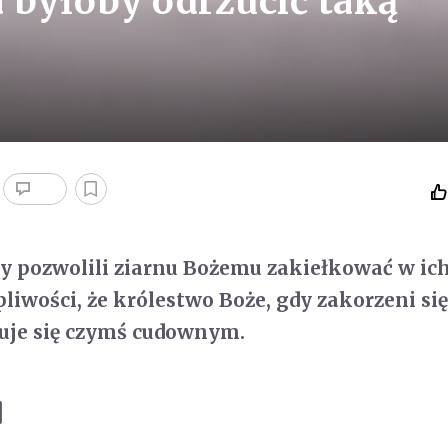
 byłoby odrzucić taką
rzy pozwolili ziarnu Bożemu zakiełkować w ich
pliwości, że królestwo Boże, gdy zakorzeni si
zuje się czymś cudownym.
]