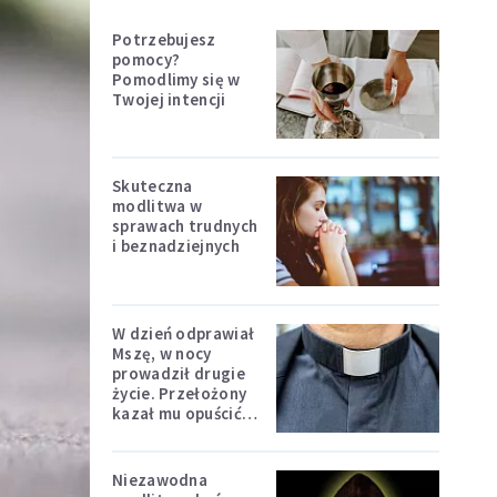
Potrzebujesz
pomocy?
Pomodlimy się w
Twojej intencji
Skuteczna
modlitwa w
sprawach trudnych
i beznadziejnych
W dzień odprawiał
Mszę, w nocy
prowadził drugie
życie. Przełożony
kazał mu opuścić
zakon
Niezawodna