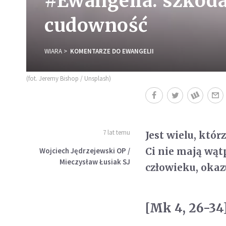
#Ewangelia: szkoda
cudowność
WIARA
KOMENTARZE DO EWANGELII
(fot. Jeremy Bishop / Unsplash)
7 lat temu
Jest wielu, któ
Ci nie mają wąt
Wojciech Jędrzejewski OP /
Mieczysław Łusiak SJ
człowieku, oka
[Mk 4, 26-34