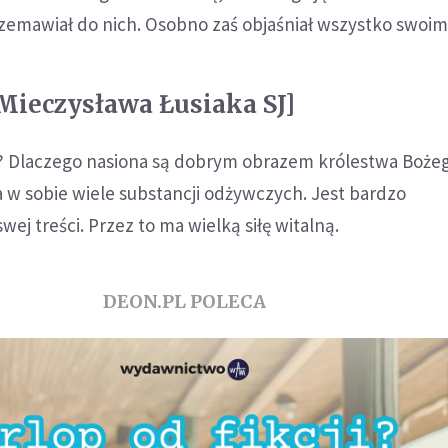
rzemawiał do nich. Osobno zaś objaśniał wszystko swoi
Mieczysława Łusiaka SJ]
ia? Dlaczego nasiona są dobrym obrazem królestwa Boże
 w sobie wiele substancji odżywczych. Jest bardzo
j treści. Przez to ma wielką siłę witalną.
DEON.PL POLECA