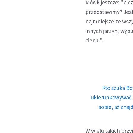
Mówił jeszcze: "Z c
przedstawimy? Jest 
najmniejsze ze wszy
innych jarzyn; wypu
cieniu".
Kto szuka Bo
ukierunkowywać n
sobie, aż znaj
W wielu takich przyp