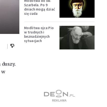
modlitwa do św.
Szarbela. Po 9
dniach mogą dziać
się cuda
Modlitwa ojca Pio
w trudnych i
beznadziejnych
sytuacjach
 duszy.
ę w