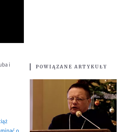
uba i
POWIĄZANE ARTYKUŁY
ciąż
ominać o