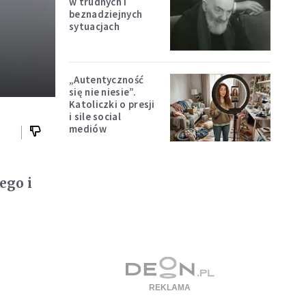
w trudnych i
beznadziejnych
sytuacjach
„Autentyczność
się nie niesie”.
Katoliczki o presji
i sile social
mediów
ego i