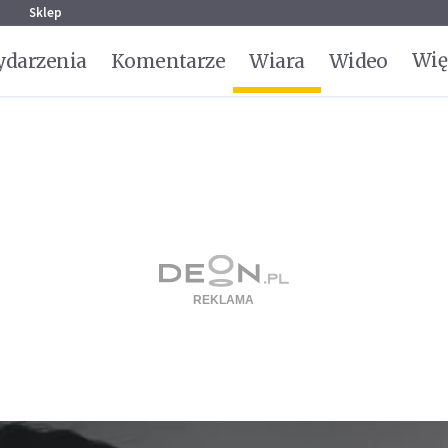
g
Sklep
Wię
darzenia
Komentarze
Wiara
Wideo