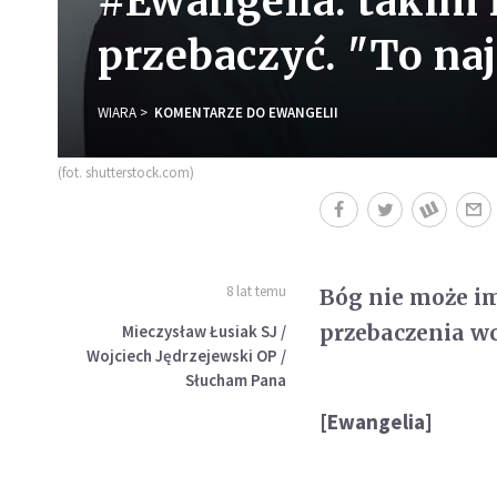
#Ewangelia: takim
przebaczyć. "To na
WIARA
KOMENTARZE DO EWANGELII
(fot. shutterstock.com)
8 lat temu
Bóg nie może im 
przebaczenia wc
Mieczysław Łusiak SJ /
Wojciech Jędrzejewski OP /
Słucham Pana
[Ewangelia]