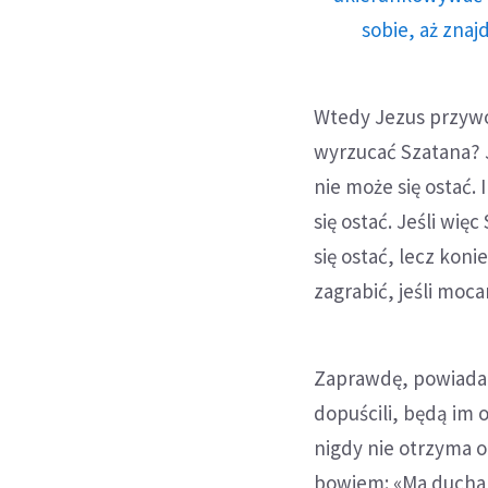
sobie, aż znaj
Wtedy Jezus przywoł
wyrzucać Szatana? J
nie może się ostać. 
się ostać. Jeśli wię
się ostać, lecz kon
zagrabić, jeśli moc
Zaprawdę, powiadam
dopuścili, będą im
nigdy nie otrzyma o
bowiem: «Ma ducha n