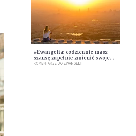
#Ewangelia: codziennie masz
szansę zupełnie zmienić swoje
życie. Co trzeba zrobić?
KOMENTARZE DO EWANGELII