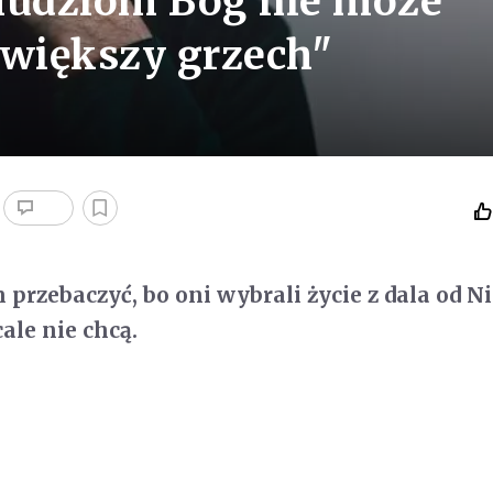
 ludziom Bóg nie może
jwiększy grzech"
przebaczyć, bo oni wybrali życie z dala od Ni
ale nie chcą.