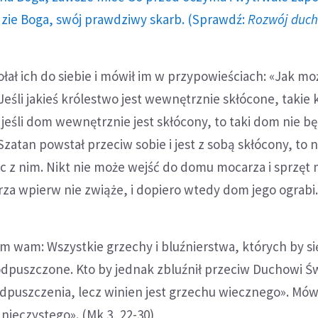
dzie Boga, swój prawdziwy skarb. (Sprawdź:
Rozwój duc
ał ich do siebie i mówił im w przypowieściach: «Jak mo
eśli jakieś królestwo jest wewnętrznie skłócone, takie
I jeśli dom wewnętrznie jest skłócony, to taki dom nie b
c Szatan powstał przeciw sobie i jest z sobą skłócony, to 
iec z nim. Nikt nie może wejść do domu mocarza i sprzęt
arza wpierw nie zwiąże, i dopiero wtedy dom jego ograbi
 wam: Wszystkie grzechy i bluźnierstwa, których by się
 odpuszczone. Kto by jednak zbluźnił przeciw Duchowi 
dpuszczenia, lecz winien jest grzechu wiecznego». Mówi
ieczystego». (Mk 3, 22-30)