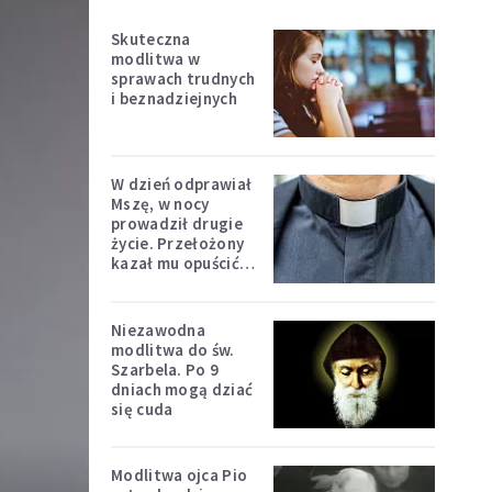
Skuteczna
modlitwa w
sprawach trudnych
i beznadziejnych
W dzień odprawiał
Mszę, w nocy
prowadził drugie
życie. Przełożony
kazał mu opuścić
zakon
Niezawodna
modlitwa do św.
Szarbela. Po 9
dniach mogą dziać
się cuda
Modlitwa ojca Pio