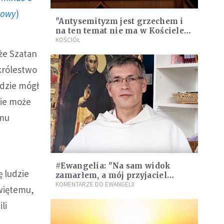
howy
)
"Antysemityzm jest grzechem i
na ten temat nie ma w Kościele
żadnej dyskusji"
KOŚCIÓŁ
że Szatan
 królestwo
ędzie mógł
nie może
 mu
.
#Ewangelia: "Na sam widok
 ludzie
zamarłem, a mój przyjaciel
zrobił to, odwołując się w głowie
KOMENTARZE DO EWANGELII
Świętemu,
do słów Jezusa"
li