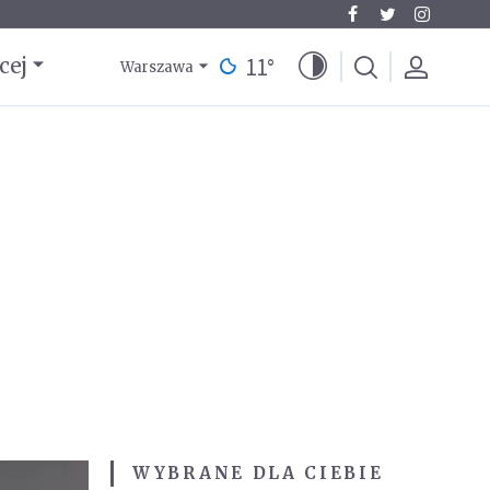
11
°
cej
Warszawa
WYBRANE DLA CIEBIE