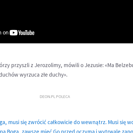
órzy przyszli z Jerozolimy, mówili o Jezusie: «Ma Belzeb
duchów wyrzuca złe duchy».
DEON.PL POLECA
ga, musi się zwrócić całkowicie do wewnątrz. Musi się w
a Boga, zawsze mieć Go przed oczyma i wytrwale zap