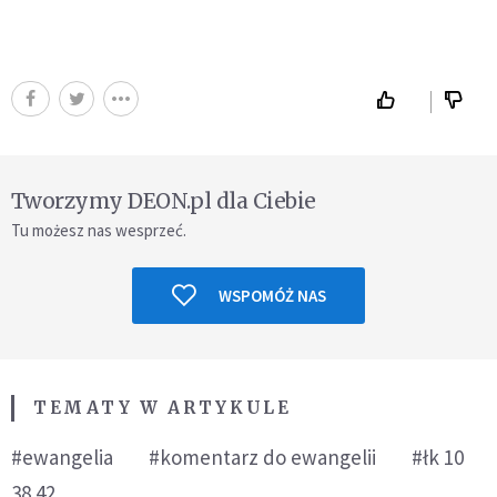
Tworzymy DEON.pl dla Ciebie
Tu możesz nas wesprzeć.
WSPOMÓŻ NAS
TEMATY W ARTYKULE
#ewangelia
#komentarz do ewangelii
#łk 10
38 42