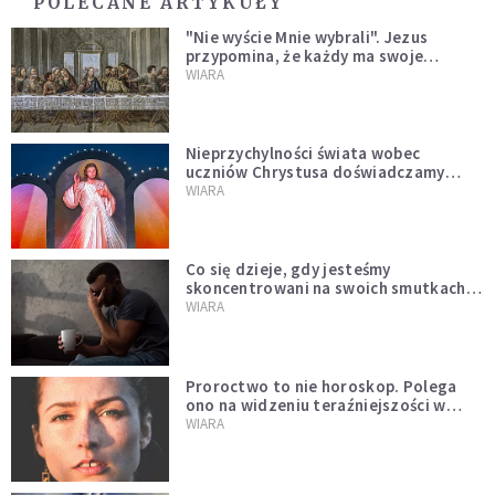
POLECANE ARTYKUŁY
"Nie wyście Mnie wybrali". Jezus
przypomina, że każdy ma swoje
miejsce i swoją misję
WIARA
Nieprzychylności świata wobec
uczniów Chrystusa doświadczamy
wszyscy, również dzisiaj
WIARA
Co się dzieje, gdy jesteśmy
skoncentrowani na swoich smutkach?
Mówi o tym św. Jan
WIARA
Proroctwo to nie horoskop. Polega
ono na widzeniu teraźniejszości w
świetle przeszłości Jezusa
WIARA