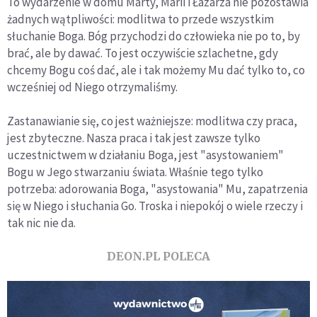
To wydarzenie w domu Marty, Marii i Łazarza nie pozostawia
żadnych wątpliwości: modlitwa to przede wszystkim
słuchanie Boga. Bóg przychodzi do człowieka nie po to, by
brać, ale by dawać. To jest oczywiście szlachetne, gdy
chcemy Bogu coś dać, ale i tak możemy Mu dać tylko to, co
wcześniej od Niego otrzymaliśmy.
Zastanawianie się, co jest ważniejsze: modlitwa czy praca,
jest zbyteczne. Nasza praca i tak jest zawsze tylko
uczestnictwem w działaniu Boga, jest "asystowaniem"
Bogu w Jego stwarzaniu świata. Właśnie tego tylko
potrzeba: adorowania Boga, "asystowania" Mu, zapatrzenia
się w Niego i słuchania Go. Troska i niepokój o wiele rzeczy i
tak nic nie da.
DEON.PL POLECA