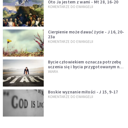
Oto Ja jestem z wami - Mt 28, 16-20
KOMENTARZE DO EWANGELII
Cierpienie może dawać życie - J 16, 20-
23a
KOMENTARZE DO EWANGELII
Bycie człowiekiem oznacza potrzebę
uczenia się i bycia przygotowanym na
nowość każdej sytuacji
WIARA
Boskie wyznanie miłości - J 15, 9-17
KOMENTARZE DO EWANGELII