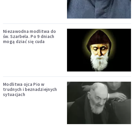
Niezawodna modlitwa do
św. Szarbela. Po 9 dniach
mogą dziać się cuda
Modlitwa ojca Pio w
trudnych i beznadziejnych
sytuacjach