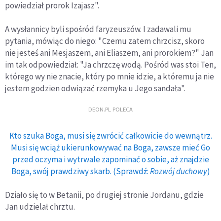
powiedział prorok Izajasz".
A wysłannicy byli spośród faryzeuszów. I zadawali mu
pytania, mówiąc do niego: "Czemu zatem chrzcisz, skoro
nie jesteś ani Mesjaszem, ani Eliaszem, ani prorokiem?" Jan
im tak odpowiedział: "Ja chrzczę wodą. Pośród was stoi Ten,
którego wy nie znacie, który po mnie idzie, a któremu ja nie
jestem godzien odwiązać rzemyka u Jego sandała".
DEON.PL POLECA
Kto szuka Boga, musi się zwrócić całkowicie do wewnątrz.
Musi się wciąż ukierunkowywać na Boga, zawsze mieć Go
przed oczyma i wytrwale zapominać o sobie, aż znajdzie
Boga, swój prawdziwy skarb. (Sprawdź:
Rozwój duchowy
)
Działo się to w Betanii, po drugiej stronie Jordanu, gdzie
Jan udzielał chrztu.