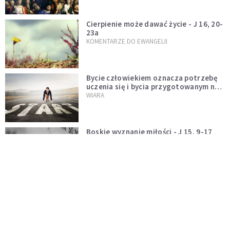
Cierpienie może dawać życie - J 16, 20-
23a
KOMENTARZE DO EWANGELII
Bycie człowiekiem oznacza potrzebę
uczenia się i bycia przygotowanym na
nowość każdej sytuacji
WIARA
Boskie wyznanie miłości - J 15, 9-17
KOMENTARZE DO EWANGELII