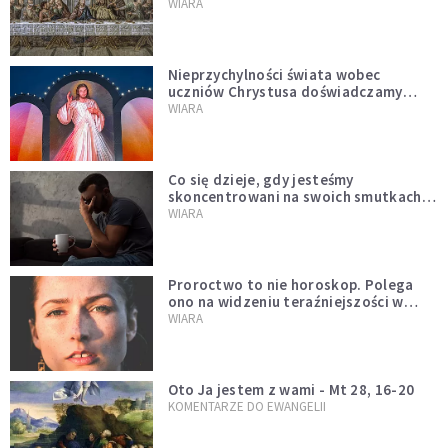
miejsce i swoją misję
WIARA
Nieprzychylności świata wobec
uczniów Chrystusa doświadczamy
wszyscy, również dzisiaj
WIARA
Co się dzieje, gdy jesteśmy
skoncentrowani na swoich smutkach?
Mówi o tym św. Jan
WIARA
Proroctwo to nie horoskop. Polega
ono na widzeniu teraźniejszości w
świetle przeszłości Jezusa
WIARA
Oto Ja jestem z wami - Mt 28, 16-20
KOMENTARZE DO EWANGELII