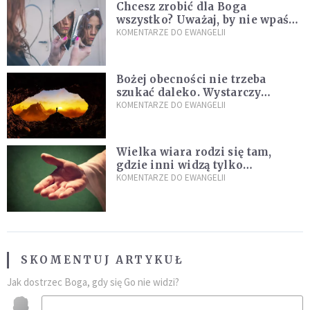
Chcesz zrobić dla Boga
wszystko? Uważaj, by nie wpaść
w groźną pułapkę
KOMENTARZE DO EWANGELII
Bożej obecności nie trzeba
szukać daleko. Wystarczy
nauczyć się słuchać
KOMENTARZE DO EWANGELII
Wielka wiara rodzi się tam,
gdzie inni widzą tylko
przeszkody
KOMENTARZE DO EWANGELII
SKOMENTUJ ARTYKUŁ
Jak dostrzec Boga, gdy się Go nie widzi?