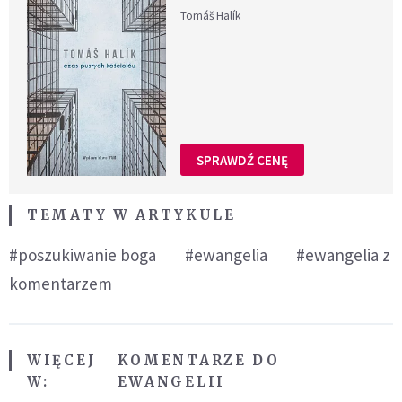
Tomáš Halík
SPRAWDŹ CENĘ
TEMATY W ARTYKULE
#poszukiwanie boga
#ewangelia
#ewangelia z
komentarzem
WIĘCEJ
KOMENTARZE DO
W:
EWANGELII