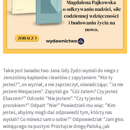
Takie jest świadectwo Jana. Gdy Żydzi wysłali do niego z
Jerozolimy kapłanów i lewitów z zapytaniem: "Kto ty
jesteś?", on wyznał, a nie zaprzeczył, oświadczając: "Ja nie
jestem Mesjaszem". Zapytali go: "Cóż zatem? Czy jesteś
Eliaszem?" Odrzekł: "Nie jestem". "Czy ty jesteś
prorokiem?" Odparł: "Nie!" Powiedzieli mu więc: "Kim
jesteś, abyśmy mogli dać odpowiedź tym, którzy nas
wysłali? Co mówisz sam o sobie?" Odpowiedział: "Jam głos
wołającego na pustyni: Prostujcie drogę Pańską, jak