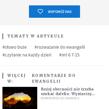
WSPOMÓŻ NAS
TEMATY W ARTYKULE
#słowo boże
#rozważanie do ewangelii
#czytanie na każdy dzień
#mt 6 7-15
WIĘCEJ
KOMENTARZE DO
W:
EWANGELII
Bożej obecności nie trzeba
szukać daleko. Wystarczy
nauczyć się słuchać
KOMENTARZE DO EWANGELII