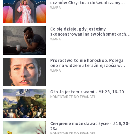
uczniów Chrystusa doświadczamy
wszyscy, również dzisiaj
WIARA
Co się dzieje, gdy jesteśmy
skoncentrowani na swoich smutkach?
Mówi o tym św. Jan
WIARA
Proroctwo to nie horoskop. Polega
ono na widzeniu teraźniejszości w
świetle przeszłości Jezusa
WIARA
Oto Ja jestem z wami - Mt 28, 16-20
KOMENTARZE DO EWANGELII
Cierpienie może dawać życie - J 16, 20-
23a
KOMENTARZE DO EWANGELII