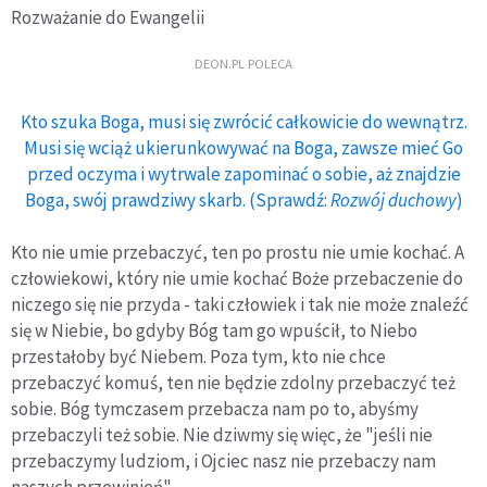
Rozważanie do Ewangelii
DEON.PL POLECA
Kto szuka Boga, musi się zwrócić całkowicie do wewnątrz.
Musi się wciąż ukierunkowywać na Boga, zawsze mieć Go
przed oczyma i wytrwale zapominać o sobie, aż znajdzie
Boga, swój prawdziwy skarb. (Sprawdź:
Rozwój duchowy
)
Kto nie umie przebaczyć, ten po prostu nie umie kochać. A
człowiekowi, który nie umie kochać Boże przebaczenie do
niczego się nie przyda - taki człowiek i tak nie może znaleźć
się w Niebie, bo gdyby Bóg tam go wpuścił, to Niebo
przestałoby być Niebem. Poza tym, kto nie chce
przebaczyć komuś, ten nie będzie zdolny przebaczyć też
sobie. Bóg tymczasem przebacza nam po to, abyśmy
przebaczyli też sobie. Nie dziwmy się więc, że "jeśli nie
przebaczymy ludziom, i Ojciec nasz nie przebaczy nam
naszych przewinień".