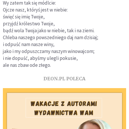
Wy zatem tak się módlcie:
Ojcze nasz, któryś jest w niebie:
święć się imię Twoje,
przyjdź królestwo Twoje,
bądź wola Twoja jako w niebie, tak i na ziemi.
Chleba naszego powszedniego daj nam dzisiaj;
i odpuść nam nasze winy,
jako i my odpuszczamy naszym winowajcom;
i nie dopuść, abyśmy ulegli pokusie,
ale nas zbaw ode złego.
DEON.PL POLECA