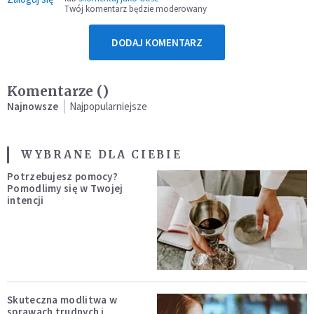
Twój komentarz będzie moderowany
DODAJ KOMENTARZ
Komentarze (
)
Najnowsze
Najpopularniejsze
WYBRANE DLA CIEBIE
Potrzebujesz pomocy?
Pomodlimy się w Twojej
intencji
Skuteczna modlitwa w
sprawach trudnych i