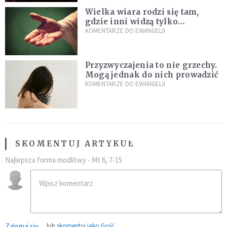
Wielka wiara rodzi się tam,
gdzie inni widzą tylko
przeszkody
KOMENTARZE DO EWANGELII
Przyzwyczajenia to nie grzechy.
Mogą jednak do nich prowadzić
KOMENTARZE DO EWANGELII
SKOMENTUJ ARTYKUŁ
Najlepsza forma modlitwy - Mt 6, 7-15
Zaloguj się
lub
skomentuj jako Gość