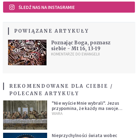
ŚLEDŹ NAS NA INSTAGRAMIE
POWIĄZANE ARTYKUŁY
Poznając Boga, poznasz
siebie - Mt 16, 13-19
KOMENTARZE DO EWANGELII
REKOMENDOWANE DLA CIEBIE /
POLECANE ARTYKUŁY
"Nie wyście Mnie wybrali". Jezus
przypomina, że każdy ma swoje
miejsce i swoją misję
WIARA
Nieprzychylności świata wobec