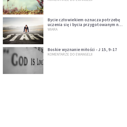
Bycie człowiekiem oznacza potrzebę
uczenia się i bycia przygotowanym na
nowość każdej sytuacji
WIARA
Boskie wyznanie miłości - J 15, 9-17
KOMENTARZE DO EWANGELII