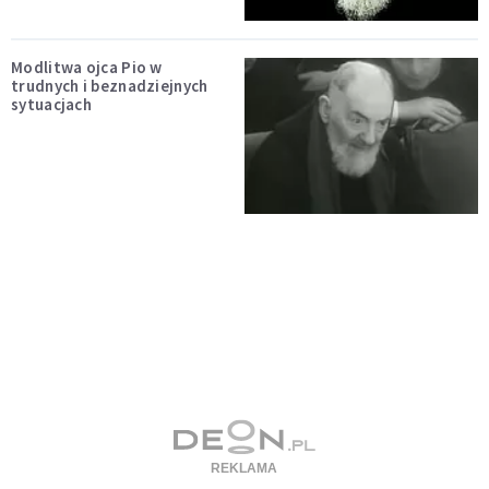
Modlitwa ojca Pio w
trudnych i beznadziejnych
sytuacjach