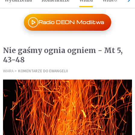
Radio DEON Modlitwa
Nie gaśmy ognia ogniem - Mt 5,
43-48
WIARA
KOMENTARZE DO EWANGELII