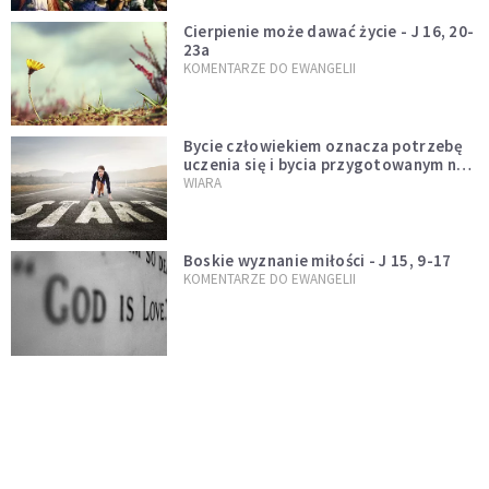
Cierpienie może dawać życie - J 16, 20-
23a
KOMENTARZE DO EWANGELII
Bycie człowiekiem oznacza potrzebę
uczenia się i bycia przygotowanym na
nowość każdej sytuacji
WIARA
Boskie wyznanie miłości - J 15, 9-17
KOMENTARZE DO EWANGELII