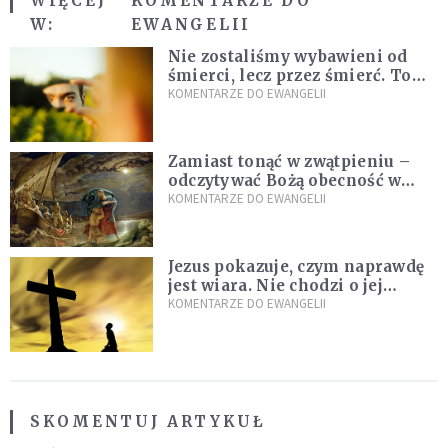
WIĘCEJ
KOMENTARZE DO
W:
EWANGELII
Nie zostaliśmy wybawieni od
śmierci, lecz przez śmierć. To
jedna z największych tajemnic
KOMENTARZE DO EWANGELII
chrześcijaństwa
Zamiast tonąć w zwątpieniu –
odczytywać Bożą obecność w
burzach codziennego życia
KOMENTARZE DO EWANGELII
Jezus pokazuje, czym naprawdę
jest wiara. Nie chodzi o jej
wielkość
KOMENTARZE DO EWANGELII
SKOMENTUJ ARTYKUŁ