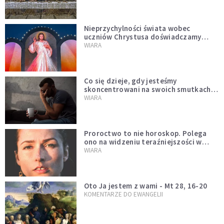
Nieprzychylności świata wobec
uczniów Chrystusa doświadczamy
wszyscy, również dzisiaj
WIARA
Co się dzieje, gdy jesteśmy
skoncentrowani na swoich smutkach?
Mówi o tym św. Jan
WIARA
Proroctwo to nie horoskop. Polega
ono na widzeniu teraźniejszości w
świetle przeszłości Jezusa
WIARA
Oto Ja jestem z wami - Mt 28, 16-20
KOMENTARZE DO EWANGELII