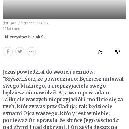
(fot. .reid. / flickr.com / CC BY)
13 lat temu
Mieczysław Łusiak SJ
Jezus powiedział do swoich uczniów:
"Słyszeliście, że powiedziano: Będziesz miłował
swego bliźniego, a nieprzyjaciela swego
będziesz nienawidził. A Ja wam powiadam:
Miłujcie waszych nieprzyjaciół i módlcie się za
tych, którzy was prześladują; tak będziecie
synami Ojca waszego, który jest w niebie;
ponieważ On sprawia, że słońce Jego wschodzi
nad złymi i nad dobrymi, i On zsyła deszcz na