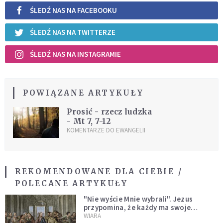
ŚLEDŹ NAS NA FACEBOOKU
ŚLEDŹ NAS NA TWITTERZE
ŚLEDŹ NAS NA INSTAGRAMIE
POWIĄZANE ARTYKUŁY
Prosić - rzecz ludzka
- Mt 7, 7-12
KOMENTARZE DO EWANGELII
REKOMENDOWANE DLA CIEBIE /
POLECANE ARTYKUŁY
"Nie wyście Mnie wybrali". Jezus
przypomina, że każdy ma swoje
miejsce i swoją misję
WIARA