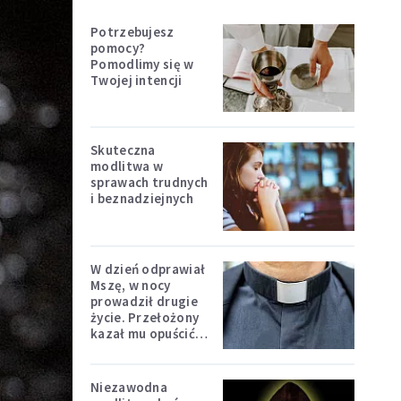
Potrzebujesz
pomocy?
Pomodlimy się w
Twojej intencji
Skuteczna
modlitwa w
sprawach trudnych
i beznadziejnych
W dzień odprawiał
Mszę, w nocy
prowadził drugie
życie. Przełożony
kazał mu opuścić
zakon
Niezawodna