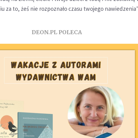
u za to, żeś nie rozpoznało czasu twojego nawiedzenia"
DEON.PL POLECA