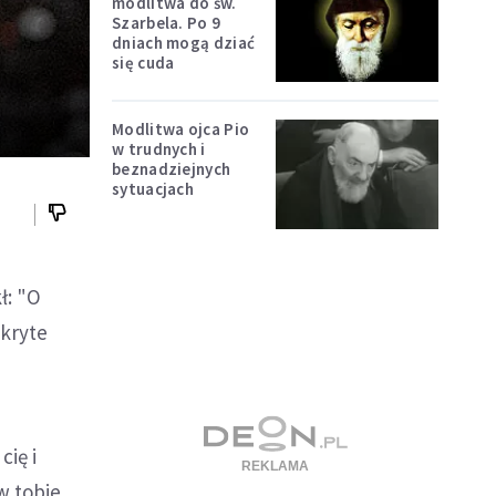
modlitwa do św.
Szarbela. Po 9
dniach mogą dziać
się cuda
Modlitwa ojca Pio
w trudnych i
beznadziejnych
sytuacjach
ł: "O
akryte
cię i
w tobie