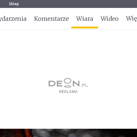
g
Sklep
Wię
darzenia
Komentarze
Wiara
Wideo