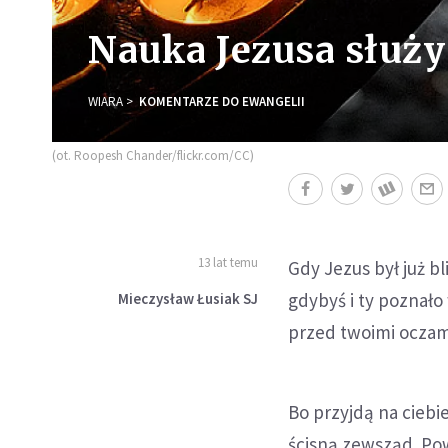
Nauka Jezusa służy 
WIARA
KOMENTARZE DO EWANGELII
(ot. Roopesh Chander/flickr.com/CC)
13 lat temu
Gdy Jezus był już bl
gdybyś i ty poznało 
Mieczysław Łusiak SJ
przed twoimi oczam
Bo przyjdą na ciebie
ścisną zewsząd. Powa