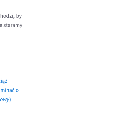
chodzi, by
ie staramy
ciąż
ominać o
howy
)