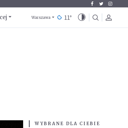
11
°
cej
Warszawa
WYBRANE DLA CIEBIE