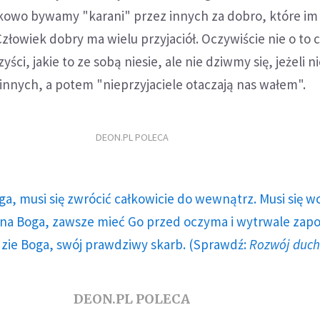
tkowo bywamy "karani" przez innych za dobro, które im
złowiek dobry ma wielu przyjaciół. Oczywiście nie o to 
ści, jakie to ze sobą niesie, ale nie dziwmy się, jeżeli n
 innych, a potem "nieprzyjaciele otaczają nas wałem".
DEON.PL POLECA
ga, musi się zwrócić całkowicie do wewnątrz. Musi się w
a Boga, zawsze mieć Go przed oczyma i wytrwale zap
dzie Boga, swój prawdziwy skarb. (Sprawdź:
Rozwój duc
DEON.PL POLECA