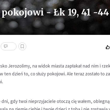
pokojowi - Łk 19, 41 -44
isko Jerozolimy, na widok miasta zapłakał nad nim i rzek
w ten dzień to, co służy pokojowi. Ale teraz zostało to z
i.
 dni, gdy twoi nieprzyjaciele otoczą cię wałem, oblegną 
lą na ziemię ciebie i twoje dzieci z tobą i nie zostawią 