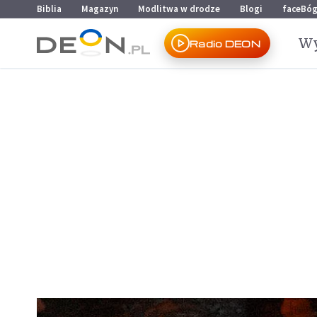
Przejdź do menu głównego
Przejdź do treści
Biblia
Magazyn
Modlitwa w drodze
Blogi
faceBó
Wy
Radio DEON