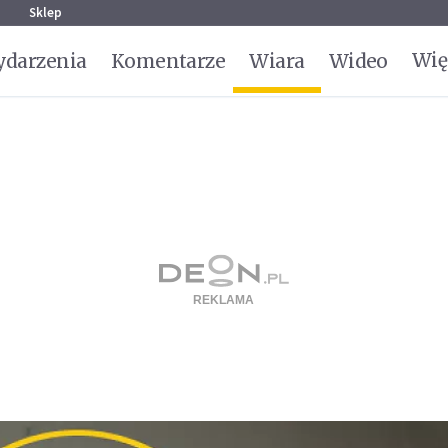
g
Sklep
Wię
darzenia
Komentarze
Wiara
Wideo