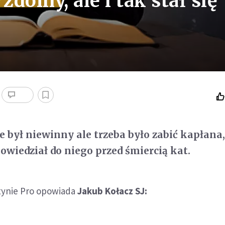
zdolny, ale i tak stał się
e był niewinny ale trzeba było zabić kapłana
 powiedział do niego przed śmiercią kat.
stynie Pro opowiada
Jakub Kołacz SJ: