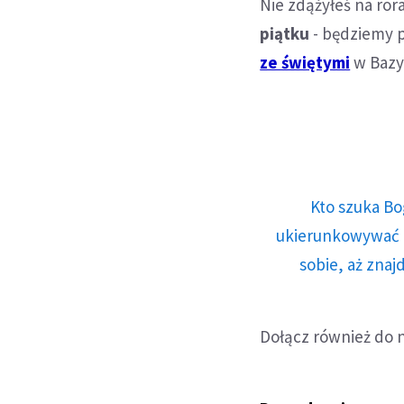
Nie zdążyłeś na ror
piątku
- będziemy p
ze świętymi
w Bazyl
Kto szuka Bo
ukierunkowywać n
sobie, aż znaj
Dołącz również do 