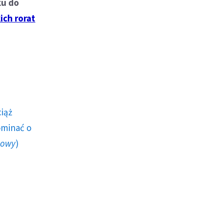
ku do
ich rorat
ciąż
ominać o
howy
)