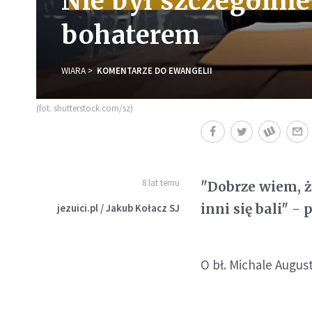
Nie był szczególnie 
bohaterem
WIARA
KOMENTARZE DO EWANGELII
(fot. shutterstock.com/sz)
8 lat temu
"Dobrze wiem, ż
inni się bali" -
jezuici.pl / Jakub Kołacz SJ
O bł. Michale Augu