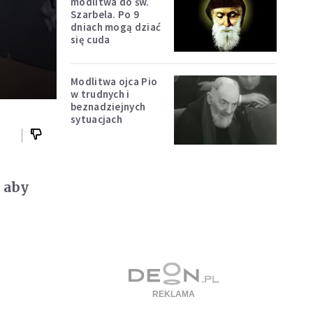
modlitwa do św.
Szarbela. Po 9
dniach mogą dziać
się cuda
Modlitwa ojca Pio
w trudnych i
beznadziejnych
sytuacjach
, aby