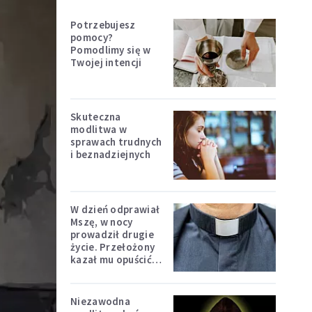
Potrzebujesz
pomocy?
Pomodlimy się w
Twojej intencji
Skuteczna
modlitwa w
sprawach trudnych
i beznadziejnych
W dzień odprawiał
Mszę, w nocy
prowadził drugie
życie. Przełożony
kazał mu opuścić
zakon
Niezawodna