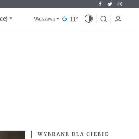
11
°
cej
Warszawa
WYBRANE DLA CIEBIE