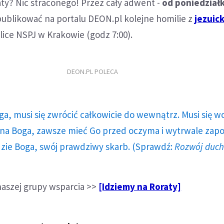
aty? Nic straconego! Przez cały adwent -
od poniedział
ublikować na portalu DEON.pl kolejne homilie z
jezuick
ice NSPJ w Krakowie (godz 7:00).
DEON.PL POLECA
ga, musi się zwrócić całkowicie do wewnątrz. Musi się w
a Boga, zawsze mieć Go przed oczyma i wytrwale zap
dzie Boga, swój prawdziwy skarb. (Sprawdź:
Rozwój duc
naszej grupy wsparcia >>
[Idziemy na Roraty]