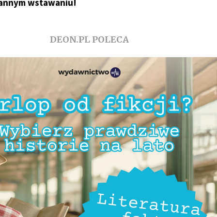
annym wstawaniu!
DEON.PL POLECA