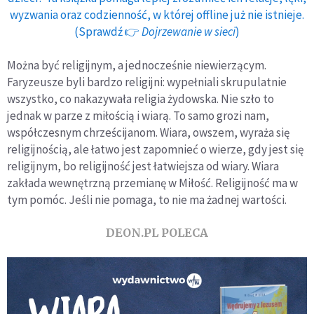
wyzwania oraz codzienność, w której offline już nie istnieje.
(Sprawdź 👉
Dojrzewanie w sieci
)
Można być religijnym, a jednocześnie niewierzącym.
Faryzeusze byli bardzo religijni: wypełniali skrupulatnie
wszystko, co nakazywała religia żydowska. Nie szło to
jednak w parze z miłością i wiarą. To samo grozi nam,
współczesnym chrześcijanom. Wiara, owszem, wyraża się
religijnością, ale łatwo jest zapomnieć o wierze, gdy jest się
religijnym, bo religijność jest łatwiejsza od wiary. Wiara
zakłada wewnętrzną przemianę w Miłość. Religijność ma w
tym pomóc. Jeśli nie pomaga, to nie ma żadnej wartości.
DEON.PL POLECA