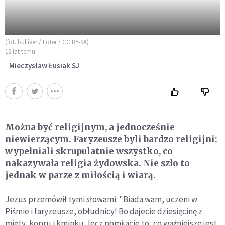
(fot. bulliver / Foter / CC BY-SA)
12 lat temu
Mieczysław Łusiak SJ
Można być religijnym, a jednocześnie
niewierzącym. Faryzeusze byli bardzo religijni:
wypełniali skrupulatnie wszystko, co
nakazywała religia żydowska. Nie szło to
jednak w parze z miłością i wiarą.
Jezus przemówił tymi słowami: "Biada wam, uczeni w
Piśmie i faryzeusze, obłudnicy! Bo dajecie dziesięcinę z
mięty, kopru i kminku, lecz pomijacie to, co ważniejsze jest