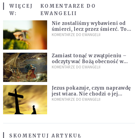
WIĘCEJ
KOMENTARZE DO
W:
EWANGELII
Nie zostaliśmy wybawieni od
śmierci, lecz przez śmierć. To
jedna z największych tajemnic
KOMENTARZE DO EWANGELII
chrześcijaństwa
Zamiast tonąć w zwątpieniu –
odczytywać Bożą obecność w
burzach codziennego życia
KOMENTARZE DO EWANGELII
Jezus pokazuje, czym naprawdę
jest wiara. Nie chodzi o jej
wielkość
KOMENTARZE DO EWANGELII
SKOMENTUJ ARTYKUŁ