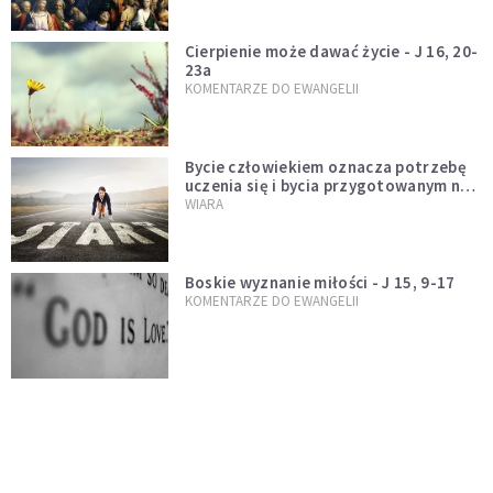
Cierpienie może dawać życie - J 16, 20-
23a
KOMENTARZE DO EWANGELII
Bycie człowiekiem oznacza potrzebę
uczenia się i bycia przygotowanym na
nowość każdej sytuacji
WIARA
Boskie wyznanie miłości - J 15, 9-17
KOMENTARZE DO EWANGELII