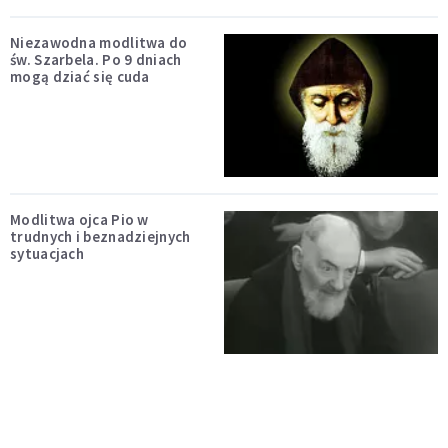
Niezawodna modlitwa do
św. Szarbela. Po 9 dniach
mogą dziać się cuda
Modlitwa ojca Pio w
trudnych i beznadziejnych
sytuacjach