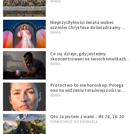
miejsce i swoją misję
WIARA
Nieprzychylności świata wobec
uczniów Chrystusa doświadczamy
wszyscy, również dzisiaj
WIARA
Co się dzieje, gdy jesteśmy
skoncentrowani na swoich smutkach?
Mówi o tym św. Jan
WIARA
Proroctwo to nie horoskop. Polega
ono na widzeniu teraźniejszości w
świetle przeszłości Jezusa
WIARA
Oto Ja jestem z wami - Mt 28, 16-20
KOMENTARZE DO EWANGELII