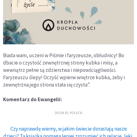
Biada wam, uczeni w Piśmie i faryzeusze, obłudnicy! Bo
dbacie o czystość zewnętrznej strony kubka i misy, a
wewnątrz pełne są zdzierstwa i niepowściągliwości.
Faryzeuszu ślepy! Oczyść wpierw wnętrze kubka, żeby i
zewnętrzna jego strona stała się czysta".
Komentarz do Ewangelii:
DEON.PL POLECA
Czy naprawdę wiemy, w jakim świecie dorastają nasze
dzieci? Ta książka pomaga lepiej zrozumieć ich relacje, lęki,