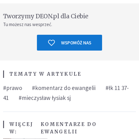
Tworzymy DEON.pl dla Ciebie
Tu możesz nas wesprzeć.
WSPOMÓŻ NAS
TEMATY W ARTYKULE
#prawo
#komentarz do ewangelii
#łk 11 37-
41
#mieczysław łysiak sj
WIĘCEJ
KOMENTARZE DO
W:
EWANGELII