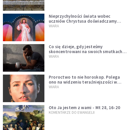
Nieprzychylności świata wobec
uczniów Chrystusa doświadczamy
wszyscy, również dzisiaj
WIARA
Co się dzieje, gdy jesteśmy
skoncentrowani na swoich smutkach?
Mówi o tym św. Jan
WIARA
Proroctwo to nie horoskop. Polega
ono na widzeniu teraźniejszości w
świetle przeszłości Jezusa
WIARA
Oto Ja jestem z wami - Mt 28, 16-20
KOMENTARZE DO EWANGELII