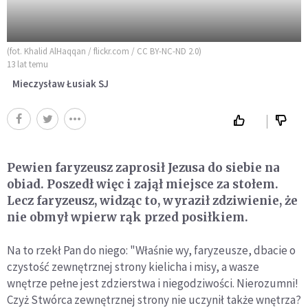
(fot. Khalid AlHaqqan / flickr.com / CC BY-NC-ND 2.0)
13 lat temu
Mieczysław Łusiak SJ
Pewien faryzeusz zaprosił Jezusa do siebie na
obiad. Poszedł więc i zajął miejsce za stołem.
Lecz faryzeusz, widząc to, wyraził zdziwienie, że
nie obmył wpierw rąk przed posiłkiem.
Na to rzekł Pan do niego: "Właśnie wy, faryzeusze, dbacie o
czystość zewnętrznej strony kielicha i misy, a wasze
wnętrze pełne jest zdzierstwa i niegodziwości. Nierozumni!
Czyż Stwórca zewnętrznej strony nie uczynił także wnętrza?