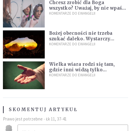
Chcesz zrobić dla Boga
wszystko? Uważaj, by nie wpaść
w groźną pułapkę
KOMENTARZE DO EWANGELII
Bożej obecności nie trzeba
szukać daleko. Wystarczy
nauczyć się słuchać
KOMENTARZE DO EWANGELII
Wielka wiara rodzi się tam,
gdzie inni widzą tylko
przeszkody
KOMENTARZE DO EWANGELII
SKOMENTUJ ARTYKUŁ
Prawo jest potrzebne - Łk 11, 37-41