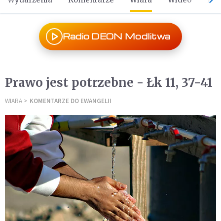
Radio DEON Modlitwa
Prawo jest potrzebne - Łk 11, 37-41
WIARA
KOMENTARZE DO EWANGELII