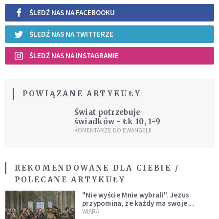
ŚLEDŹ NAS NA FACEBOOKU
ŚLEDŹ NAS NA TWITTERZE
ŚLEDŹ NAS NA INSTAGRAMIE
POWIĄZANE ARTYKUŁY
Świat potrzebuje
świadków - Łk 10, 1-9
KOMENTARZE DO EWANGELII
REKOMENDOWANE DLA CIEBIE /
POLECANE ARTYKUŁY
"Nie wyście Mnie wybrali". Jezus
przypomina, że każdy ma swoje
miejsce i swoją misję
WIARA