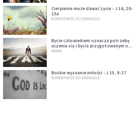
Cierpienie może dawać życie - J 16, 20-
23a
KOMENTARZE DO EWANGELII
Bycie człowiekiem oznacza potrzebę
uczenia się i bycia przygotowanym na
nowość każdej sytuacji
WIARA
Boskie wyznanie miłości - J 15, 9-17
KOMENTARZE DO EWANGELII