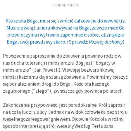
DEON.PL POLECA
Kto szuka Boga, musi się zwrócić całkowicie do wewnątrz.
Musi się wciąż ukierunkowywać na Boga, zawsze mieć Go
przed oczyma i wytrwale zapominać o sobie, aż znajdzie
Boga, swój prawdziwy skarb. (Sprawdź:
Rozwój duchowy
)
Powszechne zaproszenie do zbawienia powinno rodzić w
nas ducha tolerancji i miłosierdzia. Bóg jest "bogaty w
miłosierdzie" (Jan Paweł II). W swojej bezwarunkowej
miłości każdemu daje szansę zbawienia. Powinniśmy cieszyć
się odnalezieniem drogi do Boga i Kościoła każdego
zagubionego ("złego"), zwłaszcza gdy powraca po latach.
Zakończenie przypowieści jest paradoksalne. Król zaprosił
na ucztę ludzi z ulicy. Jednak na widok człowieka bez stroju
weselnegozareagował gniewem. Ojcowie Kościoła w różny
sposób interpretują strój weselny.Według Tertuliana