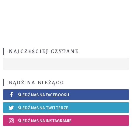
NAJCZĘŚCIEJ CZYTANE
BĄDŹ NA BIEŻĄCO
ŚLEDŹ NAS NA FACEBOOKU
ŚLEDŹ NAS NA TWITTERZE
ŚLEDŹ NAS NA INSTAGRAMIE