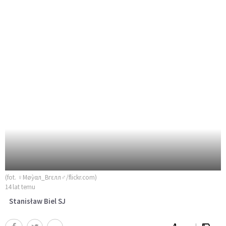
(fot. ♀Μøỳαл_Bгεлл♂/flickr.com)
14 lat temu
Stanisław Biel SJ