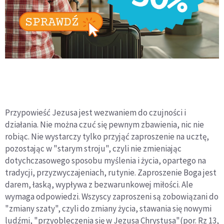
Przypowieść Jezusa jest wezwaniem do czujności i
działania. Nie można czuć się pewnym zbawienia, nic nie
robiąc. Nie wystarczy tylko przyjąć zaproszenie na ucztę,
pozostając w "starym stroju", czyli nie zmieniając
dotychczasowego sposobu myślenia i życia, opartego na
tradycji, przyzwyczajeniach, rutynie. Zaproszenie Boga jest
darem, łaską, wypływa z bezwarunkowej miłości. Ale
wymaga odpowiedzi. Wszyscy zaproszeni są zobowiązani do
"zmiany szaty", czyli do zmiany życia, stawania się nowymi
ludźmi, "przyobleczenia się w Jezusa Chrystusa"(por. Rz 13,