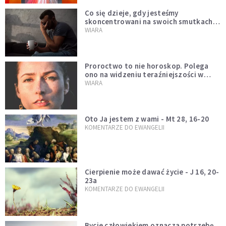
Co się dzieje, gdy jesteśmy
skoncentrowani na swoich smutkach?
Mówi o tym św. Jan
WIARA
Proroctwo to nie horoskop. Polega
ono na widzeniu teraźniejszości w
świetle przeszłości Jezusa
WIARA
Oto Ja jestem z wami - Mt 28, 16-20
KOMENTARZE DO EWANGELII
Cierpienie może dawać życie - J 16, 20-
23a
KOMENTARZE DO EWANGELII
Bycie człowiekiem oznacza potrzebę