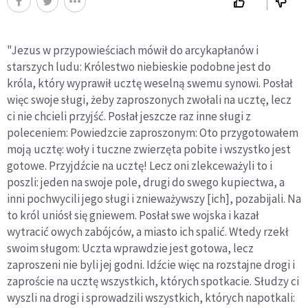
"Jezus w przypowieściach mówił do arcykapłanów i
starszych ludu: Królestwo niebieskie podobne jest do
króla, który wyprawił ucztę weselną swemu synowi. Posłał
więc swoje sługi, żeby zaproszonych zwołali na ucztę, lecz
ci nie chcieli przyjść. Posłał jeszcze raz inne sługi z
poleceniem: Powiedzcie zaproszonym: Oto przygotowałem
moją ucztę: woły i tuczne zwierzęta pobite i wszystko jest
gotowe. Przyjdźcie na ucztę! Lecz oni zlekceważyli to i
poszli: jeden na swoje pole, drugi do swego kupiectwa, a
inni pochwycili jego sługi i znieważywszy [ich], pozabijali. Na
to król uniósł się gniewem. Posłał swe wojska i kazał
wytracić owych zabójców, a miasto ich spalić. Wtedy rzekł
swoim sługom: Uczta wprawdzie jest gotowa, lecz
zaproszeni nie byli jej godni. Idźcie więc na rozstajne drogi i
zaproście na ucztę wszystkich, których spotkacie. Słudzy ci
wyszli na drogi i sprowadzili wszystkich, których napotkali: