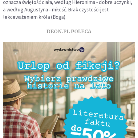
oznacza świętość ciała
,
według Hieronima - dobre uczynki,
a według Augustyna - miłość. Brak czystości jest
lekceważeniem króla (Boga).
DEON.PL POLECA