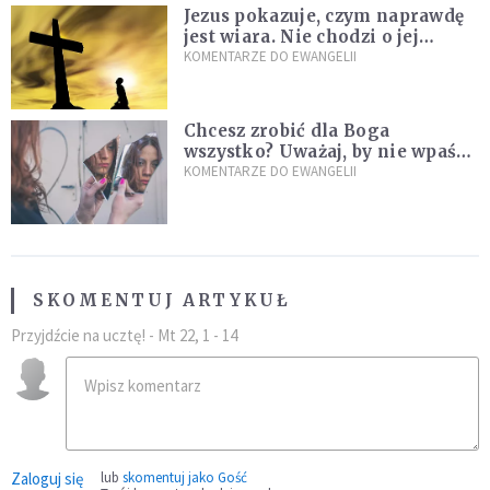
Jezus pokazuje, czym naprawdę
jest wiara. Nie chodzi o jej
wielkość
KOMENTARZE DO EWANGELII
Chcesz zrobić dla Boga
wszystko? Uważaj, by nie wpaść
w groźną pułapkę
KOMENTARZE DO EWANGELII
SKOMENTUJ ARTYKUŁ
Przyjdźcie na ucztę! - Mt 22, 1 - 14
Zaloguj się
lub
skomentuj jako Gość