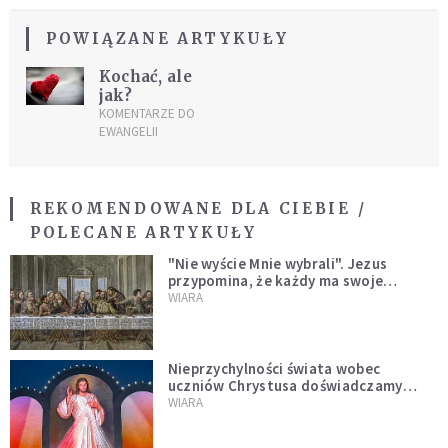
POWIĄZANE ARTYKUŁY
Kochać, ale
jak?
KOMENTARZE DO
EWANGELII
REKOMENDOWANE DLA CIEBIE /
POLECANE ARTYKUŁY
"Nie wyście Mnie wybrali". Jezus
przypomina, że każdy ma swoje
miejsce i swoją misję
WIARA
Nieprzychylności świata wobec
uczniów Chrystusa doświadczamy
wszyscy, również dzisiaj
WIARA