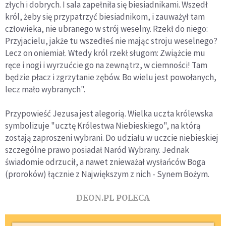
złych i dobrych. I sala zapełniła się biesiadnikami. Wszedł
król, żeby się przypatrzyć biesiadnikom, i zauważył tam
człowieka, nie ubranego w strój weselny. Rzekł do niego:
Przyjacielu, jakże tu wszedłeś nie mając stroju weselnego?
Lecz on oniemiał. Wtedy król rzekł sługom: Zwiążcie mu
ręce i nogi i wyrzućcie go na zewnątrz, w ciemności! Tam
będzie płacz i zgrzytanie zębów. Bo wielu jest powołanych,
lecz mało wybranych".
Przypowieść Jezusa jest alegorią. Wielka uczta królewska
symbolizuje "ucztę Królestwa Niebieskiego", na którą
zostają zaproszeni wybrani. Do udziału w uczcie niebieskiej
szczególne prawo posiadał Naród Wybrany. Jednak
świadomie odrzucił, a nawet znieważał wysłańców Boga
(proroków) łącznie z Największym z nich - Synem Bożym.
DEON.PL POLECA