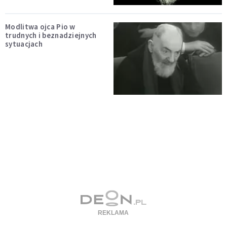
Modlitwa ojca Pio w
trudnych i beznadziejnych
sytuacjach