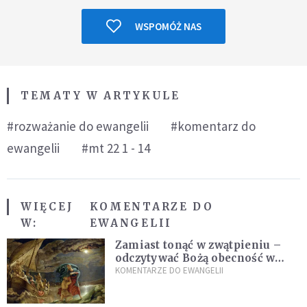
WSPOMÓŻ NAS
TEMATY W ARTYKULE
#rozważanie do ewangelii
#komentarz do
ewangelii
#mt 22 1 - 14
WIĘCEJ
KOMENTARZE DO
W:
EWANGELII
Zamiast tonąć w zwątpieniu –
odczytywać Bożą obecność w
burzach codziennego życia
KOMENTARZE DO EWANGELII