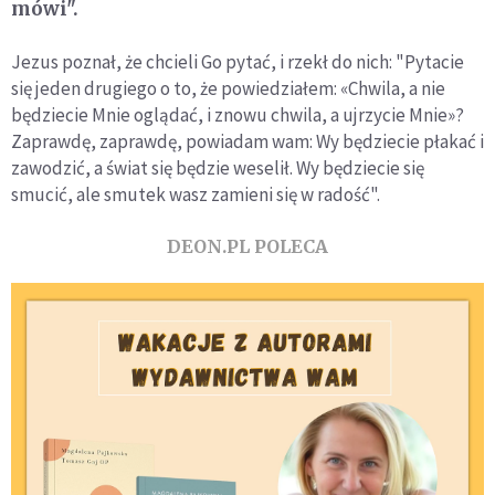
mówi".
Jezus poznał, że chcieli Go pytać, i rzekł do nich: "Pytacie
się jeden drugiego o to, że powiedziałem: «Chwila, a nie
będziecie Mnie oglądać, i znowu chwila, a ujrzycie Mnie»?
Zaprawdę, zaprawdę, powiadam wam: Wy będziecie płakać i
zawodzić, a świat się będzie weselił. Wy będziecie się
smucić, ale smutek wasz zamieni się w radość".
DEON.PL POLECA