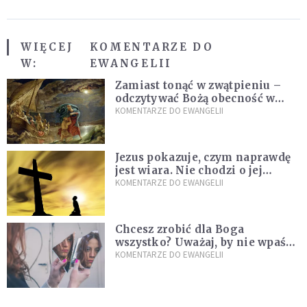
WIĘCEJ
KOMENTARZE DO
W:
EWANGELII
Zamiast tonąć w zwątpieniu –
odczytywać Bożą obecność w
burzach codziennego życia
KOMENTARZE DO EWANGELII
Jezus pokazuje, czym naprawdę
jest wiara. Nie chodzi o jej
wielkość
KOMENTARZE DO EWANGELII
Chcesz zrobić dla Boga
wszystko? Uważaj, by nie wpaść
w groźną pułapkę
KOMENTARZE DO EWANGELII