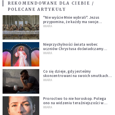
REKOMENDOWANE DLA CIEBIE /
POLECANE ARTYKUŁY
"Nie wyście Mnie wybrali". Jezus
przypomina, że każdy ma swoje
miejsce i swoją misję
WIARA
Nieprzychylności świata wobec
uczniów Chrystusa doświadczamy
wszyscy, również dzisiaj
WIARA
Co się dzieje, gdy jesteśmy
skoncentrowani na swoich smutkach?
Mówi o tym św. Jan
WIARA
Proroctwo to nie horoskop. Polega
ono na widzeniu teraźniejszości w
świetle przeszłości Jezusa
WIARA