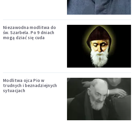
Niezawodna modlitwa do
św. Szarbela. Po 9 dniach
mogą dziać się cuda
Modlitwa ojca Pio w
trudnych i beznadziejnych
sytuacjach