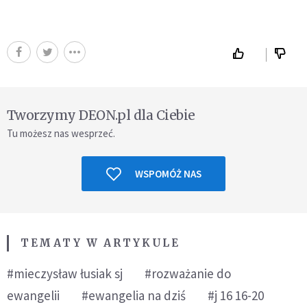
Tworzymy DEON.pl dla Ciebie
Tu możesz nas wesprzeć.
WSPOMÓŻ NAS
TEMATY W ARTYKULE
#mieczysław łusiak sj
#rozważanie do
ewangelii
#ewangelia na dziś
#j 16 16-20