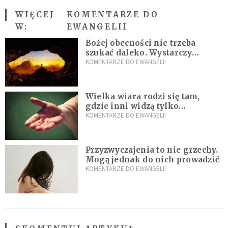
WIĘCEJ
KOMENTARZE DO
W:
EWANGELII
Bożej obecności nie trzeba
szukać daleko. Wystarczy
nauczyć się słuchać
KOMENTARZE DO EWANGELII
Wielka wiara rodzi się tam,
gdzie inni widzą tylko
przeszkody
KOMENTARZE DO EWANGELII
Przyzwyczajenia to nie grzechy.
Mogą jednak do nich prowadzić
KOMENTARZE DO EWANGELII