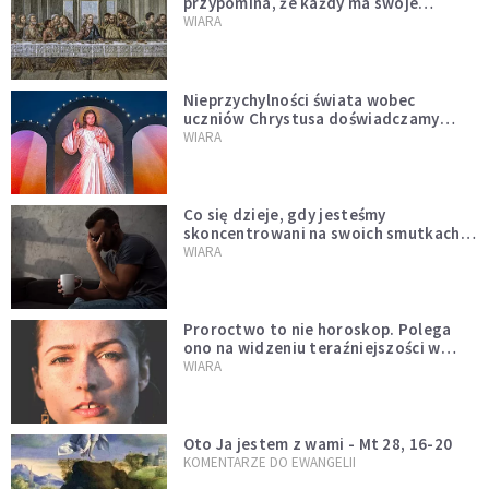
przypomina, że każdy ma swoje
miejsce i swoją misję
WIARA
Nieprzychylności świata wobec
uczniów Chrystusa doświadczamy
wszyscy, również dzisiaj
WIARA
Co się dzieje, gdy jesteśmy
skoncentrowani na swoich smutkach?
Mówi o tym św. Jan
WIARA
Proroctwo to nie horoskop. Polega
ono na widzeniu teraźniejszości w
świetle przeszłości Jezusa
WIARA
Oto Ja jestem z wami - Mt 28, 16-20
KOMENTARZE DO EWANGELII