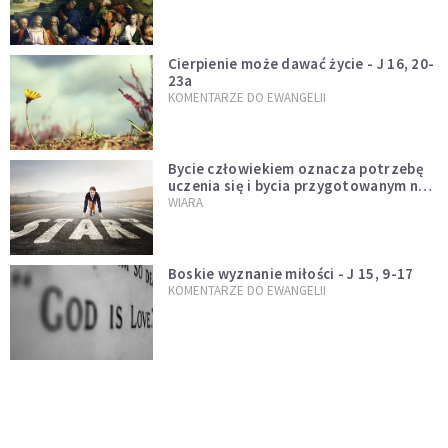
Cierpienie może dawać życie - J 16, 20-
23a
KOMENTARZE DO EWANGELII
Bycie człowiekiem oznacza potrzebę
uczenia się i bycia przygotowanym na
nowość każdej sytuacji
WIARA
Boskie wyznanie miłości - J 15, 9-17
KOMENTARZE DO EWANGELII