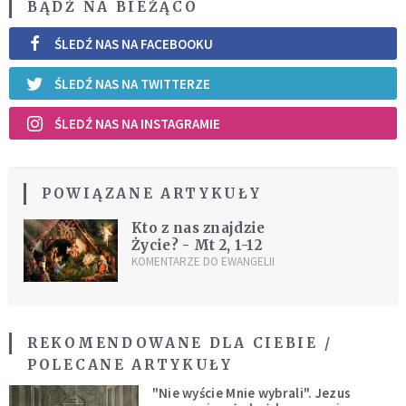
BĄDŹ NA BIEŻĄCO
ŚLEDŹ NAS NA FACEBOOKU
ŚLEDŹ NAS NA TWITTERZE
ŚLEDŹ NAS NA INSTAGRAMIE
POWIĄZANE ARTYKUŁY
Kto z nas znajdzie
Życie? - Mt 2, 1-12
KOMENTARZE DO EWANGELII
REKOMENDOWANE DLA CIEBIE /
POLECANE ARTYKUŁY
"Nie wyście Mnie wybrali". Jezus