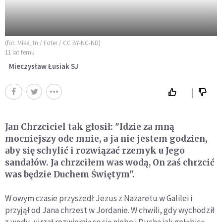
(fot. Mike_tn / Foter / CC BY-NC-ND)
11 lat temu
Mieczysław Łusiak SJ
Jan Chrzciciel tak głosił: "Idzie za mną
mocniejszy ode mnie, a ja nie jestem godzien,
aby się schylić i rozwiązać rzemyk u Jego
sandałów. Ja chrzciłem was wodą, On zaś chrzcić
was będzie Duchem Świętym".
W owym czasie przyszedł Jezus z Nazaretu w Galilei i
przyjął od Jana chrzest w Jordanie. W chwili, gdy wychodził
z wody, ujrzał rozwierające się niebo i Ducha jak gołębicę