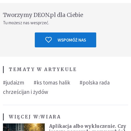
Tworzymy DEON.pl dla Ciebie
Tu możesz nas wesprzeć.
WSPOMÓŻ NAS
TEMATY W ARTYKULE
#judaizm
#ks tomas halik
#polska rada
chrześcijan i żydów
WIĘCEJ W:
WIARA
Aplikacja albo wykluczenie. Czy