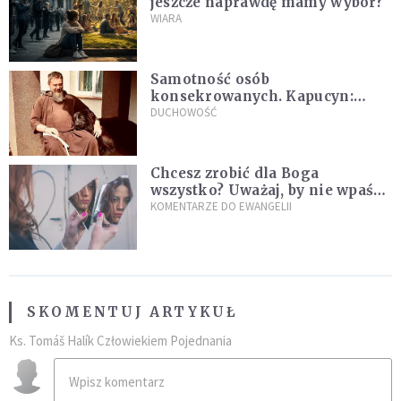
jeszcze naprawdę mamy wybór?
WIARA
Samotność osób
konsekrowanych. Kapucyn:
Życie w pojedynkę rzadko jest
DUCHOWOŚĆ
sielanką
Chcesz zrobić dla Boga
wszystko? Uważaj, by nie wpaść
w groźną pułapkę
KOMENTARZE DO EWANGELII
SKOMENTUJ ARTYKUŁ
Ks. Tomáš Halík Człowiekiem Pojednania