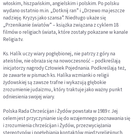
włoskim, hiszpańskim, angielskim i polskim. Po polsku
wydano ostatnio m.in. „Dotknij ran” i „Drzewo ma jeszcze
nadzieję. Kryzys jako szansa”. Niedługo ukaże się
„Przenikanie światów” – książka związana z cyklem 18
filmów o religiach świata, które zostały pokazane w kanale
Religia.tv.
Ks. Halík uczy wiary pogłębionej, nie patrzy z góry na
ateistów, nie obraża się na nowoczesność – podkreślają
inicjatorzy nagrody Człowiek Pojednania. Podkreślają też,
że zawarte w pismach ks. Halíka wzmianki o religii
żydowskiej są zawsze trafne i wykazują głębokie
zrozumienie judaizmu, który traktuje jako ważny punkt
odniesienia swojej wiary.
Polska Rada Chrześcijan i Żydów powstała w 1989 r. Jej
celem jest przyczynianie się do wzajemnego poznawania się
i zrozumienia chrześcijan i Żydów, przezwyciężania
stereotypów i pogłębiania kontaktów międzyreligijnych.