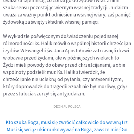
uważa za tajemnicę, co zbliża go do żydów i wraz z nimi
szuka sensu pozostając wiernym własnej tradycji. Judaizm
uważa za ważny punkt odniesienia własnej wiary, zaś pamięć
żydowską za święty składnik własnej pamięci.
W wykładzie poświęconym doświadczeniu pojednanej
różnorodności ks. Halik mówił o wspólnej historii chrześcijan
i żydów. W Ewangelii św. Jana Apostołowie zatrzasnęli drzwi
w obawie przed żydami, ale w późniejszych wiekach to
Żydzi mieli powody do obaw przed chrześcijanami, a obie
wspólnoty podzielił mur. Ks. Halik stwierdził, że
chrześcijanie nie uciekną od pytania, czy antysemityzm,
który doprowadził do tragedii Szoah nie był możliwy, gdyż
przez stulecia szerzył się antyjudaizm.
DEON.PL POLECA
Kto szuka Boga, musi się zwrócić całkowicie do wewnątrz.
Musi się wciąż ukierunkowywać na Boga, zawsze mieć Go