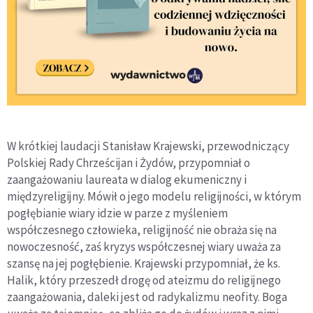
W krótkiej laudacji Stanisław Krajewski, przewodniczący
Polskiej Rady Chrześcijan i Żydów, przypomniał o
zaangażowaniu laureata w dialog ekumeniczny i
międzyreligijny. Mówił o jego modelu religijności, w którym
pogłębianie wiary idzie w parze z myśleniem
współczesnego człowieka, religijność nie obraża się na
nowoczesność, zaś kryzys współczesnej wiary uważa za
szansę na jej pogłębienie. Krajewski przypomniał, że ks.
Halik, który przeszedł drogę od ateizmu do religijnego
zaangażowania, daleki jest od radykalizmu neofity. Boga