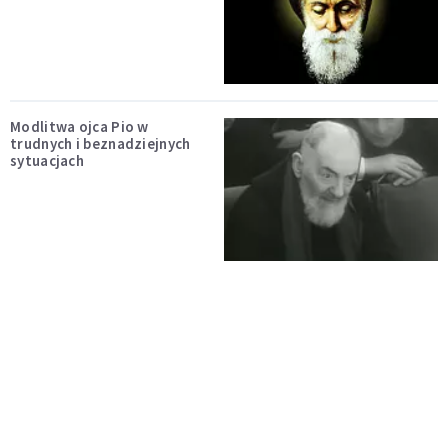
Modlitwa ojca Pio w
trudnych i beznadziejnych
sytuacjach