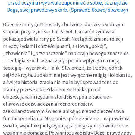
przed oczyma i wytrwale zapominać o sobie, aż znajdzie
Boga, swój prawdziwy skarb. (Sprawdź:
Rozwój duchowy
)
Obecnie mury gett zostały zburzone, do czego w dużym
stopniu przyczynił się Jan Paweł II, a naród żydowski
pokazuje światu rany po Szoah. Nastąpiła zmiana relacji
między żydami i chrześcijanami, a słowa „pokój”,
„zbawienie” i „przebaczenie” nabierają nowego znaczenia.
– Teologia Szoah w znaczący sposób wpłynęła na moją
teologię – wyznał ks. Halik. Stwierdził, że trzeba jednak
zejść z krzyża. Judaizm nie jest wyłącznie religią Holokastu,
a święta historia Izraela nie może być sprowadzona do
traumy przeszłości. Zdaniem ks. Halika przed
chrześcijanami i żydami stoi dziś wspólne zadanie –
ofiarować doświadczenie różnorodności w
zsekularyzowanym świecie unikając niebezpieczeństwa
fundamentalizmu. Mają oni wspólne zadanie – naprawiania
świata, wspólnie pielgrzymują, a pielgrzymi powinni sobie
wzajemnie pomagać. Powinni szukać iskry Bożej prawdy aby