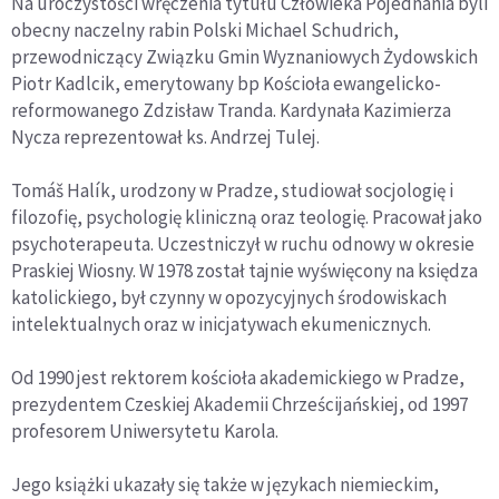
Na uroczystości wręczenia tytułu Człowieka Pojednania byli
obecny naczelny rabin Polski Michael Schudrich,
przewodniczący Związku Gmin Wyznaniowych Żydowskich
Piotr Kadlcik, emerytowany bp Kościoła ewangelicko-
reformowanego Zdzisław Tranda. Kardynała Kazimierza
Nycza reprezentował ks. Andrzej Tulej.
Tomáš Halík, urodzony w Pradze, studiował socjologię i
filozofię, psychologię kliniczną oraz teologię. Pracował jako
psychoterapeuta. Uczestniczył w ruchu odnowy w okresie
Praskiej Wiosny. W 1978 został tajnie wyświęcony na księdza
katolickiego, był czynny w opozycyjnych środowiskach
intelektualnych oraz w inicjatywach ekumenicznych.
Od 1990 jest rektorem kościoła akademickiego w Pradze,
prezydentem Czeskiej Akademii Chrześcijańskiej, od 1997
profesorem Uniwersytetu Karola.
Jego książki ukazały się także w językach niemieckim,