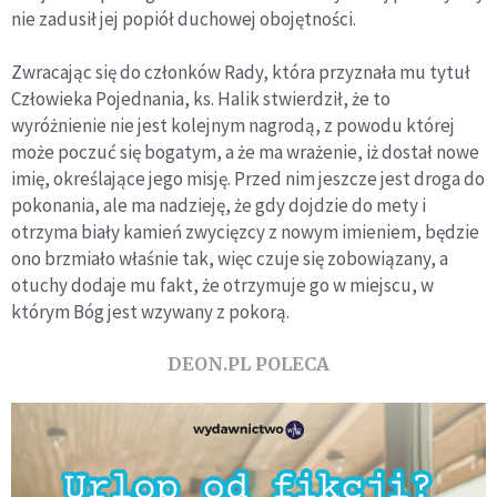
nie zadusił jej popiół duchowej obojętności.
Zwracając się do członków Rady, która przyznała mu tytuł
Człowieka Pojednania, ks. Halik stwierdził, że to
wyróżnienie nie jest kolejnym nagrodą, z powodu której
może poczuć się bogatym, a że ma wrażenie, iż dostał nowe
imię, określające jego misję. Przed nim jeszcze jest droga do
pokonania, ale ma nadzieję, że gdy dojdzie do mety i
otrzyma biały kamień zwycięzcy z nowym imieniem, będzie
ono brzmiało właśnie tak, więc czuje się zobowiązany, a
otuchy dodaje mu fakt, że otrzymuje go w miejscu, w
którym Bóg jest wzywany z pokorą.
DEON.PL POLECA