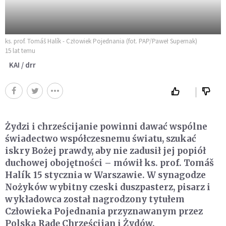
ks. prof. Tomáš Halík - Człowiek Pojednania (fot. PAP/Paweł Supernak)
15 lat temu
KAI / drr
Żydzi i chrześcijanie powinni dawać wspólne
świadectwo współczesnemu światu, szukać
iskry Bożej prawdy, aby nie zadusił jej popiół
duchowej obojętności – mówił ks. prof. Tomáš
Halík 15 stycznia w Warszawie. W synagodze
Nożyków wybitny czeski duszpasterz, pisarz i
wykładowca został nagrodzony tytułem
Człowieka Pojednania przyznawanym przez
Polską Radę Chrześcijan i Żydów.