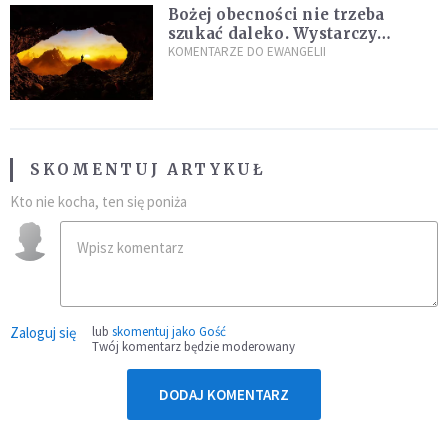
Bożej obecności nie trzeba
szukać daleko. Wystarczy
nauczyć się słuchać
KOMENTARZE DO EWANGELII
SKOMENTUJ ARTYKUŁ
Kto nie kocha, ten się poniża
Zaloguj się
lub
skomentuj jako Gość
Twój komentarz będzie moderowany
DODAJ KOMENTARZ