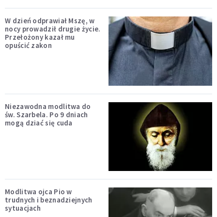
W dzień odprawiał Mszę, w
nocy prowadził drugie życie.
Przełożony kazał mu
opuścić zakon
Niezawodna modlitwa do
św. Szarbela. Po 9 dniach
mogą dziać się cuda
Modlitwa ojca Pio w
trudnych i beznadziejnych
sytuacjach