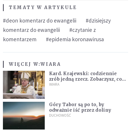
TEMATY W ARTYKULE
#deon komentarz do ewangelii
#dzisiejszy
komentarz do ewangelii
#czytanie z
komentarzem
#epidemia koronawirusa
WIĘCEJ W:
WIARA
Kard. Krajewski: codziennie
zrób jedną rzecz. Zobaczysz, co
stanie się z twoim życiem
WIARA
Góry Tabor są po to, by
odważnie iść przez doliny
DUCHOWOŚĆ