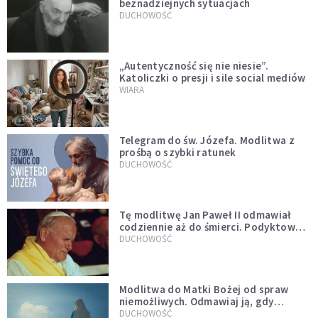
beznadziejnych sytuacjach
DUCHOWOŚĆ
„Autentyczność się nie niesie”.
Katoliczki o presji i sile social mediów
WIARA
Telegram do św. Józefa. Modlitwa z
prośbą o szybki ratunek
DUCHOWOŚĆ
Tę modlitwę Jan Paweł II odmawiał
codziennie aż do śmierci. Podyktował
mu ją ojciec
DUCHOWOŚĆ
Modlitwa do Matki Bożej od spraw
niemożliwych. Odmawiaj ją, gdy
wszystko idzie źle
DUCHOWOŚĆ