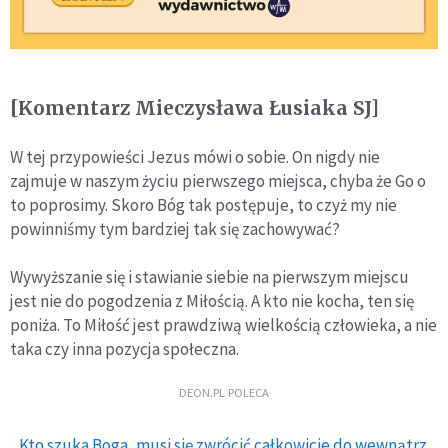
[Komentarz Mieczysława Łusiaka SJ]
W tej przypowieści Jezus mówi o sobie. On nigdy nie
zajmuje w naszym życiu pierwszego miejsca, chyba że Go o
to poprosimy. Skoro Bóg tak postępuje, to czyż my nie
powinniśmy tym bardziej tak się zachowywać?
Wywyższanie się i stawianie siebie na pierwszym miejscu
jest nie do pogodzenia z Miłością. A kto nie kocha, ten się
poniża. To Miłość jest prawdziwą wielkością człowieka, a nie
taka czy inna pozycja społeczna.
DEON.PL POLECA
Kto szuka Boga, musi się zwrócić całkowicie do wewnątrz.