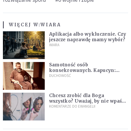
WIĘCEJ W:
WIARA
Aplikacja albo wykluczenie. Czy
jeszcze naprawdę mamy wybór?
WIARA
Samotność osób
konsekrowanych. Kapucyn:
Życie w pojedynkę rzadko jest
DUCHOWOŚĆ
sielanką
Chcesz zrobić dla Boga
wszystko? Uważaj, by nie wpaść
w groźną pułapkę
KOMENTARZE DO EWANGELII