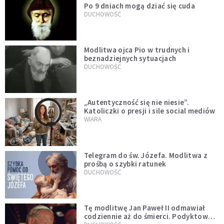
Po 9 dniach mogą dziać się cuda
DUCHOWOŚĆ
Modlitwa ojca Pio w trudnych i
beznadziejnych sytuacjach
DUCHOWOŚĆ
„Autentyczność się nie niesie”.
Katoliczki o presji i sile social mediów
WIARA
Telegram do św. Józefa. Modlitwa z
prośbą o szybki ratunek
DUCHOWOŚĆ
Tę modlitwę Jan Paweł II odmawiał
codziennie aż do śmierci. Podyktował