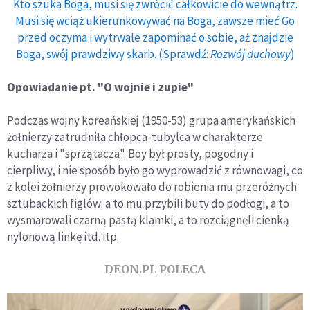
Kto szuka Boga, musi się zwrócić całkowicie do wewnątrz.
Musi się wciąż ukierunkowywać na Boga, zawsze mieć Go
przed oczyma i wytrwale zapominać o sobie, aż znajdzie
Boga, swój prawdziwy skarb. (Sprawdź:
Rozwój duchowy
)
Opowiadanie pt. "O wojnie i zupie"
Podczas wojny koreańskiej (1950-53) grupa amerykańskich
żołnierzy zatrudniła chłopca-tubylca w charakterze
kucharza i "sprzątacza". Boy był prosty, pogodny i
cierpliwy, i nie sposób było go wyprowadzić z równowagi, co
z kolei żołnierzy prowokowało do robienia mu przeróżnych
sztubackich figlów: a to mu przybili buty do podłogi, a to
wysmarowali czarną pastą klamki, a to rozciągnęli cienką
nylonową linkę itd. itp.
DEON.PL POLECA