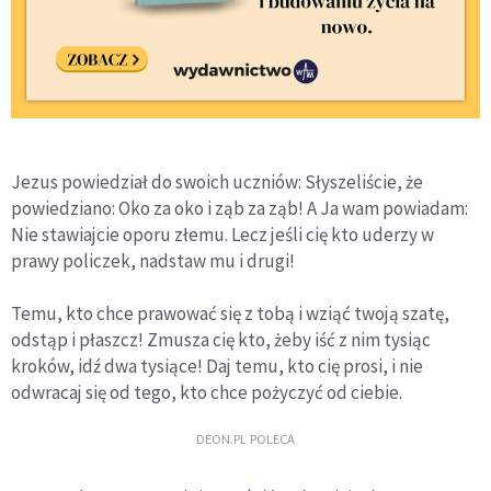
Jezus powiedział do swoich uczniów: Słyszeliście, że
powiedziano: Oko za oko i ząb za ząb! A Ja wam powiadam:
Nie stawiajcie oporu złemu. Lecz jeśli cię kto uderzy w
prawy policzek, nadstaw mu i drugi!
Temu, kto chce prawować się z tobą i wziąć twoją szatę,
odstąp i płaszcz! Zmusza cię kto, żeby iść z nim tysiąc
kroków, idź dwa tysiące! Daj temu, kto cię prosi, i nie
odwracaj się od tego, kto chce pożyczyć od ciebie.
DEON.PL POLECA