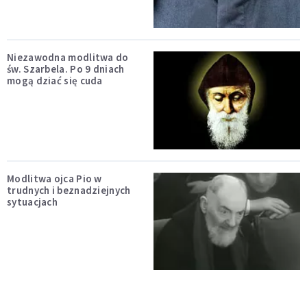
Niezawodna modlitwa do
św. Szarbela. Po 9 dniach
mogą dziać się cuda
Modlitwa ojca Pio w
trudnych i beznadziejnych
sytuacjach