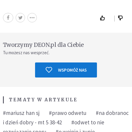
Tworzymy DEON.pl dla Ciebie
Tu możesz nas wesprzeć.
WSPOMÓŻ NAS
TEMATY W ARTYKULE
#mariusz han sj
#prawo odwetu
#na dobranoc
i dzień dobry - mt 5 38-42
#odwet to nie
rozwiązanie sporu
#o wojnie i zupie