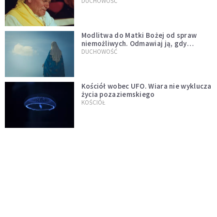
mu ją ojciec
DUCHOWOŚĆ
Modlitwa do Matki Bożej od spraw
niemożliwych. Odmawiaj ją, gdy
wszystko idzie źle
DUCHOWOŚĆ
Kościół wobec UFO. Wiara nie wyklucza
życia pozaziemskiego
KOŚCIÓŁ