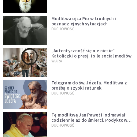
Modlitwa ojca Pio w trudnych i
beznadziejnych sytuacjach
DUCHOWOŚĆ
„Autentyczność się nie niesie”.
Katoliczki o presji i sile social mediów
WIARA
Telegram do św. Józefa. Modlitwa z
prośbą o szybki ratunek
DUCHOWOŚĆ
Tę modlitwę Jan Paweł II odmawiał
codziennie aż do śmierci. Podyktował
mu ją ojciec
DUCHOWOŚĆ