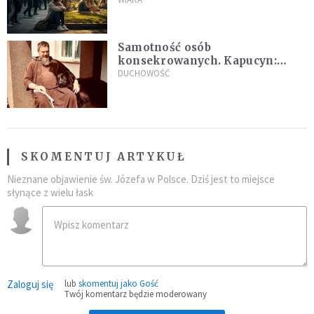
Samotność osób
konsekrowanych. Kapucyn:
Życie w pojedynkę rzadko jest
DUCHOWOŚĆ
sielanką
SKOMENTUJ ARTYKUŁ
Nieznane objawienie św. Józefa w Polsce. Dziś jest to miejsce
słynące z wielu łask
Zaloguj się
lub
skomentuj jako Gość
Twój komentarz będzie moderowany