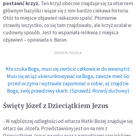
postawić krzyż.
Ten krzyż obecnie znajduje się za ołtarzem
głównym bazyliki i wiąże się z nim bardzo ciekawa historia.
Otóż to miejsce objawień nakazano spalić. Płomienie
strawiły wszystko, co się tam znajdowało, ale krzyż ocalał w
cudowny sposób. Jest to wspaniała relikwia z miejsca
objawień – opowiada o. Baran.
DEON.PL POLECA
Kto szuka Boga, musi się zwrócić całkowicie do wewnątrz.
Musi się wciąż ukierunkowywać na Boga, zawsze mieć Go
przed oczyma i wytrwale zapominać o sobie, aż znajdzie
Boga, swój prawdziwy skarb. (Sprawdź:
Rozwój duchowy
)
Święty Józef z Dzieciątkiem Jezus
- W najbliższej odległości od ołtarza Matki Bożej znajduje się
ołtarz św. Józefa. Przedstawiony jest on na nim z
Dzieciątkiem Jezus na ręku oraz z narzędziami ciesielskimi