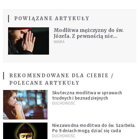
POWIĄZANE ARTYKUŁY
Modlitwa mężczyzny do św.
Józefa. Z pewnością nie
zawiedziesz się jego
WIARA
wstawiennictwem
REKOMENDOWANE DLA CIEBIE /
POLECANE ARTYKUŁY
Skuteczna modlitwa w sprawach
trudnych i beznadziejnych
DUCHOWOŚĆ
Niezawodna modlitwa do św. Szarbela.
Po 9 dniach mogą dziać się cuda
DUCHOWOŚĆ