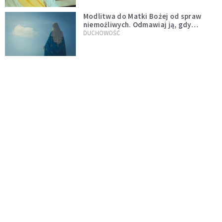
Modlitwa do Matki Bożej od spraw
niemożliwych. Odmawiaj ją, gdy
wszystko idzie źle
DUCHOWOŚĆ
Kościół wobec UFO. Wiara nie wyklucza
życia pozaziemskiego
KOŚCIÓŁ