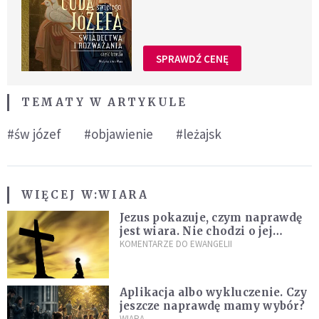
SPRAWDŹ CENĘ
TEMATY W ARTYKULE
#św józef
#objawienie
#leżajsk
WIĘCEJ W:
WIARA
Jezus pokazuje, czym naprawdę
jest wiara. Nie chodzi o jej
wielkość
KOMENTARZE DO EWANGELII
Aplikacja albo wykluczenie. Czy
jeszcze naprawdę mamy wybór?
WIARA