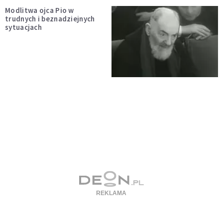
Modlitwa ojca Pio w
trudnych i beznadziejnych
sytuacjach