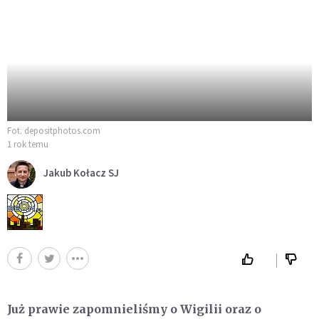
Fot. depositphotos.com
1 rok temu
Jakub Kołacz SJ
Już prawie zapomnieliśmy o
Wigili
i
oraz
o