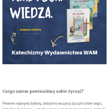
Czego zatem powinniśmy sobie życzyć?
Pewnie najlepiej byłoby, żebyśmy wszyscy życzyli sobie tego,
żebyśmy byli lepsi – wtedy wszyscy na tym skorzystają. Jednak