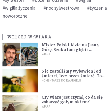
#sylwester
#boże narodzenie
#wigilia
#wigilia życzenia
#noc sylwestrowa
#życzenia
noworoczne
WIĘCEJ W:
WIARA
Mister Polski idzie na Jasną
Górę. Szuka tam głębi i
spotkania
WIARA
Nie zostaliśmy wybawieni od
śmierci, lecz przez śmierć. To
jedna z największych tajemnic
KOMENTARZE DO EWANGELII
chrześcijaństwa
Czy wiara jest czymś, co da się
zobaczyć gołym okiem?
WIARA