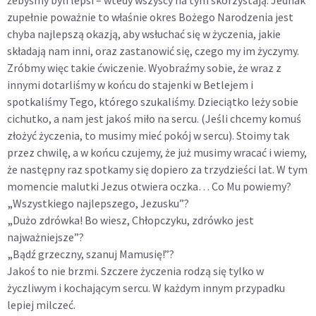
zupełnie poważnie to właśnie okres Bożego Narodzenia jest
chyba najlepszą okazją, aby wsłuchać się w życzenia, jakie
składają nam inni, oraz zastanowić się, czego my im życzymy.
Zróbmy więc takie ćwiczenie. Wyobraźmy sobie, że wraz z
innymi dotarliśmy w końcu do stajenki w Betlejem i
spotkaliśmy Tego, którego szukaliśmy. Dzieciątko leży sobie
cichutko, a nam jest jakoś miło na sercu. (Jeśli chcemy komuś
złożyć życzenia, to musimy mieć pokój w sercu). Stoimy tak
przez chwilę, a w końcu czujemy, że już musimy wracać i wiemy,
że następny raz spotkamy się dopiero za trzydzieści lat. W tym
momencie malutki Jezus otwiera oczka… Co Mu powiemy?
„
Wszystkiego najlepszego, Jezusku”?
„
Dużo zdrówka! Bo wiesz, Chłopczyku, zdrówko jest
najważniejsze”?
„
Bądź grzeczny, szanuj Mamusię!”?
Jakoś to nie brzmi. Szczere życzenia rodzą się tylko w
życzliwym i kochającym sercu. W każdym innym przypadku
lepiej milczeć.