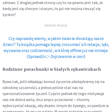
zdrowo. Z drugiej jednak strony czy to na pewno jest tak, że
kiedy jest się chorym i starym, to już nie można cieszyć się
życiem?
DEON.PL POLECA
Czy naprawdę wiemy, w jakim świecie dorastają nasze
dzieci? Ta książka pomaga lepiej zrozumieć ich relacje, lęki,
wyzwania oraz codzienność, w której offline już nie istnieje.
(Sprawdź 👉
Dojrzewanie w sieci
)
Rodzinne porachunki w białych rękawiczkach
Bywa tak, jeśli składając komuś życzenia zdobędziemy się na
odrobinę szczerości, a jednocześnie stać nas na
spersonalizowanie życzeń. Często jednak do tego motywuje
nas nie dobra wola, lecz wręcz przeciwnie – chcemy
wykorzystać okazję, aby dopiec innym do żywego, oczywiście w
przekonaniu, że mu się należy. W mojej rodzinie przy wigilii