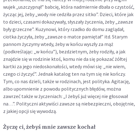
wujek „uszczypnął” babcię, która nadmiernie dbała o czystość,
życząc jej, żeby „wody nie cedziła przez sitko”. Dzieci, które jak
to dzieci, czasami dokazywały, słyszały życzenia, żeby „zawsze
były grzeczne”. Kuzynowi, który rzadko do domu zaglądał,
ciotka życzyła, żeby „zawsze o matce pamiętał” itd. Starym
pannom życzymy wtedy, żeby w końcu wyszły za mąż
(podkreślając: „w końcu”), bezdzietnym, żeby rodziły, a jak
znajdzie się w rodzinie ktoś, komu nie da się pokazać żółtej
kartki za jego niedoskonałości, wtedy mówi się: „nie wiem,
czego ci życzyć”. Jednak katalog ten na tym się nie kończy.
Tym, co nas dzieli, także w rodzinach, jest polityka. Agitację,
albo upomnienie z powodu politycznych błędów, można
zawrzeć także w życzeniach: „I żebyś już więcej nie głosował
na…”. Polityczni aktywiści zawsze są niebezpieczni, obojętnie,
z jakiej opcji się wywodzą.
Życzę ci, żebyś mnie zawsze kochał