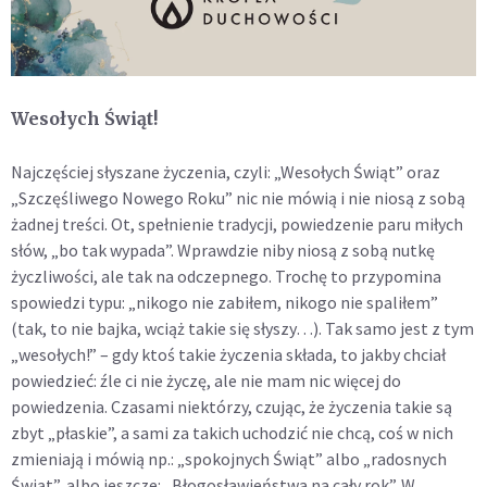
Wesołych Świąt!
Najczęściej słyszane życzenia, czyli: „Wesołych Świąt” oraz
„Szczęśliwego Nowego Roku” nic nie mówią i nie niosą z sobą
żadnej treści. Ot, spełnienie tradycji, powiedzenie paru miłych
słów, „bo tak wypada”. Wprawdzie niby niosą z sobą nutkę
życzliwości, ale tak na odczepnego. Trochę to przypomina
spowiedzi typu: „nikogo nie zabiłem, nikogo nie spaliłem”
(tak, to nie bajka, wciąż takie się słyszy…). Tak samo jest z tym
„wesołych!” – gdy ktoś takie życzenia składa, to jakby chciał
powiedzieć: źle ci nie życzę, ale nie mam nic więcej do
powiedzenia. Czasami niektórzy, czując, że życzenia takie są
zbyt „płaskie”, a sami za takich uchodzić nie chcą, coś w nich
zmieniają i mówią np.: „spokojnych Świąt” albo „radosnych
Świąt”, albo jeszcze: „Błogosławieństwa na cały rok”. W