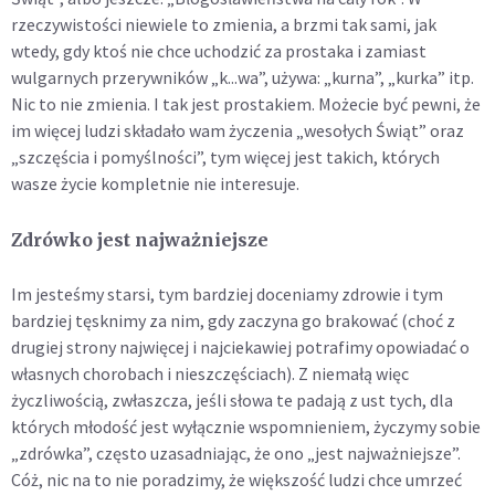
rzeczywistości niewiele to zmienia, a brzmi tak sami, jak
wtedy, gdy ktoś nie chce uchodzić za prostaka i zamiast
wulgarnych przerywników „k...wa”, używa: „kurna”, „kurka” itp.
Nic to nie zmienia. I tak jest prostakiem. Możecie być pewni, że
im więcej ludzi składało wam życzenia „wesołych Świąt” oraz
„szczęścia i pomyślności”, tym więcej jest takich, których
wasze życie kompletnie nie interesuje.
Zdrówko jest najważniejsze
Im jesteśmy starsi, tym bardziej doceniamy zdrowie i tym
bardziej tęsknimy za nim, gdy zaczyna go brakować (choć z
drugiej strony najwięcej i najciekawiej potrafimy opowiadać o
własnych chorobach i nieszczęściach). Z niemałą więc
życzliwością, zwłaszcza, jeśli słowa te padają z ust tych, dla
których młodość jest wyłącznie wspomnieniem, życzymy sobie
„zdrówka”, często uzasadniając, że ono „jest najważniejsze”.
Cóż, nic na to nie poradzimy, że większość ludzi chce umrzeć