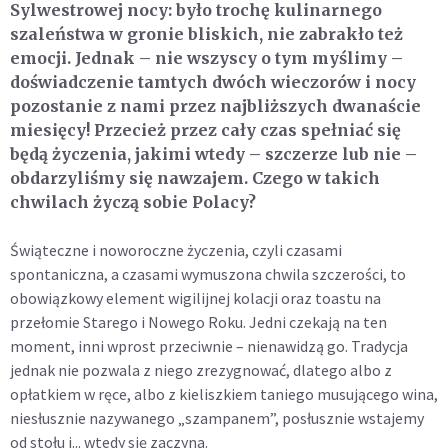
Sylwestrow
ej
noc
y
:
było trochę kulinarnego
szaleństwa w gronie bliskich,
nie zabrakło
też
emocji. Jednak –
nie wszyscy o tym myślimy –
doświadczenie tamtych dwóch wieczorów i nocy
pozostanie z nami przez najbliższych dwanaście
miesięcy!
Przecież
przez cały
czas
spełniać się
będą życzenia, jakimi wtedy – szczerze lub nie –
obdarzyliśmy się nawzajem.
Czego w takich
chwilach życzą sobie Polacy?
Świąteczne i noworoczne życzenia, czyli czasami
spontaniczna, a czasami wymuszona chwila szczerości, to
obowiązkowy element wigilijnej kolacji oraz toastu na
przełomie Starego i Nowego Roku. Jedni czekają na ten
moment, inni wprost przeciwnie – nienawidzą go. Tradycja
jednak nie pozwala z niego zrezygnować,
dlatego albo z
opłatkiem w ręce, albo z kieliszkiem taniego musującego wina,
niesłusznie nazywanego „szampanem”,
posłusznie
wstajemy
od stołu i... wtedy się zaczyna.