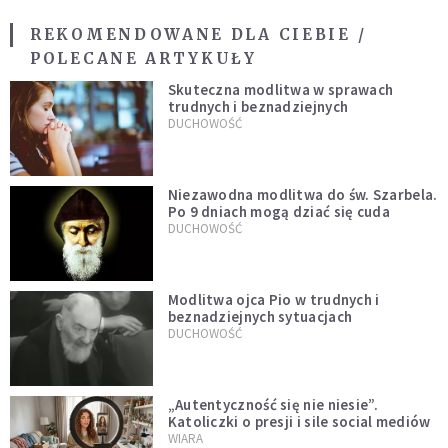
REKOMENDOWANE DLA CIEBIE /
POLECANE ARTYKUŁY
Skuteczna modlitwa w sprawach
trudnych i beznadziejnych
DUCHOWOŚĆ
Niezawodna modlitwa do św. Szarbela.
Po 9 dniach mogą dziać się cuda
DUCHOWOŚĆ
Modlitwa ojca Pio w trudnych i
beznadziejnych sytuacjach
DUCHOWOŚĆ
„Autentyczność się nie niesie”.
Katoliczki o presji i sile social mediów
WIARA